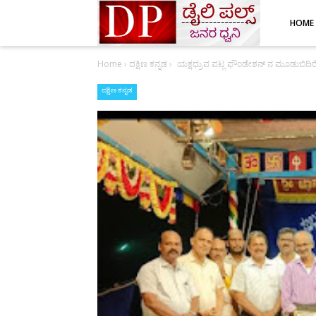
HOME
Home
›
ದಕ್ಷಿಣ ಕನ್ನಡ
›
ಯಕ್ಷಧ್ರುವ ಪಟ್ಲ ಫೌಂಡೇಶನ್ ನ ಮೂಡುಬಿದಿರೆ
ದಕ್ಷಿಣ ಕನ್ನಡ