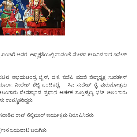
್ಟಿ ಖಂಡಿಗೆ ಅವರ ಅಧ್ಯಕ್ಷತೆಯಲ್ಲಿ ಪಾವಂಜೆ ಮೇಳದ ಕಲಾವಿದರಾದ ದಿನೇಶ್
 ಸಚಿವ ಅಭಯಚಂದ್ರ ಜೈನ್, ದ.ಕ. ಬಿಜೆಪಿ ಮಾಜಿ ಜಿಲ್ಲಾಧ್ಯಕ್ಷ ಸುದರ್ಶನ್
ಾರ್ಲ, ನೀಲೇಶ್ ಶೆಟ್ಟಿ ಒಂಟಿಕಟ್ಟೆ, ಸಿಎ ಸುದೇಶ್ ರೈ, ಪುರುಷೋತ್ತಮ
 ಆಲಂಗಾರು ದೇವಸ್ಥಾನದ ಪ್ರಧಾನ ಅಚ೯ಕ ಸುಬ್ರಹ್ಮಣ್ಯ ಭಟ್ ಅಲಂಗಾರು
 ಉಪಸ್ಥಿತರಿದ್ದರು.
ಾಶಿವ ರಾವ್ ನೆಲ್ಲಿಮಾರ್ ಕಾರ್ಯಕ್ರಮ ನಿರೂಪಿಸಿದರು.
್ಷಗಾನ ಬಯಲಾಟ ಜರುಗಿತು.