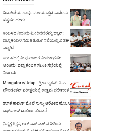
ವಿವಾಹಿತೆಯ ಸಾವು: ಸಂಶಯಾಸ್ಪದ ಸಾವೆಂದು
ಹೆತ್ತವರ ದೂರು
ಕಂಬಳದ ನಿಯಮ ಮೀರಿದವರನ್ನು ಬ್ಯಾನ್:
ಜಿಲ್ಲಾ ಕಂಬಳ ಸಮಿತಿ ತುರ್ತು ಸಭೆಯಲ್ಲಿ ಖಡಕ್
ಎಚ್ಚರಿಕೆ
ಕಂಬಳದಲ್ಲಿ ತೀರ್ಪುಗಾರರ ತೀರ್ಮಾನವೇ
ಅಂತಿಮ: ಜಿಲ್ಲಾ ಕಂಬಳ ಸಮಿತಿ ಸಭೆಯಲ್ಲಿ
ನಿರ್ಣಯ
Mangalore/Udupi: ತ್ರಿಶಾ ಕ್ಲಾಸಸ್: ಸಿ.ಎ
ಫೌಂಡೇಶನ್ ಪರೀಕ್ಷೆಯಲ್ಲಿ ಉತ್ತಮ ಫಲಿತಾಂಶ
ಶಾಸಕ ಕಾಮತ್ ಮೇಲೆ ಸುಳ್ಳು ಆರೋಪ ಹೊರಿಸಿ
ಎಫ್‌ಐಆರ್ ದಾಖಲು: ಖಂಡನೆ
ನಿವೃತ್ತ ಶಿಕ್ಷಕ, ಆರ್.ಎಸ್.ಎಸ್.ನ ಹಿರಿಯ