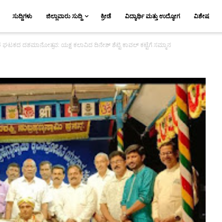
ಸುದ್ದಿಗಳು
ಜಿಲ್ಲಾವಾರು ಸುದ್ದಿ
ಕ್ರೀಡೆ
ವಿದ್ಯಾರ್ಥಿ ಮತ್ತು ಉದ್ಯೋಗ
ವಿಶೇಷ
 ಘಟಕದ ದಶಮಾನೋತ್ಸವ: ಯಕ್ಷ ಕಲಾವಿದ ದಿನೇಶ್ ಶೆಟ್ಟಿ ಕಾವಲ್ ಕಟ್ಟೆಗೆ ಸಮ್ಮಾನ