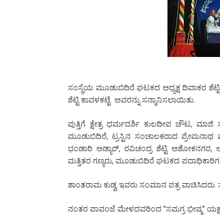
ಸಂಸ್ಥೆಯ ಮೂಡುಬಿದಿರೆ ಘಟಕದ ಅಧ್ಯಕ್ಷ ದಿವಾಕರ ಶೆಟ
ಶೆಟ್ಟಿ ಕಾವಳಕಟ್ಟೆ ಅವರನ್ನು ಸನ್ಮಾನಿಸಲಾಯಿತು.
ಪುತ್ತಿಗೆ ಕ್ಷೇತ್ರ ಧರ್ಮದರ್ಶಿ ಕುಲದೀಪ ಚೌಟ, ಮಾಜಿ
ಮೂಡುಬಿದಿರೆ, ಟ್ರಸ್ಟಿನ ಸಂಚಾಲಕರಾದ ಪ್ರೇಮನಾಥ ಮ
ಭಂಡಾರಿ ಅಡ್ಯಾರ್, ರವಿಚಂದ್ರ ಶೆಟ್ಟಿ ಅಶೋಕನಗರ,
ಮತ್ತಿತರ ಗಣ್ಯರು, ಮೂಡುಬಿದಿರೆ ಘಟಕದ ಪದಾಧಿಕಾರಿಗಳು
ಶಾಂತರಾಮ ಕುಡ್ವ ಇವರು ಸಂಮಾನ ಪತ್ರ ವಾಚಿಸಿದರು. ಸದ
ನಂತರ ಪಾವಂಜೆ ಮೇಳದವರಿಂದ "ಸಮಗ್ರ ಭೀಷ್ಮ" ಯಕ