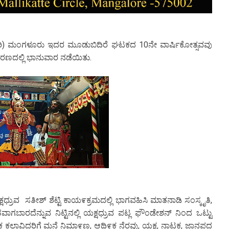
ಟ್ (ರಿ) ಮಂಗಳೂರು ಇದರ ಮೂಡುಬಿದಿರೆ ಘಟಕದ 10ನೇ ವಾರ್ಷಿಕೋತ್ಸವವು
ರಣದಲ್ಲಿ ಭಾನುವಾರ ನಡೆಯಿತು.
ಯಕ್ಷಧ್ರುವ ಸತೀಶ್ ಶೆಟ್ಟಿ ಕಾಯ೯ಕ್ರಮದಲ್ಲಿ ಭಾಗವಹಿಸಿ ಮಾತನಾಡಿ ಸಂಸ್ಕೃತಿ,
ವಾಗಬಾರದೆನ್ನುವ ನಿಟ್ಟಿನಲ್ಲಿ ಯಕ್ಷಧ್ರುವ ಪಟ್ಲ ಫೌಂಡೇಶನ್ ನಿಂದ ಒಟ್ಟು
ಅಶಕ್ತ ಕಲಾವಿದರಿಗೆ ಮನೆ ನಿಮಾ೯ಣ, ಆಥಿ೯ಕ ನೆರವು, ಯಕ್ಷ, ನಾಟಕ, ಜಾನಪದ