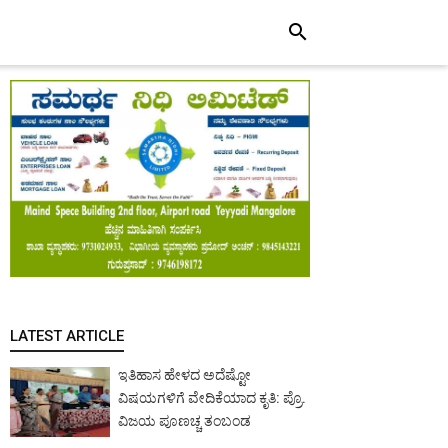
search
LATEST ARTICLE
ಇತಿಹಾಸ ಹೇಳದ ಅದೆಷ್ಟೋ
ವಿಷಯಗಳಿಗೆ ವೇದಿಕೆಯಾದ ಕೃತಿ: ಪ್ರೊ.
ವಿಜಯ ಪೂಣಚ್ಚ ತಂಬಂಡ