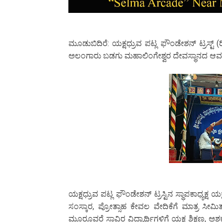
ಮೂಡುಬಿದಿರೆ: ಯಕ್ಷಧ್ರುವ ಪಟ್ಲ ಫೌಂಡೇಶನ್ ಟ್ರಸ್
ಅಲಂಗಾರು ಬಡಗು ಮಹಾಲಿಂಗೇಶ್ವರ ದೇವಸ್ಥಾನದ ಆವ
ಯಕ್ಷಧ್ರುವ ಪಟ್ಲ ಫೌಂಡೇಶನ್ ಟ್ರಸ್ಟಿನ ಸ್ಥಾಪಕಾಧ್ಯಕ್ಷ 
ಸಂಸ್ಕಾರ, ಪ್ರೋತ್ಸಾಹ ಕೇವಲ ವೇದಿಕೆಗೆ ಮಾತ್ರ ಸೀಮಿತ
ಮೂರೂವರೆ ಸಾವಿರ ವಿದ್ಯಾರ್ಥಿಗಳಿಗೆ ಯಕ್ಷ ಶಿಕ್ಷಣ, 