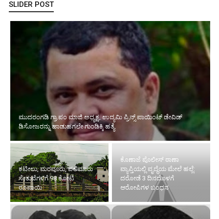
SLIDER POST
ಮುದರಂಗಡಿ ಗ್ರಾ.ಪಂ ಮಾಜಿ ಅಧ್ಯಕ್ಷ, ಉದ್ಯಮಿ ಪ್ರಿನ್ಸ್ ಪಾಯಿಂಟ್ ಡೇವಿಡ್
ಡಿಸೋಜರನ್ನು ಹಾಡುಹಗಲೇ ಗುಂಡಿಕ್ಕಿ ಹತ್ಯೆ
ಕೊಣಾಜೆ ಪೊಲೀಸ್ ಠಾಣಾ
ಕಟೀಲು, ಮರವೂರು, ಪಲಿಮಾರು
ವ್ಯಾಪ್ತಿಯಲ್ಲಿ ವೃದ್ಧೆಯ ಮೇಲೆ ಹಲ್ಲೆ:
ಸೇತುವೆಗಳಿಗೆ 98 ಕೋಟಿ
ದರೋಡೆ 3 ದಿನದೊಳಗೆ
ರೂಪಾಯಿ
ಆರೋಪಿಗಳ ಬಂಧನ