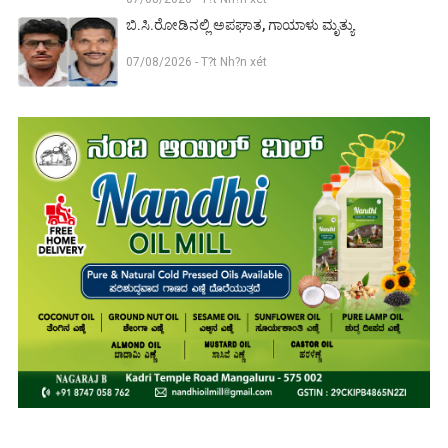
ಬಿ.ಸಿ.ರೋಡಿನಲ್ಲಿ ಅಪಘಾತ, ಗಾಯಾಳು ಮೃತ್ಯು
07/08/2026 - T?t Nh?n xét