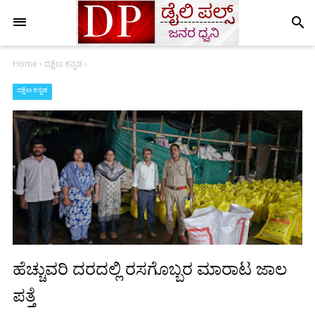
search
Home
›
ದಕ್ಷಿಣ ಕನ್ನಡ
›
ದಕ್ಷಿಣ ಕನ್ನಡ
ಹೆಚ್ಚುವರಿ ದರದಲ್ಲಿ ರಸಗೊಬ್ಬರ ಮಾರಾಟ ಜಾಲ
ಪತ್ತೆ