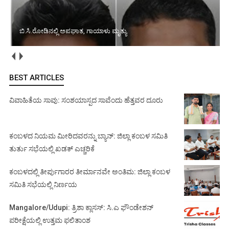
ಬಿ.ಸಿ.ರೋಡಿನಲ್ಲಿ ಅಪಘಾತ, ಗಾಯಾಳು ಮೃತ್ಯು
BEST ARTICLES
ವಿವಾಹಿತೆಯ ಸಾವು: ಸಂಶಯಾಸ್ಪದ ಸಾವೆಂದು ಹೆತ್ತವರ ದೂರು
ಕಂಬಳದ ನಿಯಮ ಮೀರಿದವರನ್ನು ಬ್ಯಾನ್: ಜಿಲ್ಲಾ ಕಂಬಳ ಸಮಿತಿ
ತುರ್ತು ಸಭೆಯಲ್ಲಿ ಖಡಕ್ ಎಚ್ಚರಿಕೆ
ಕಂಬಳದಲ್ಲಿ ತೀರ್ಪುಗಾರರ ತೀರ್ಮಾನವೇ ಅಂತಿಮ: ಜಿಲ್ಲಾ ಕಂಬಳ
ಸಮಿತಿ ಸಭೆಯಲ್ಲಿ ನಿರ್ಣಯ
Mangalore/Udupi: ತ್ರಿಶಾ ಕ್ಲಾಸಸ್: ಸಿ.ಎ ಫೌಂಡೇಶನ್
ಪರೀಕ್ಷೆಯಲ್ಲಿ ಉತ್ತಮ ಫಲಿತಾಂಶ