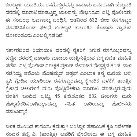
ಬಂಟ್ವಾಳ: ಯೂರಿಯಾ ರಸಗೊಬ್ಬರವನ್ನು ಕಾನೂನು ಬಾಹಿರವಾಗಿ ಹೆಚ್ಚುವರಿ
ದರದಲ್ಲಿ ಮಾರಾಟಮಾಡುತ್ತಿದ್ದ ಜಾಲವನ್ನು ಬೇಧಿಸಿರುವ ವಿಟ್ಲ ಪೊಲೀಸರು
ಈ ಸಂಬಂಧ ಓರ್ವನನ್ನು ಬಂಧಿಸಿ, ಅತನಿಂದ 632 ಚೀಲ ರಸಗೊಬ್ಬರ
ವಶಪಡಿಸಿಕೊಂಡ ಘಟನೆ ಬಂಟ್ವಾಳ ತಾಲೂಕಿನ ಕೊಳ್ನಾಡು ಗ್ರಾಮದ
ಬೋಳಂತೂರು ಎಂಬಲ್ಲಿ ನಡೆದಿದೆ.
ಸರ್ಕಾರದಿಂದ ರಿಯಾಯಿತಿ ದರದಲ್ಲಿ ರೈತರಿಗೆ ಸಿಗುವ ರಸಗೊಬ್ಬರವನ್ನು
ಹೆಚ್ಚಿನ ದರದಲ್ಲಿ ಮಾರಾಟ ಮಾಡಲು ಯತ್ನಿಸುತ್ತಿರುವ ಬಗ್ಗೆ ಖಚಿತ ಮಾಹಿತಿ
ಪಡೆದ ವಿಟ್ಲ ಪೊಲೀಸ್ ನಿರೀಕ್ಷಕ ಪ್ರಕಾಶ್ ದೇವಾಡಿಗ ನೇತೃತ್ವದ ತಂಡ ದಾಳಿ
ನಡೆಸಿದ್ದು, ಆರೋಪಿ ಮೊಹಮ್ಮದ್ ಅಶ್ರಫ್ ಎಂಬಾತ ತನ್ನ ಮನೆಯ ಬಳಿ,
ಕೃಷಿ ಗ್ರೇಡಿನ ಯೂರಿಯಾ ರಸಗೊಬ್ಬರವನ್ನು ಕೈಗಾರಿಕೆ ಬಳಕೆಗೆ ತಾಂತ್ರಿಕ
ಗ್ರೇಡಿನ ಚೀಲಗಳಿಗೆ ಮರು ಪೊಟ್ಟಣೀಕರಿಸಿ ಮಾರಾಟ ಮಾಡುತ್ತಿರುವುದು
ಬೆಳಕಿಗೆ ಬಂದಿದೆ. ಒಟ್ಟು 45 ಕೆ.ಜಿ.ತೂಕದ 632 ಚೀಲಗಳು ಮರು
ಪೊಟ್ಟಣಿಕರಿಸಲಾಗಿದ್ದು,ಇದನ್ನು ಸಹಿತ ಲಾರಿಯನ್ನು ಪೊಲೀಸರು
ವಶಡಿಸಿದ್ದಾರೆ.
ಬಳಿಕ ಮುಂದಿನ ಕಾನೂನು ಕ್ರಮಕ್ಕಾಗಿ ಬಂಟ್ವಾಳ ಸಹಾಯಕ ಕೃಷಿ ನಿರ್ದೇಶಕ
ನಂದನ ಶೆಣೈ ಪಿ. (ತಾಂತ್ರಿಕ) ಅವರಿಗೆ ಪೊಲೀಸರು ಈ ಬಗ್ಗೆ ಮಾಹಿತಿ