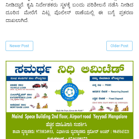
ನೀಡಿದ್ದಾರೆ. ಕೃಷಿ ನಿರ್ದೇಶಕರು ಸ್ಥಳಕ್ಕೆ ಬಂದು ಪರಿಶೀಲನೆ ನಡೆಸಿ ನೀಡಿದ
ದೂರಿನ ಮೇರೆಗೆ ವಿಟ್ಲ ಪೊಲೀಸ್ ಠಾಣೆಯಲ್ಲಿ ಈ ಬಗ್ಗೆ ಪ್ರಕರಣ
ದಾಖಲಾಗಿದೆ.
Newer Post
Older Post