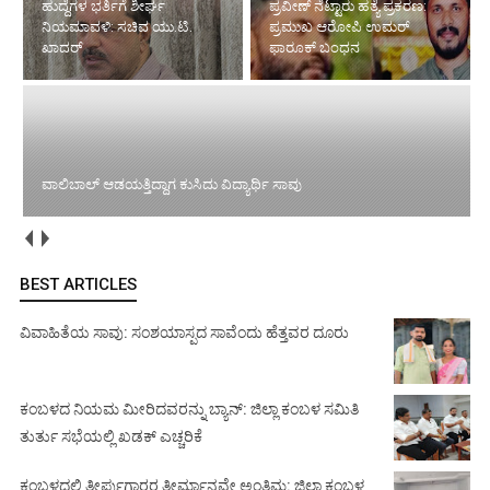
ಹುದ್ದೆಗಳ ಭರ್ತಿಗೆ ಶೀರ್ಘ
ಪ್ರವೀಣ್ ನೆಟ್ಟಾರು ಹತ್ಯೆ ಪ್ರಕರಣ:
ನಿಯಮಾವಳಿ: ಸಚಿವ ಯು.ಟಿ.
ಪ್ರಮುಖ ಆರೋಪಿ ಉಮರ್
ಖಾದರ್
ಫಾರೂಕ್ ಬಂಧನ
ವಾಲಿಬಾಲ್ ಆಡಯತ್ತಿದ್ದಾಗ ಕುಸಿದು ವಿದ್ಯಾರ್ಥಿ ಸಾವು
BEST ARTICLES
ವಿವಾಹಿತೆಯ ಸಾವು: ಸಂಶಯಾಸ್ಪದ ಸಾವೆಂದು ಹೆತ್ತವರ ದೂರು
ಕಂಬಳದ ನಿಯಮ ಮೀರಿದವರನ್ನು ಬ್ಯಾನ್: ಜಿಲ್ಲಾ ಕಂಬಳ ಸಮಿತಿ
ತುರ್ತು ಸಭೆಯಲ್ಲಿ ಖಡಕ್ ಎಚ್ಚರಿಕೆ
ಕಂಬಳದಲ್ಲಿ ತೀರ್ಪುಗಾರರ ತೀರ್ಮಾನವೇ ಅಂತಿಮ: ಜಿಲ್ಲಾ ಕಂಬಳ