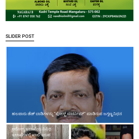
SLIDER POST
ಹಲವಾರು ಡೆಡ್ ಬಾಡಿಗಳನ್ನು "ಪೋಸ್ಟ್ ಮಾರ್ಟಮ್" ಮಾಡಿರುವ ಜಗ್ಗಣ್ಣ ನಿಧನ
ಆರೋಗ್ಯ ಇಲಾಖೆಯ ವಿವಿಧ
ಇಲಾಖೆಗಳಲ್ಲಿ ಖಾಲಿ ಇರುವ