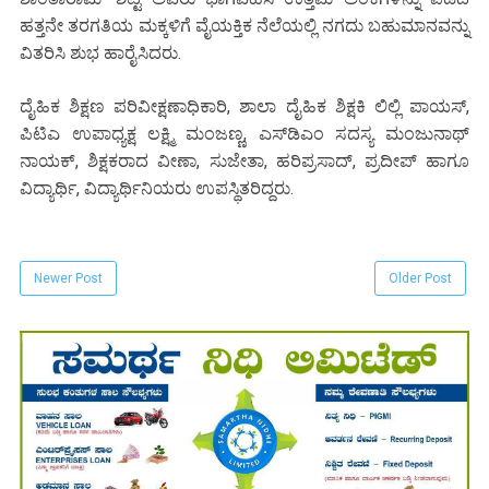
ಹತ್ತನೇ ತರಗತಿಯ ಮಕ್ಕಳಿಗೆ ವೈಯಕ್ತಿಕ ನೆಲೆಯಲ್ಲಿ ನಗದು ಬಹುಮಾನವನ್ನು
ವಿತರಿಸಿ ಶುಭ ಹಾರೈಸಿದರು.
ದೈಹಿಕ ಶಿಕ್ಷಣ ಪರಿವೀಕ್ಷಣಾಧಿಕಾರಿ, ಶಾಲಾ ದೈಹಿಕ ಶಿಕ್ಷಕಿ ಲಿಲ್ಲಿ ಪಾಯಸ್,
ಪಿಟಿಎ ಉಪಾಧ್ಯಕ್ಷ ಲಕ್ಷ್ಮಿ ಮಂಜಣ್ಣ, ಎಸ್‌ಡಿಎಂ ಸದಸ್ಯ ಮಂಜುನಾಥ್
ನಾಯಕ್, ಶಿಕ್ಷಕರಾದ ವೀಣಾ, ಸುಜೇತಾ, ಹರಿಪ್ರಸಾದ್, ಪ್ರದೀಪ್ ಹಾಗೂ
ವಿದ್ಯಾರ್ಥಿ, ವಿದ್ಯಾರ್ಥಿನಿಯರು ಉಪಸ್ಥಿತರಿದ್ದರು.
Newer Post
Older Post