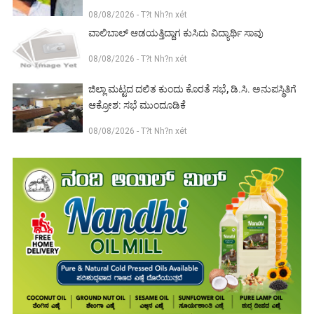
08/08/2026 - T?t Nh?n xét
ವಾಲಿಬಾಲ್ ಆಡಯತ್ತಿದ್ದಾಗ ಕುಸಿದು ವಿದ್ಯಾರ್ಥಿ ಸಾವು
08/08/2026 - T?t Nh?n xét
ಜಿಲ್ಲಾ ಮಟ್ಟದ ದಲಿತ ಕುಂದು ಕೊರತೆ ಸಭೆ, ಡಿ.ಸಿ. ಅನುಪಸ್ಥಿತಿಗೆ
ಆಕ್ರೋಶ: ಸಭೆ ಮುಂದೂಡಿಕೆ
08/08/2026 - T?t Nh?n xét