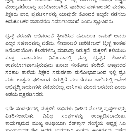
ಮೇಲ್ಛಾವಣಿಯನ್ನು ಹಾಕಿಕೊಡಲಾಗಿದೆ. ಇದರಿಂದ ಮಳೆಗಾಲದಲ್ಲಿ ಮಕ್ಕಳು,
ಶಿಕ್ಷಕರು ಪಾಠ, ಪ್ರವಚನಗಳನ್ನು ಯಾವುದೇ ತೊಂದರೆ ಇಲ್ಲದೇ ನಡೆಸಲು
ಅನುಕೂಲಕರ ವಾತಾವರಣ ನಿರ್ಮಾಣವಾಗಿದೆ ಎಂದು ಶ್ಲಾಘಿಸಿದರು.
ಟ್ರಸ್ಟ್ ಪರವಾಗಿ ಅಭಿನಂದನೆ ಸ್ವೀಕರಿಸಿದ ಹನುಮಂತ ಕಾಮತ್ ಅವರು
ಎಲ್ಲರ ಸಹಕಾರವನ್ನು ಪಡೆದು, ಸೇವಾಂಜಲಿ ಚಾರಿಟೇಬಲ್ ಟ್ರಸ್ಟ್ ಇಂತಹ
ಜನೋಪಯೋಗಿ ಕೆಲಸಗಳನ್ನು ಮಾಡುತ್ತಾ ಬರುತ್ತಿದೆ. ಮಕ್ಕಳಿಗೆ ಕಲಿಯಲು
ಸೂಕ್ತ ವಾತಾವರಣ ನಿರ್ಮಿಸುವಲ್ಲಿ ನಮ್ಮ ಟ್ರಸ್ಟ್‌ನ ಕೊಡುಗೆ
ಉಪಯೋಗವಾಗುತ್ತಿರುವುದು ತುಂಬಾ ಸಂತೋಷ ತಂದಿದೆ. ಅತ್ತಾವರದ
ಸರಕಾರಿ ಶಾಲೆಯ ಶಿಕ್ಷಕರ ಸಮರ್ಪಣಾ ಮನೋಭಾವದಿಂದ ಇಲ್ಲಿ ಪ್ರತಿ
ವರ್ಷ ಉತ್ತಮ ಫಲಿತಾಂಶ ಬರುತ್ತಿದೆ. ಮುಂದೆಯೂ ಶಾಲೆಯಲ್ಲಿ ಅನೇಕ
ಅಭಿವೃದ್ಧಿ ಕಾರ್ಯಗಳು ನಡೆಯಲಿದ್ದು, ದಾನಿಗಳು ಮುಂದೆ ಬರಬೇಕು ಎಂದು
ಆಶಯ ವ್ಯಕ್ತಪಡಿಸಿದರು.
ಇದೇ ಸಂದರ್ಭದಲ್ಲಿ ಮಕ್ಕಳಿಗೆ ದಾನಿಗಳು ನೀಡಿದ ನೋಟ್ಸ್ ಪುಸ್ತಕಗಳನ್ನು
ವಿತರಿಸಲಾಯಿತು. ವಿವಿಧ ಸಂಘಗಳನ್ನು ಉದ್ಘಾಟಿಸಲಾಯಿತು.
ಕಾರ್ಯಕ್ರಮದ ಮುಖ್ಯ ಅತಿಥಿಯಾಗಿ ರೆಡ್‌ಕ್ರಾಸ್ ಸಂಸ್ಥೆಯ ಅಧ್ಯಕ್ಷ ಸಿಎ
ಶಾಂತಾರಾಮ್ ಶೆಟ್ಟಿ ಅವರು ಭಾಗವಹಿಸಿ ಉತ್ತಮ ಅಂಕಗಳನ್ನು ಪಡೆದ