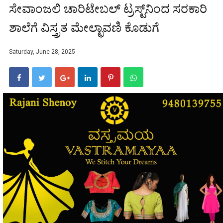
ಸೇವಾಂಜಲಿ ಚಾರಿಟೇಬಲ್ ಟ್ರಸ್ಟ್‌ನಿಂದ ಸರಕಾರಿ
ಶಾಲೆಗೆ ವಿಸ್ತ್ರತ ಮೇಲ್ಛಾವಣಿ ಕೊಡುಗೆ
Saturday, June 28, 2025