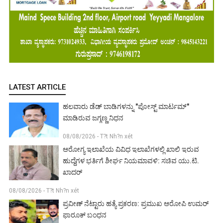
LATEST ARTICLE
ಹಲವಾರು ಡೆಡ್ ಬಾಡಿಗಳನ್ನು "ಪೋಸ್ಟ್ ಮಾರ್ಟಮ್"
ಮಾಡಿರುವ ಜಗ್ಗಣ್ಣ ನಿಧನ
08/08/2026 - T?t Nh?n xét
ಆರೋಗ್ಯ ಇಲಾಖೆಯ ವಿವಿಧ ಇಲಾಖೆಗಳಲ್ಲಿ ಖಾಲಿ ಇರುವ
ಹುದ್ದೆಗಳ ಭರ್ತಿಗೆ ಶೀರ್ಘ ನಿಯಮಾವಳಿ: ಸಚಿವ ಯು.ಟಿ.
ಖಾದರ್
08/08/2026 - T?t Nh?n xét
ಪ್ರವೀಣ್ ನೆಟ್ಟಾರು ಹತ್ಯೆ ಪ್ರಕರಣ: ಪ್ರಮುಖ ಆರೋಪಿ ಉಮರ್
ಫಾರೂಕ್ ಬಂಧನ