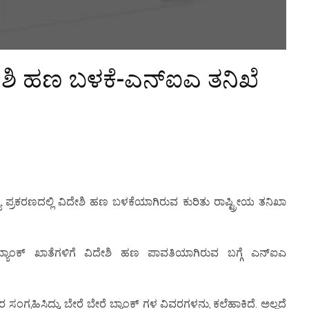
ವಿದೇಶಿ ಹಣ ಬಳಕೆ-ಎನ್‌ಐಎ ತನಿಖೆ
ೆ ಪ್ರಕರಣದಲ್ಲಿ ವಿದೇಶಿ ಹಣ ಬಳಕೆಯಾಗಿರುವ ಕುರಿತು ರಾಷ್ಟ್ರೀಯ ತನಿಖಾ
ಯಾಂಕ್ ಖಾತೆಗಳಿಗೆ ವಿದೇಶಿ ಹಣ ಪಾವತಿಯಾಗಿರುವ ಬಗ್ಗೆ ಎನ್‌ಐಎ
್ರಹಿಸಿದ್ದು, ಬೇರೆ ಬೇರೆ ಬ್ಯಾಂಕ್ ಗಳ ವಿವರಗಳನ್ನು ಕಲೆಹಾಕಿದೆ. ಅಲ್ಲದೆ