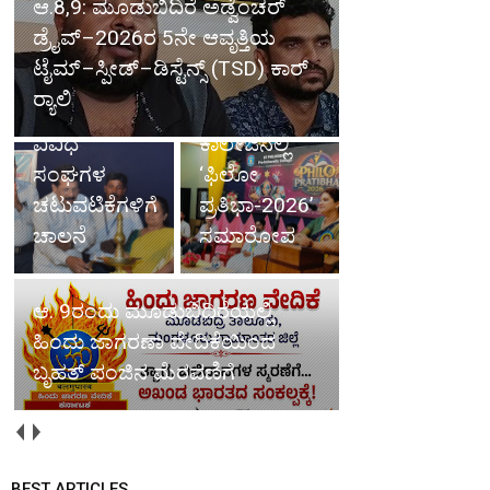
ಆ.8,9: ಮೂಡುಬಿದಿರೆ ಅಡ್ವೆಂಚರ್
ಡ್ರೈವ್–2026ರ 5ನೇ ಆವೃತ್ತಿಯ
ಆಳ್ವಾಸ್ ಪದವಿ
ಸಂತ
ಟೈಮ್–ಸ್ಪೀಡ್–ಡಿಸ್ಟೆನ್ಸ್ (TSD) ಕಾರ್
ಪೂರ್ವ
ಫಿಲೋಮಿನಾ
ರ‍್ಯಾಲಿ
ಕಾಲೇಜಿನಲ್ಲಿ
ಪ.ಪೂ.
ವಿವಿಧ
ಕಾಲೇಜಿನಲ್ಲಿ
ಸಂಘಗಳ
‘ಫಿಲೋ
ಚಟುವಟಿಕೆಗಳಿಗೆ
ಪ್ರತಿಭಾ-2026’
ಚಾಲನೆ
ಸಮಾರೋಪ
ಆ. 9ರಂದು ಮೂಡುಬಿದಿರೆಯಲ್ಲಿ
ಹಿಂದು ಜಾಗರಣಾ ವೇದಿಕೆಯಿಂದ
ಬೃಹತ್ ಪಂಜಿನ ಮೆರವಣಿಗೆ
BEST ARTICLES