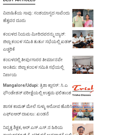
ವಿವಾಹಿತೆಯ ಸಾವು: ಸಂಶಯಾಸ್ಪದ ಸಾವೆಂದು
ಹೆತ್ತವರ ದೂರು
ಕಂಬಳದ ನಿಯಮ ಮೀರಿದವರನ್ನು ಬ್ಯಾನ್:
ಜಿಲ್ಲಾ ಕಂಬಳ ಸಮಿತಿ ತುರ್ತು ಸಭೆಯಲ್ಲಿ ಖಡಕ್
ಎಚ್ಚರಿಕೆ
ಕಂಬಳದಲ್ಲಿ ತೀರ್ಪುಗಾರರ ತೀರ್ಮಾನವೇ
ಅಂತಿಮ: ಜಿಲ್ಲಾ ಕಂಬಳ ಸಮಿತಿ ಸಭೆಯಲ್ಲಿ
ನಿರ್ಣಯ
Mangalore/Udupi: ತ್ರಿಶಾ ಕ್ಲಾಸಸ್: ಸಿ.ಎ
ಫೌಂಡೇಶನ್ ಪರೀಕ್ಷೆಯಲ್ಲಿ ಉತ್ತಮ ಫಲಿತಾಂಶ
ಶಾಸಕ ಕಾಮತ್ ಮೇಲೆ ಸುಳ್ಳು ಆರೋಪ ಹೊರಿಸಿ
ಎಫ್‌ಐಆರ್ ದಾಖಲು: ಖಂಡನೆ
ನಿವೃತ್ತ ಶಿಕ್ಷಕ, ಆರ್.ಎಸ್.ಎಸ್.ನ ಹಿರಿಯ