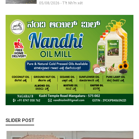
05/08/2026 - T?t Nh?n xét
SLIDER POST