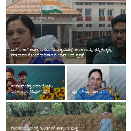
ಎಸ್.ಐ.ಆರ್-ಅಹ೯ ಮತದಾರರನ್ನು ಕೈ ಬಿಡಲ್ಲ', ಅನಹ೯ರನ್ನು ಇಟ್ಟುಕೊಳ್ಳಲ್ಲ:
ಮತದಾರರ ನೋಂದಣಾಧಿಕಾರಿ ಮೇಘನಾ ಆರ್. ಸ್ಪಷ್ಠನೆ
ಸಂದೀಪ್ ಬೆದ್ರ ಅವರ ಚೊಚ್ಚಲ
ನಿದೇ೯ಶನದ "ಪಿಚ್ಚರ್" ತೆರೆಗೆ
ಪ್ರೊ. ವಹೀದಾ ಸುಲ್ತಾನ ನಿಧನ
ಪುರಸಭೆಯಿಂದ ರಸ್ತೆ ಗುಂಡಿಗಳಿಗೆ ತಾತ್ಕಾಲಿಕ ಮುಕ್ತಿ