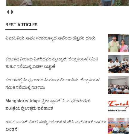
BEST ARTICLES
ವಿವಾಹಿತೆಯ ಸಾವು: ಸಂಶಯಾಸ್ಪದ ಸಾವೆಂದು ಹೆತ್ತವರ ದೂರು
ಕಂಬಳದ ನಿಯಮ ಮೀರಿದವರನ್ನು ಬ್ಯಾನ್: ಜಿಲ್ಲಾ ಕಂಬಳ ಸಮಿತಿ
ತುರ್ತು ಸಭೆಯಲ್ಲಿ ಖಡಕ್ ಎಚ್ಚರಿಕೆ
ಕಂಬಳದಲ್ಲಿ ತೀರ್ಪುಗಾರರ ತೀರ್ಮಾನವೇ ಅಂತಿಮ: ಜಿಲ್ಲಾ ಕಂಬಳ
ಸಮಿತಿ ಸಭೆಯಲ್ಲಿ ನಿರ್ಣಯ
Mangalore/Udupi: ತ್ರಿಶಾ ಕ್ಲಾಸಸ್: ಸಿ.ಎ ಫೌಂಡೇಶನ್
ಪರೀಕ್ಷೆಯಲ್ಲಿ ಉತ್ತಮ ಫಲಿತಾಂಶ
ಶಾಸಕ ಕಾಮತ್ ಮೇಲೆ ಸುಳ್ಳು ಆರೋಪ ಹೊರಿಸಿ ಎಫ್‌ಐಆರ್ ದಾಖಲು:
ಖಂಡನೆ