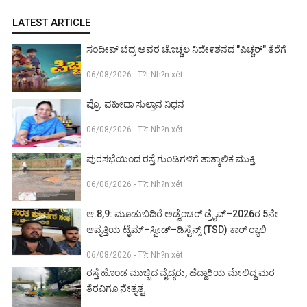
LATEST ARTICLE
ಸಂದೀಪ್ ಬೆದ್ರ ಅವರ ಚೊಚ್ಚಲ ನಿದೇ೯ಶನದ "ಪಿಚ್ಚರ್" ತೆರೆಗೆ
06/08/2026 - T?t Nh?n xét
ಪ್ರೊ. ವಹೀದಾ ಸುಲ್ತಾನ ನಿಧನ
06/08/2026 - T?t Nh?n xét
ಪುರಸಭೆಯಿಂದ ರಸ್ತೆ ಗುಂಡಿಗಳಿಗೆ ತಾತ್ಕಾಲಿಕ ಮುಕ್ತಿ
06/08/2026 - T?t Nh?n xét
ಆ.8,9: ಮೂಡುಬಿದಿರೆ ಅಡ್ವೆಂಚರ್ ಡ್ರೈವ್–2026ರ 5ನೇ
ಆವೃತ್ತಿಯ ಟೈಮ್–ಸ್ಪೀಡ್–ಡಿಸ್ಟೆನ್ಸ್ (TSD) ಕಾರ್ ರ‍್ಯಾಲಿ
06/08/2026 - T?t Nh?n xét
ರಸ್ತೆ ಹೊಂಡ ಮುಚ್ಚಿದ ವೈದ್ಯರು, ಹೆದ್ದಾರಿಯ ಮೇಲಿದ್ದ ಮರ
ತೆರವಿಗೂ ನೇತೃತ್ವ