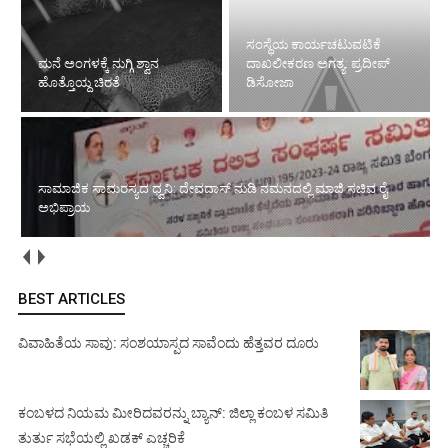
ಸಂಸ್ಥೆಯ ಕಾರ್ಯಚಟುವಟಿಕೆ
ಮನೆ ಅಂಗಳಕ್ಕೆ ನುಗ್ಗಿ ಶ್ವಾನ ಹೊತ್ತೊಯ್ದ
ದಾಖಲೀಕರಣ ಅಗತ್ಯ: ಪ್ರದೀಪ್
ಚಿರತೆ
ಡಿಸೋಜಾ
ಸಾಮಾಜಿಕ ಸಾಮರಸ್ಯದ ಧ್ವನಿ: ದೇವದಾಸ್ ನುಡಿ ನಮನದಲ್ಲಿ ಮಾಜಿ ಸಚಿವ ರೈ
ಅಭಿಪ್ರಾಯ
ಉದ್ಯೋಗವಕಾಶ: ನಾಳೆ ಸಂದರ್ಶನ
BEST ARTICLES
ವಿವಾಹಿತೆಯ ಸಾವು: ಸಂಶಯಾಸ್ಪದ ಸಾವೆಂದು ಹೆತ್ತವರ ದೂರು
ಕಂಬಳದ ನಿಯಮ ಮೀರಿದವರನ್ನು ಬ್ಯಾನ್: ಜಿಲ್ಲಾ ಕಂಬಳ ಸಮಿತಿ
ತುರ್ತು ಸಭೆಯಲ್ಲಿ ಖಡಕ್ ಎಚ್ಚರಿಕೆ