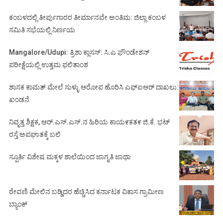
ಕಂಬಳದಲ್ಲಿ ತೀರ್ಪುಗಾರರ ತೀರ್ಮಾನವೇ ಅಂತಿಮ: ಜಿಲ್ಲಾ ಕಂಬಳ
ಸಮಿತಿ ಸಭೆಯಲ್ಲಿ ನಿರ್ಣಯ
Mangalore/Udupi: ತ್ರಿಶಾ ಕ್ಲಾಸಸ್: ಸಿ.ಎ ಫೌಂಡೇಶನ್
ಪರೀಕ್ಷೆಯಲ್ಲಿ ಉತ್ತಮ ಫಲಿತಾಂಶ
ಶಾಸಕ ಕಾಮತ್ ಮೇಲೆ ಸುಳ್ಳು ಆರೋಪ ಹೊರಿಸಿ ಎಫ್‌ಐಆರ್ ದಾಖಲು:
ಖಂಡನೆ
ನಿವೃತ್ತ ಶಿಕ್ಷಕ, ಆರ್.ಎಸ್.ಎಸ್.ನ ಹಿರಿಯ ಕಾಯ೯ಕತ೯ ಜಿ.ಕೆ. ಭಟ್
ರಸ್ತೆ ಅಪಘಾತಕ್ಕೆ ಬಲಿ
ಸ್ಪೂರ್ತಿ ವಿಶೇಷ ಮಕ್ಕಳ ಶಾಲೆಯಿಂದ ಜಾಗೃತಿ ಜಾಥಾ
ಠೇವಣಿ ಮೇಲಿನ ಬಡ್ಡಿದರ ಹೆಚ್ಚಿಸಿದ ಕರ್ನಾಟಕ ವಿಕಾಸ ಗ್ರಾಮೀಣ
ಬ್ಯಾಂಕ್