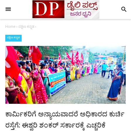
search
Home
›
ದಕ್ಷಿಣ ಕನ್ನಡ
›
ದಕ್ಷಿಣ ಕನ್ನಡ
ಕಾರ್ಮಿಕರಿಗೆ ಅನ್ಯಾಯವಾದರೆ ಅಧಿಕಾರದ ಕುರ್ಚಿ
ರಸ್ತೆಗೆ: ಈಶ್ವರಿ ಶಂಕರ್ ಸರ್ಕಾರಕ್ಕೆ ಎಚ್ಚರಿಕೆ