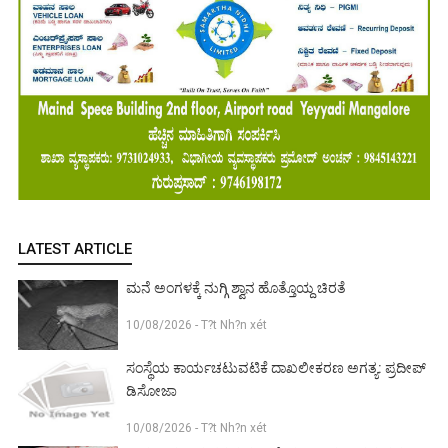
LATEST ARTICLE
ಮನೆ ಅಂಗಳಕ್ಕೆ ನುಗ್ಗಿ ಶ್ವಾನ ಹೊತ್ತೊಯ್ದ ಚಿರತೆ
10/08/2026 - T?t Nh?n xét
ಸಂಸ್ಥೆಯ ಕಾರ್ಯಚಟುವಟಿಕೆ ದಾಖಲೀಕರಣ ಅಗತ್ಯ: ಪ್ರದೀಪ್
ಡಿಸೋಜಾ
10/08/2026 - T?t Nh?n xét