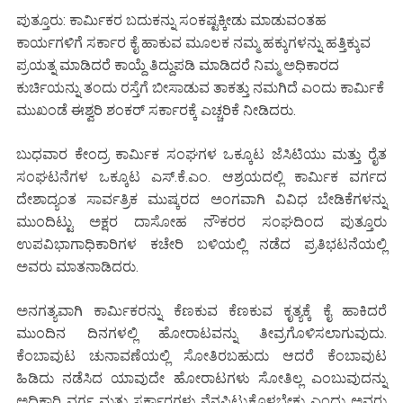
ಪುತ್ತೂರು: ಕಾರ್ಮಿಕರ ಬದುಕನ್ನು ಸಂಕಷ್ಟಕ್ಕೀಡು ಮಾಡುವಂತಹ
ಕಾರ್ಯಗಳಿಗೆ ಸರ್ಕಾರ ಕೈ ಹಾಕುವ ಮೂಲಕ ನಮ್ಮ ಹಕ್ಕುಗಳನ್ನು ಹತ್ತಿಕ್ಕುವ
ಪ್ರಯತ್ನ ಮಾಡಿದರೆ ಕಾಯ್ದೆ ತಿದ್ದುಪಡಿ ಮಾಡಿದರೆ ನಿಮ್ಮ ಅಧಿಕಾರದ
ಕುರ್ಚಿಯನ್ನು ತಂದು ರಸ್ತೆಗೆ ಬೀಸಾಡುವ ತಾಕತ್ತು ನಮಗಿದೆ ಎಂದು ಕಾರ್ಮಿಕೆ
ಮುಖಂಡೆ ಈಶ್ವರಿ ಶಂಕರ್ ಸರ್ಕಾರಕ್ಕೆ ಎಚ್ಚರಿಕೆ ನೀಡಿದರು.
ಬುಧವಾರ ಕೇಂದ್ರ ಕಾರ್ಮಿಕ ಸಂಘಗಳ ಒಕ್ಕೂಟ ಜೆಸಿಟಿಯು ಮತ್ತು ರೈತ
ಸಂಘಟನೆಗಳ ಒಕ್ಕೂಟ ಎಸ್.ಕೆ.ಎಂ. ಆಶ್ರಯದಲ್ಲಿ ಕಾರ್ಮಿಕ ವರ್ಗದ
ದೇಶಾದ್ಯಂತ ಸಾರ್ವತ್ರಿಕ ಮುಷ್ಕರದ ಅಂಗವಾಗಿ ವಿವಿಧ ಬೇಡಿಕೆಗಳನ್ನು
ಮುಂದಿಟ್ಟು ಅಕ್ಷರ ದಾಸೋಹ ನೌಕರರ ಸಂಘದಿಂದ ಪುತ್ತೂರು
ಉಪವಿಭಾಗಾಧಿಕಾರಿಗಳ ಕಚೇರಿ ಬಳಿಯಲ್ಲಿ ನಡೆದ ಪ್ರತಿಭಟನೆಯಲ್ಲಿ
ಅವರು ಮಾತನಾಡಿದರು.
ಅನಗತ್ಯವಾಗಿ ಕಾರ್ಮಿಕರನ್ನು ಕೆಣಕುವ ಕೆಣಕುವ ಕೃತ್ಯಕ್ಕೆ ಕೈ ಹಾಕಿದರೆ
ಮುಂದಿನ ದಿನಗಳಲ್ಲಿ ಹೋರಾಟವನ್ನು ತೀವ್ರಗೊಳಿಸಲಾಗುವುದು.
ಕೆಂಬಾವುಟ ಚುನಾವಣೆಯಲ್ಲಿ ಸೋತಿರಬಹುದು ಆದರೆ ಕೆಂಬಾವುಟ
ಹಿಡಿದು ನಡೆಸಿದ ಯಾವುದೇ ಹೋರಾಟಗಳು ಸೋತಿಲ್ಲ ಎಂಬುವುದನ್ನು
ಅಧಿಕಾರಿ ವರ್ಗ ಮತ್ತು ಸರ್ಕಾರಗಳು ನೆನಪಿಟ್ಟುಕೊಳ್ಳಬೇಕು ಎಂದು ಅವರು