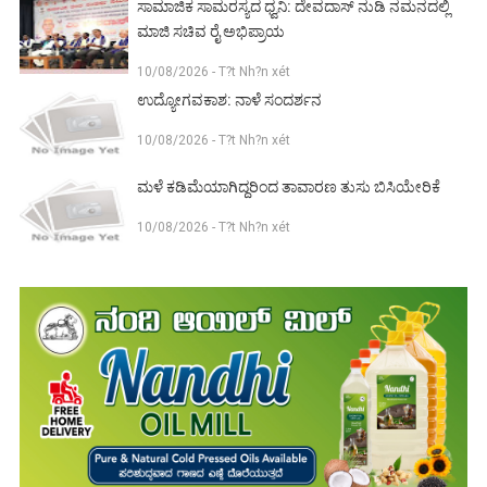
ಸಾಮಾಜಿಕ ಸಾಮರಸ್ಯದ ಧ್ವನಿ: ದೇವದಾಸ್ ನುಡಿ ನಮನದಲ್ಲಿ
ಮಾಜಿ ಸಚಿವ ರೈ ಅಭಿಪ್ರಾಯ
10/08/2026 - T?t Nh?n xét
ಉದ್ಯೋಗವಕಾಶ: ನಾಳೆ ಸಂದರ್ಶನ
10/08/2026 - T?t Nh?n xét
ಮಳೆ ಕಡಿಮೆಯಾಗಿದ್ದರಿಂದ ತಾವಾರಣ ತುಸು ಬಿಸಿಯೇರಿಕೆ
10/08/2026 - T?t Nh?n xét