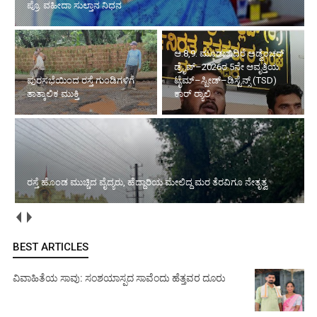
ಪ್ರೊ. ವಹೀದಾ ಸುಲ್ತಾನ ನಿಧನ
ಆ.8,9: ಮೂಡುಬಿದಿರೆ ಅಡ್ವೆಂಚರ್
ಡ್ರೈವ್–2026ರ 5ನೇ ಆವೃತ್ತಿಯ
ಪುರಸಭೆಯಿಂದ ರಸ್ತೆ ಗುಂಡಿಗಳಿಗೆ
ಟೈಮ್–ಸ್ಪೀಡ್–ಡಿಸ್ಟೆನ್ಸ್ (TSD)
ತಾತ್ಕಾಲಿಕ ಮುಕ್ತಿ
ಕಾರ್ ರ‍್ಯಾಲಿ
ರಸ್ತೆ ಹೊಂಡ ಮುಚ್ಚಿದ ವೈದ್ಯರು, ಹೆದ್ದಾರಿಯ ಮೇಲಿದ್ದ ಮರ ತೆರವಿಗೂ ನೇತೃತ್ವ
BEST ARTICLES
ವಿವಾಹಿತೆಯ ಸಾವು: ಸಂಶಯಾಸ್ಪದ ಸಾವೆಂದು ಹೆತ್ತವರ ದೂರು