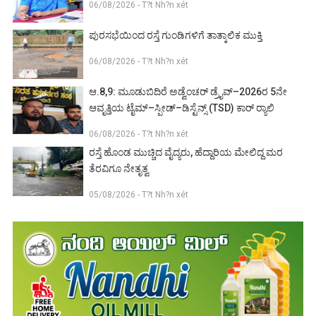
06/08/2026 - T?t Nh?n xét
ಪುರಸಭೆಯಿಂದ ರಸ್ತೆ ಗುಂಡಿಗಳಿಗೆ ತಾತ್ಕಾಲಿಕ ಮುಕ್ತಿ
06/08/2026 - T?t Nh?n xét
ಆ.8,9: ಮೂಡುಬಿದಿರೆ ಅಡ್ವೆಂಚರ್ ಡ್ರೈವ್–2026ರ 5ನೇ
ಆವೃತ್ತಿಯ ಟೈಮ್–ಸ್ಪೀಡ್–ಡಿಸ್ಟೆನ್ಸ್ (TSD) ಕಾರ್ ರ‍್ಯಾಲಿ
06/08/2026 - T?t Nh?n xét
ರಸ್ತೆ ಹೊಂಡ ಮುಚ್ಚಿದ ವೈದ್ಯರು, ಹೆದ್ದಾರಿಯ ಮೇಲಿದ್ದ ಮರ
ತೆರವಿಗೂ ನೇತೃತ್ವ
05/08/2026 - T?t Nh?n xét