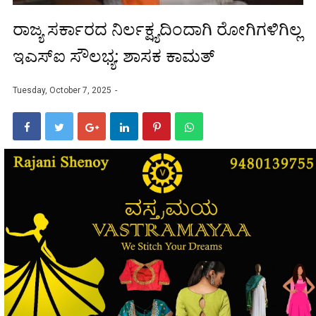
ರಾಜ್ಯ ಸರ್ಕಾರದ ನಿರ್ಲಕ್ಷ್ಯದಿಂದಾಗಿ ರೋಗಿಗಳಿಗಿಲ್ಲ
ಇಎಸ್ಐ ಸೌಲಭ್ಯ: ಶಾಸಕ ಕಾಮತ್
Tuesday, October 7, 2025