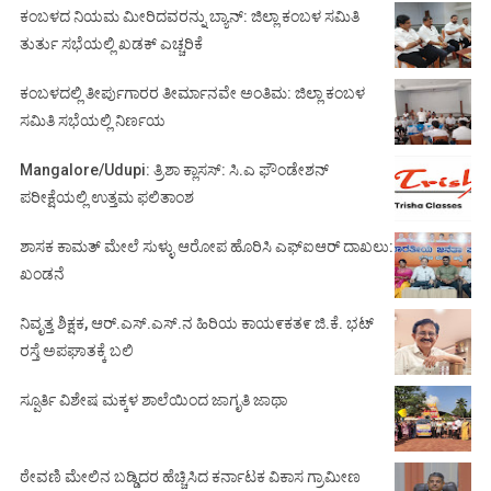
ಕಂಬಳದ ನಿಯಮ ಮೀರಿದವರನ್ನು ಬ್ಯಾನ್: ಜಿಲ್ಲಾ ಕಂಬಳ ಸಮಿತಿ
ತುರ್ತು ಸಭೆಯಲ್ಲಿ ಖಡಕ್ ಎಚ್ಚರಿಕೆ
ಕಂಬಳದಲ್ಲಿ ತೀರ್ಪುಗಾರರ ತೀರ್ಮಾನವೇ ಅಂತಿಮ: ಜಿಲ್ಲಾ ಕಂಬಳ
ಸಮಿತಿ ಸಭೆಯಲ್ಲಿ ನಿರ್ಣಯ
Mangalore/Udupi: ತ್ರಿಶಾ ಕ್ಲಾಸಸ್: ಸಿ.ಎ ಫೌಂಡೇಶನ್
ಪರೀಕ್ಷೆಯಲ್ಲಿ ಉತ್ತಮ ಫಲಿತಾಂಶ
ಶಾಸಕ ಕಾಮತ್ ಮೇಲೆ ಸುಳ್ಳು ಆರೋಪ ಹೊರಿಸಿ ಎಫ್‌ಐಆರ್ ದಾಖಲು:
ಖಂಡನೆ
ನಿವೃತ್ತ ಶಿಕ್ಷಕ, ಆರ್.ಎಸ್.ಎಸ್.ನ ಹಿರಿಯ ಕಾಯ೯ಕತ೯ ಜಿ.ಕೆ. ಭಟ್
ರಸ್ತೆ ಅಪಘಾತಕ್ಕೆ ಬಲಿ
ಸ್ಪೂರ್ತಿ ವಿಶೇಷ ಮಕ್ಕಳ ಶಾಲೆಯಿಂದ ಜಾಗೃತಿ ಜಾಥಾ
ಠೇವಣಿ ಮೇಲಿನ ಬಡ್ಡಿದರ ಹೆಚ್ಚಿಸಿದ ಕರ್ನಾಟಕ ವಿಕಾಸ ಗ್ರಾಮೀಣ