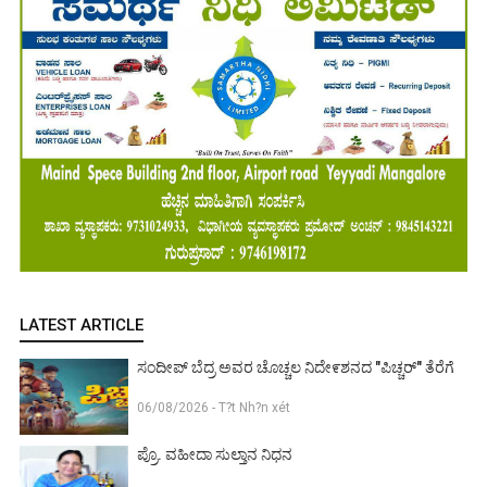
LATEST ARTICLE
ಸಂದೀಪ್ ಬೆದ್ರ ಅವರ ಚೊಚ್ಚಲ ನಿದೇ೯ಶನದ "ಪಿಚ್ಚರ್" ತೆರೆಗೆ
06/08/2026 - T?t Nh?n xét
ಪ್ರೊ. ವಹೀದಾ ಸುಲ್ತಾನ ನಿಧನ