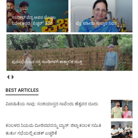
ಸಂದೀಪ್ ಬೆದ್ರ ಅವರ ಚೊಚ್ಚಲ
ನಿದೇ೯ಶನದ "ಪಿಚ್ಚರ್" ತೆರೆಗೆ
ಪ್ರೊ. ವಹೀದಾ ಸುಲ್ತಾನ ನಿಧನ
ಪುರಸಭೆಯಿಂದ ರಸ್ತೆ ಗುಂಡಿಗಳಿಗೆ ತಾತ್ಕಾಲಿಕ ಮುಕ್ತಿ
BEST ARTICLES
ವಿವಾಹಿತೆಯ ಸಾವು: ಸಂಶಯಾಸ್ಪದ ಸಾವೆಂದು ಹೆತ್ತವರ ದೂರು
ಕಂಬಳದ ನಿಯಮ ಮೀರಿದವರನ್ನು ಬ್ಯಾನ್: ಜಿಲ್ಲಾ ಕಂಬಳ ಸಮಿತಿ
ತುರ್ತು ಸಭೆಯಲ್ಲಿ ಖಡಕ್ ಎಚ್ಚರಿಕೆ