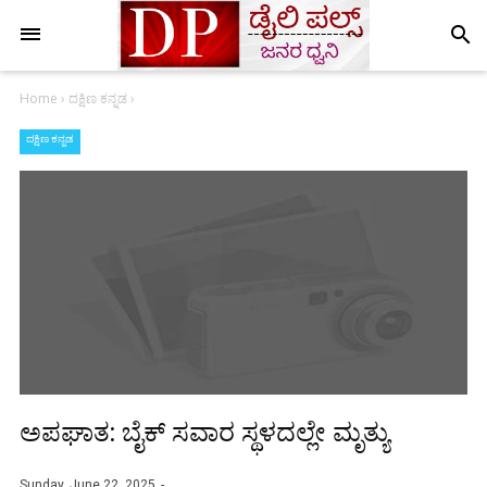
search
Home
›
ದಕ್ಷಿಣ ಕನ್ನಡ
›
ದಕ್ಷಿಣ ಕನ್ನಡ
ಅಪಘಾತ: ಬೈಕ್ ಸವಾರ ಸ್ಥಳದಲ್ಲೇ ಮೃತ್ಯು
Sunday, June 22, 2025