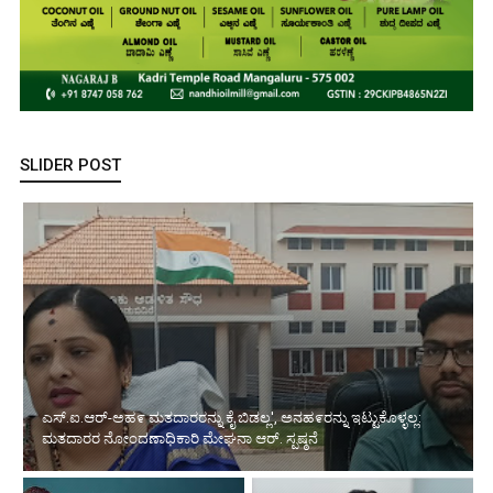
SLIDER POST
ಎಸ್.ಐ.ಆರ್-ಅಹ೯ ಮತದಾರರನ್ನು ಕೈ ಬಿಡಲ್ಲ', ಅನಹ೯ರನ್ನು ಇಟ್ಟುಕೊಳ್ಳಲ್ಲ:
ಮತದಾರರ ನೋಂದಣಾಧಿಕಾರಿ ಮೇಘನಾ ಆರ್. ಸ್ಪಷ್ಠನೆ