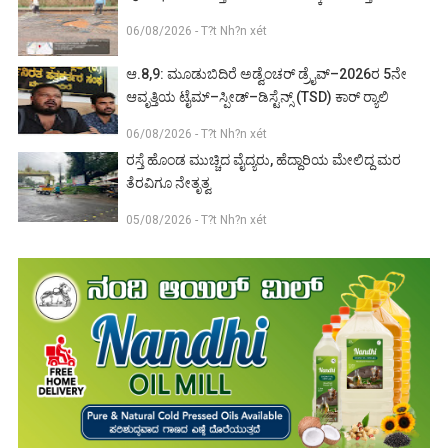
06/08/2026 - T?t Nh?n xét
ಆ.8,9: ಮೂಡುಬಿದಿರೆ ಅಡ್ವೆಂಚರ್ ಡ್ರೈವ್–2026ರ 5ನೇ
ಆವೃತ್ತಿಯ ಟೈಮ್–ಸ್ಪೀಡ್–ಡಿಸ್ಟೆನ್ಸ್ (TSD) ಕಾರ್ ರ‍್ಯಾಲಿ
06/08/2026 - T?t Nh?n xét
ರಸ್ತೆ ಹೊಂಡ ಮುಚ್ಚಿದ ವೈದ್ಯರು, ಹೆದ್ದಾರಿಯ ಮೇಲಿದ್ದ ಮರ
ತೆರವಿಗೂ ನೇತೃತ್ವ
05/08/2026 - T?t Nh?n xét