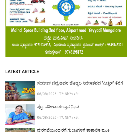
LATEST ARTICLE
ಸಂದೀಪ್ ಬೆದ್ರ ಅವರ ಚೊಚ್ಚಲ ನಿದೇ೯ಶನದ "ಪಿಚ್ಚರ್" ತೆರೆಗೆ
06/08/2026 - T?t Nh?n xét
ಪ್ರೊ. ವಹೀದಾ ಸುಲ್ತಾನ ನಿಧನ
06/08/2026 - T?t Nh?n xét
ಪುರಸಭೆಯಿಂದ ರಸ್ತೆ ಗುಂಡಿಗಳಿಗೆ ತಾತ್ಕಾಲಿಕ ಮುಕ್ತಿ