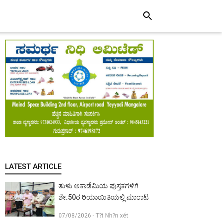
search
LATEST ARTICLE
ತುಳು ಅಕಾಡೆಮಿಯ ಪುಸ್ತಕಗಳಿಗೆ
ಶೇ.50ರ ರಿಯಾಯಿತಿಯಲ್ಲಿ ಮಾರಾಟ
07/08/2026 - T?t Nh?n xét