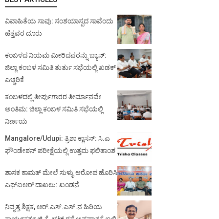
ವಿವಾಹಿತೆಯ ಸಾವು: ಸಂಶಯಾಸ್ಪದ ಸಾವೆಂದು
ಹೆತ್ತವರ ದೂರು
ಕಂಬಳದ ನಿಯಮ ಮೀರಿದವರನ್ನು ಬ್ಯಾನ್:
ಜಿಲ್ಲಾ ಕಂಬಳ ಸಮಿತಿ ತುರ್ತು ಸಭೆಯಲ್ಲಿ ಖಡಕ್
ಎಚ್ಚರಿಕೆ
ಕಂಬಳದಲ್ಲಿ ತೀರ್ಪುಗಾರರ ತೀರ್ಮಾನವೇ
ಅಂತಿಮ: ಜಿಲ್ಲಾ ಕಂಬಳ ಸಮಿತಿ ಸಭೆಯಲ್ಲಿ
ನಿರ್ಣಯ
Mangalore/Udupi: ತ್ರಿಶಾ ಕ್ಲಾಸಸ್: ಸಿ.ಎ
ಫೌಂಡೇಶನ್ ಪರೀಕ್ಷೆಯಲ್ಲಿ ಉತ್ತಮ ಫಲಿತಾಂಶ
ಶಾಸಕ ಕಾಮತ್ ಮೇಲೆ ಸುಳ್ಳು ಆರೋಪ ಹೊರಿಸಿ
ಎಫ್‌ಐಆರ್ ದಾಖಲು: ಖಂಡನೆ
ನಿವೃತ್ತ ಶಿಕ್ಷಕ, ಆರ್.ಎಸ್.ಎಸ್.ನ ಹಿರಿಯ