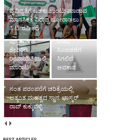
ಇಳಿಮುಖ: ಆ.
ವೈವಿಧ್ಯತೆಗೆ ಒಡಕು ಉಂಟು ಮಾಡುವ
9ರ ಬಳಿಕ
ಮಾನಸಿಕತೆ ವಿರುದ್ಧ ಹೋರಾಡಲು
ತುಳು
ಬಿಡುವು-
ಸಿ.ಟಿ. ರವಿ ಕರೆ
ಅಕಾಡೆಮಿಯ
ತೋಟಗಾರರಿಗೆ
ಪುಸ್ತಕಗಳಿಗೆ
ಔಷಧಿ
ಶೇ.50ರ
ಸಿಂಪಡಣೆಗೆ
ರಿಯಾಯಿತಿಯಲ್ಲಿ
ಸಿಗಲಿದೆ
ಮಾರಾಟ
ಅವಕಾಶ
ಸಂತ ಪರಂಪರೆಗೆ ಚರಿತ್ರೆಯಲ್ಲಿ
ಅತ್ಯಂತ ಮಹತ್ವದ ಸ್ಥಾನ: ಭಾಸ್ಕರ್
ರಾವ್ ಕುಕ್ಕುವಳ್ಳಿ
BEST ARTICLES