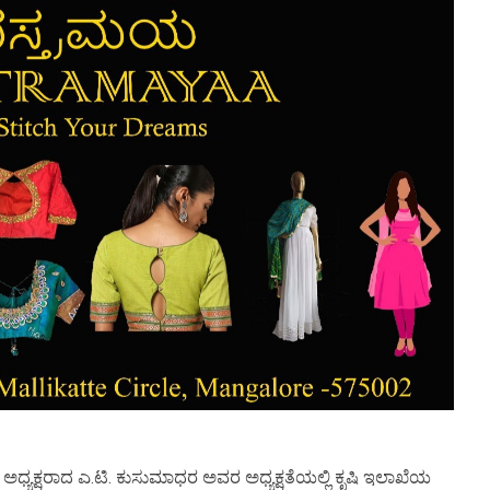
ೆ ಅಧ್ಯಕ್ಷರಾದ ಎ.ಟಿ. ಕುಸುಮಾಧರ ಅವರ ಅಧ್ಯಕ್ಷತೆಯಲ್ಲಿ ಕೃಷಿ ಇಲಾಖೆಯ