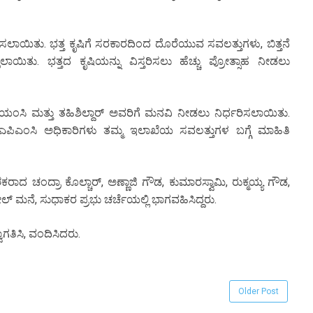
ಿಸಲಾಯಿತು. ಭತ್ತ ಕೃಷಿಗೆ ಸರಕಾರದಿಂದ ದೊರೆಯುವ ಸವಲತ್ತುಗಳು, ಬಿತ್ತನೆ
ಾಯಿತು. ಭತ್ತದ ಕೃಷಿಯನ್ನು ವಿಸ್ತರಿಸಲು ಹೆಚ್ಚು ಪ್ರೋತ್ಸಾಹ ನೀಡಲು
ಂಸಿ ಮತ್ತು ತಹಿಶಿಲ್ದಾರ್ ಅವರಿಗೆ ಮನವಿ ನೀಡಲು ನಿರ್ಧರಿಸಲಾಯಿತು.
ಿಎಂಸಿ ಅಧಿಕಾರಿಗಳು ತಮ್ಮ ಇಲಾಖೆಯ ಸವಲತ್ತುಗಳ ಬಗ್ಗೆ ಮಾಹಿತಿ
ರಾದ ಚಂದ್ರಾ ಕೊಲ್ಚಾರ್, ಅಣ್ಣಾಜಿ ಗೌಡ, ಕುಮಾರಸ್ವಾಮಿ, ರುಕ್ಮಯ್ಯ ಗೌಡ,
ನೆ, ಸುಧಾಕರ ಪ್ರಭು ಚರ್ಚೆಯಲ್ಲಿ ಭಾಗವಹಿಸಿದ್ದರು.
ಗತಿಸಿ, ವಂದಿಸಿದರು.
Older Post