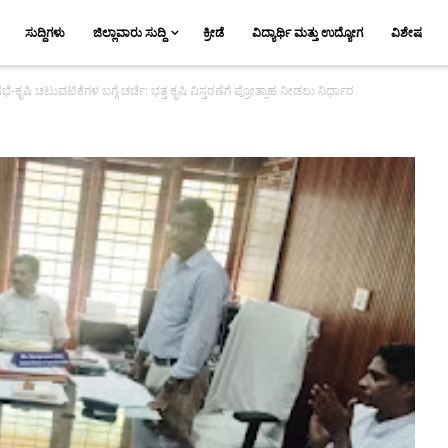
ಸುದ್ದಿಗಳು
ಜಿಲ್ಲಾವಾರು ಸುದ್ದಿ
ಕ್ರೀಡೆ
ವಿದ್ಯಾರ್ಥಿ ಮತ್ತು ಉದ್ಯೋಗ
ವಿಶೇಷ
ಕೃಷಿ ಚಟುವಟಿಕೆಗಳ ಬಗ್ಗೆ ಚರ್ಚೆ: ಭತ್ತ ಕೃಷಿ ವಿಸ್ತರಣೆಗೆ ಪ್ರೋತ್ಸಾಹ ನೀಡಲು ನಿರ್ಧಾರ