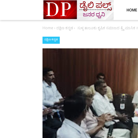
HOME
Home
›
ದಕ್ಷಿಣ ಕನ್ನಡ
›
ಸುಳ್ಯ ತಾಲೂಕು ಕೃಷಿಕ ಸಮಾಜದ ತ್ರೈ ಮಾಸಿಕ ಸಭೆ-
ದಕ್ಷಿಣ ಕನ್ನಡ