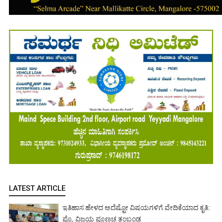
LATEST ARTICLE
ಇತಿಹಾಸ ಹೇಳದ ಅದೆಷ್ಟೋ ವಿಷಯಗಳಿಗೆ ವೇದಿಕೆಯಾದ ಕೃತಿ:
ಪ್ರೊ. ವಿಜಯ ಪೂಣಚ್ಚ ತಂಬಂಡ