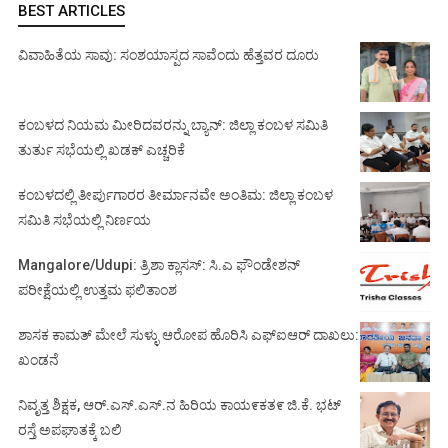
BEST ARTICLES
ವಿವಾಹಿತೆಯ ಸಾವು: ಸಂಶಯಾಸ್ಪದ ಸಾವೆಂದು ಹೆತ್ತವರ ದೂರು
ಕಂಬಳದ ನಿಯಮ ಮೀರಿದವರನ್ನು ಬ್ಯಾನ್: ಜಿಲ್ಲಾ ಕಂಬಳ ಸಮಿತಿ
ತುರ್ತು ಸಭೆಯಲ್ಲಿ ಖಡಕ್ ಎಚ್ಚರಿಕೆ
ಕಂಬಳದಲ್ಲಿ ತೀರ್ಪುಗಾರರ ತೀರ್ಮಾನವೇ ಅಂತಿಮ: ಜಿಲ್ಲಾ ಕಂಬಳ
ಸಮಿತಿ ಸಭೆಯಲ್ಲಿ ನಿರ್ಣಯ
Mangalore/Udupi: ತ್ರಿಶಾ ಕ್ಲಾಸಸ್: ಸಿ.ಎ ಫೌಂಡೇಶನ್
ಪರೀಕ್ಷೆಯಲ್ಲಿ ಉತ್ತಮ ಫಲಿತಾಂಶ
ಶಾಸಕ ಕಾಮತ್ ಮೇಲೆ ಸುಳ್ಳು ಆರೋಪ ಹೊರಿಸಿ ಎಫ್‌ಐಆರ್ ದಾಖಲು:
ಖಂಡನೆ
ನಿವೃತ್ತ ಶಿಕ್ಷಕ, ಆರ್.ಎಸ್.ಎಸ್.ನ ಹಿರಿಯ ಕಾಯ೯ಕತ೯ ಜಿ.ಕೆ. ಭಟ್
ರಸ್ತೆ ಅಪಘಾತಕ್ಕೆ ಬಲಿ