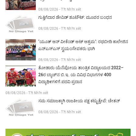
08/08/2026 - T?t Nh?n xét
ಗುತ್ತಿಗೆದಾರ ಡೇವಿಡ್ ಶೂಟೌಟ್: ಮೂವರ ಬಂಧನ
08/08/2026 - T?t Nh?n xét
‘ಯೂತ್ ಆನ್ ವೀಕೆಂಡ್ ಅಟ್ ಆಶ್ರಮ’: ರಥಬೀದಿ ಕಾಲೇಜಿನ
ಎನ್‌ಎಸ್‌ಎಸ್ ಸ್ವಯಂಸೇವಕರು ಭಾಗಿ
08/08/2026 - T?t Nh?n xét
ತೋಡಾರು ಯೆನೆಪೋಯ ತಾಂತ್ರಿಕ ವಿದ್ಯಾಲಯದ 2022–
26ರ ಬ್ಯಾಚ್‌ನ ಬಿ.ಇ. ಯ ವಿವಿಧ ವಿಭಾಗಗಳ 400
ವಿದ್ಯಾಥಿ೯ಗಳಿಗೆ ಪದವಿ ಪ್ರದಾನ
08/08/2026 - T?t Nh?n xét
ಸಮ ಸಮಾಜಕ್ಕಾಗಿ ರಾಜಕೀಯ ಪಕ್ಷ ಕಟ್ಟುತ್ತೇವೆ: ಚೇತನ್
08/08/2026 - T?t Nh?n xét