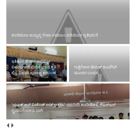
ಶಬರಿಮಲಾ ಅಯ್ಯಪ್ಪ ಸೇವಾ ಸಮಾಜಂ ವತಿಯಿಂದ ಪ್ರತಿಭಟನೆ
ಇತಿಹಾಸ ಹೇಳದ ಅದೆಷ್ಟೋ
ವಿಷಯಗಳಿಗೆ ವೇದಿಕೆಯಾದ ಕೃತಿ:
ಗುತ್ತಿಗೆದಾರ ಡೇವಿಡ್ ಶೂಟೌಟ್:
ಪ್ರೊ. ವಿಜಯ ಪೂಣಚ್ಚ ತಂಬಂಡ
ಮೂವರ ಬಂಧನ
‘ಯೂತ್ ಆನ್ ವೀಕೆಂಡ್ ಅಟ್ ಆಶ್ರಮ’: ರಥಬೀದಿ ಕಾಲೇಜಿನ ಎನ್‌ಎಸ್‌ಎಸ್
ಸ್ವಯಂಸೇವಕರು ಭಾಗಿ