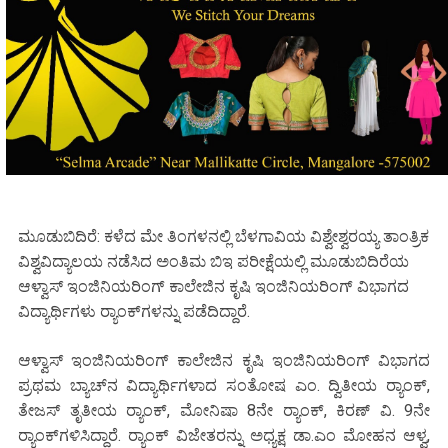
ಮೂಡುಬಿದಿರೆ: ಕಳೆದ ಮೇ ತಿಂಗಳನಲ್ಲಿ ಬೆಳಗಾವಿಯ ವಿಶ್ವೇಶ್ವರಯ್ಯ ತಾಂತ್ರಿಕ
ವಿಶ್ವವಿದ್ಯಾಲಯ ನಡೆಸಿದ ಅಂತಿಮ ಬಿಇ ಪರೀಕ್ಷೆಯಲ್ಲಿ ಮೂಡುಬಿದಿರೆಯ
ಆಳ್ವಾಸ್ ಇಂಜಿನಿಯರಿಂಗ್ ಕಾಲೇಜಿನ ಕೃಷಿ ಇಂಜಿನಿಯರಿಂಗ್ ವಿಭಾಗದ
ವಿದ್ಯಾರ್ಥಿಗಳು ರ‍್ಯಾಂಕ್‌ಗಳನ್ನು ಪಡೆದಿದ್ದಾರೆ.
ಆಳ್ವಾಸ್ ಇಂಜಿನಿಯರಿಂಗ್ ಕಾಲೇಜಿನ ಕೃಷಿ ಇಂಜಿನಿಯರಿಂಗ್ ವಿಭಾಗದ
ಪ್ರಥಮ ಬ್ಯಾಚ್‌ನ ವಿದ್ಯಾರ್ಥಿಗಳಾದ ಸಂತೋಷ ಎಂ. ದ್ವಿತೀಯ ರ‍್ಯಾಂಕ್,
ತೇಜಸ್ ತೃತೀಯ ರ‍್ಯಾಂಕ್, ಮೋನಿಷಾ 8ನೇ ರ‍್ಯಾಂಕ್, ಕಿರಣ್ ವಿ. 9ನೇ
ರ‍್ಯಾಂಕ್‌ಗಳಿಸಿದ್ದಾರೆ. ರ‍್ಯಾಂಕ್ ವಿಜೇತರನ್ನು ಅಧ್ಯಕ್ಷ ಡಾ.ಎಂ ಮೋಹನ ಆಳ್ವ,