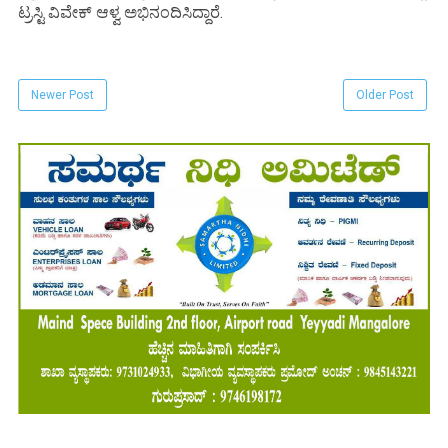
ಟ್ರಸ್ಟಿ ವಿವೇಕ್ ಆಳ್ವ ಅಭಿನಂದಿಸಿದ್ದಾರೆ.
Newer Post
Older Post