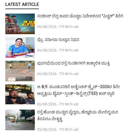
LATEST ARTICLE
ಸಂದೀಪ್ ಬೆದ್ರ ಅವರ ಚೊಚ್ಚಲ ನಿದೇ೯ಶನದ "ಪಿಚ್ಚರ್" ತೆರೆಗೆ
06/08/2026 - T?t Nh?n xét
ಪ್ರೊ. ವಹೀದಾ ಸುಲ್ತಾನ ನಿಧನ
06/08/2026 - T?t Nh?n xét
ಪುರಸಭೆಯಿಂದ ರಸ್ತೆ ಗುಂಡಿಗಳಿಗೆ ತಾತ್ಕಾಲಿಕ ಮುಕ್ತಿ
06/08/2026 - T?t Nh?n xét
ಆ.8,9: ಮೂಡುಬಿದಿರೆ ಅಡ್ವೆಂಚರ್ ಡ್ರೈವ್–2026ರ 5ನೇ
ಆವೃತ್ತಿಯ ಟೈಮ್–ಸ್ಪೀಡ್–ಡಿಸ್ಟೆನ್ಸ್ (TSD) ಕಾರ್ ರ‍್ಯಾಲಿ
06/08/2026 - T?t Nh?n xét
ರಸ್ತೆ ಹೊಂಡ ಮುಚ್ಚಿದ ವೈದ್ಯರು, ಹೆದ್ದಾರಿಯ ಮೇಲಿದ್ದ ಮರ
ತೆರವಿಗೂ ನೇತೃತ್ವ
05/08/2026 - T?t Nh?n xét