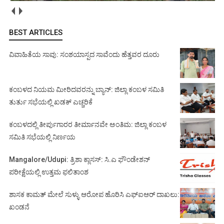
BEST ARTICLES
ವಿವಾಹಿತೆಯ ಸಾವು: ಸಂಶಯಾಸ್ಪದ ಸಾವೆಂದು ಹೆತ್ತವರ ದೂರು
ಕಂಬಳದ ನಿಯಮ ಮೀರಿದವರನ್ನು ಬ್ಯಾನ್: ಜಿಲ್ಲಾ ಕಂಬಳ ಸಮಿತಿ
ತುರ್ತು ಸಭೆಯಲ್ಲಿ ಖಡಕ್ ಎಚ್ಚರಿಕೆ
ಕಂಬಳದಲ್ಲಿ ತೀರ್ಪುಗಾರರ ತೀರ್ಮಾನವೇ ಅಂತಿಮ: ಜಿಲ್ಲಾ ಕಂಬಳ
ಸಮಿತಿ ಸಭೆಯಲ್ಲಿ ನಿರ್ಣಯ
Mangalore/Udupi: ತ್ರಿಶಾ ಕ್ಲಾಸಸ್: ಸಿ.ಎ ಫೌಂಡೇಶನ್
ಪರೀಕ್ಷೆಯಲ್ಲಿ ಉತ್ತಮ ಫಲಿತಾಂಶ
ಶಾಸಕ ಕಾಮತ್ ಮೇಲೆ ಸುಳ್ಳು ಆರೋಪ ಹೊರಿಸಿ ಎಫ್‌ಐಆರ್ ದಾಖಲು:
ಖಂಡನೆ