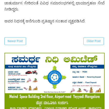
ಚಾತುರ್ಮಾಸ ಸೇರಿದಂತೆ ವಿವಿಧ ಸಮಾರಂಭಗಳಲ್ಲಿ ಛಾಯಾಗ್ರಹಣ ಸೇವೆ
ನೀಡಿದ್ದರು.
ಅವರ ನಿಧನಕ್ಕೆ ಆನೆಗುಂದಿ ಪ್ರತಿಷ್ಠಾನ ಸಂತಾಪ ವ್ಯಕ್ತಪಡಿಸಿದೆ.
Newer Post
Older Post