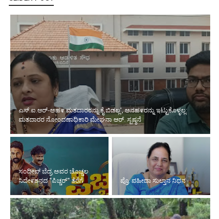
ಸಂದೀಪ್ ಬೆದ್ರ ಅವರ ಚೊಚ್ಚಲ ನಿದೇ೯ಶನದ "ಪಿಚ್ಚರ್"
ತೆರೆಗೆ
ಪ್ರೊ. ವಹೀದಾ ಸುಲ್ತಾನ ನಿಧನ
ಪುರಸಭೆಯಿಂದ ರಸ್ತೆ ಗುಂಡಿಗಳಿಗೆ ತಾತ್ಕಾಲಿಕ ಮುಕ್ತಿ