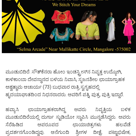
ಮೂಡುಬಿದಿರೆ: ಸೌತ್‌ಕೆನರಾ ಹೋಂ ಇಂಡಸ್ಟ್ರೀಸ್‌ನ ನಿವೃತ್ತ ಉದ್ಯೋಗಿ,
ಕಾಳಿಕಾಂಬಾ ದೇವಸ್ಥಾನದ ಬಳಿಯ ನಿವಾಸಿ, ಸೃಜನಶೀಲ ಛಾಯಾಗ್ರಾಹಕ
ಅಶ್ವತ್ಥಾಮ ಆಚಾರ್ಯ (73) ಬುಧವಾರ ರಾತ್ರಿ ಸ್ವಗೃಹದಲ್ಲಿ
ಹೃದಯಾಘಾತದಿಂದ ನಿಧನರಾದರು. ಅವರಿಗೆ ಪತ್ನಿ, ಪುತ್ರ, ಪುತ್ರಿ ಇದ್ದಾರೆ.
ಹವ್ಯಾಸಿ ಛಾಯಾಗ್ರಾಹಕರಾಗಿದ್ದ ಅವರು ನಿವೃತ್ತಿಯ ಬಳಿಕ
ಮೂಡುಬಿದಿರೆಯಲ್ಲಿ ದುರ್ಗಾ ಸ್ಟುಡಿಯೋ ಸ್ಥಾಪಿಸಿ ಮುನ್ನಡೆಸಿದ್ದರು. ಅವರು
ಸೆರೆಹಿಡಿದ ಅಪರೂಪದ ಛಾಯಾಚಿತ್ರಗಳು ಹಲವೆಡೆ
ಪ್ರದರ್ಶನಗೊಂಡಿದ್ದವು. ಆನೆಗುಂದಿ ಶ್ರೀಗಳ ದೀಕ್ಷೆ, ಪಟ್ಟಾಭಿಷೇಕ,