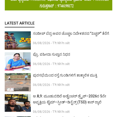
LATEST ARTICLE
ಸಂದೀಪ್ ಬೆದ್ರ ಅವರ ಚೊಚ್ಚಲ ನಿದೇ೯ಶನದ "ಪಿಚ್ಚರ್" ತೆರೆಗೆ
06/08/2026 - T?t Nh?n xét
ಪ್ರೊ. ವಹೀದಾ ಸುಲ್ತಾನ ನಿಧನ
06/08/2026 - T?t Nh?n xét
ಪುರಸಭೆಯಿಂದ ರಸ್ತೆ ಗುಂಡಿಗಳಿಗೆ ತಾತ್ಕಾಲಿಕ ಮುಕ್ತಿ
06/08/2026 - T?t Nh?n xét
ಆ.8,9: ಮೂಡುಬಿದಿರೆ ಅಡ್ವೆಂಚರ್ ಡ್ರೈವ್–2026ರ 5ನೇ
ಆವೃತ್ತಿಯ ಟೈಮ್–ಸ್ಪೀಡ್–ಡಿಸ್ಟೆನ್ಸ್ (TSD) ಕಾರ್ ರ‍್ಯಾಲಿ
06/08/2026 - T?t Nh?n xét