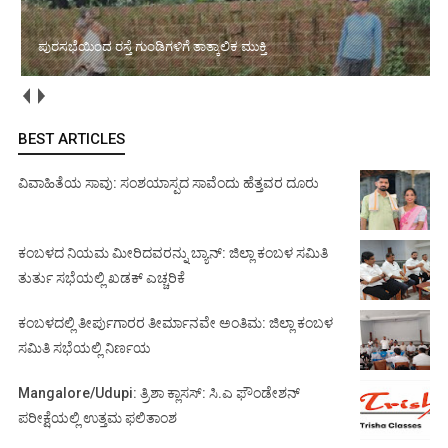
ಆ.8,9: ಮೂಡುಬಿದಿರೆ ಅಡ್ವೆಂಚರ್ ಡ್ರೈವ್–2026ರ 5ನೇ ಆವೃತ್ತಿಯ ಟೈಮ್–
ಸ್ಪೀಡ್–ಡಿಸ್ಟೆನ್ಸ್ (TSD) ಕಾರ್ ರ‍್ಯಾಲಿ
BEST ARTICLES
ವಿವಾಹಿತೆಯ ಸಾವು: ಸಂಶಯಾಸ್ಪದ ಸಾವೆಂದು ಹೆತ್ತವರ ದೂರು
ಕಂಬಳದ ನಿಯಮ ಮೀರಿದವರನ್ನು ಬ್ಯಾನ್: ಜಿಲ್ಲಾ ಕಂಬಳ ಸಮಿತಿ
ತುರ್ತು ಸಭೆಯಲ್ಲಿ ಖಡಕ್ ಎಚ್ಚರಿಕೆ
ಕಂಬಳದಲ್ಲಿ ತೀರ್ಪುಗಾರರ ತೀರ್ಮಾನವೇ ಅಂತಿಮ: ಜಿಲ್ಲಾ ಕಂಬಳ
ಸಮಿತಿ ಸಭೆಯಲ್ಲಿ ನಿರ್ಣಯ
Mangalore/Udupi: ತ್ರಿಶಾ ಕ್ಲಾಸಸ್: ಸಿ.ಎ ಫೌಂಡೇಶನ್
ಪರೀಕ್ಷೆಯಲ್ಲಿ ಉತ್ತಮ ಫಲಿತಾಂಶ