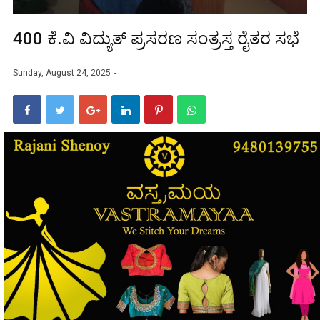
400 ಕೆ.ವಿ ವಿದ್ಯುತ್ ಪ್ರಸರಣ ಸಂತ್ರಸ್ತ ರೈತರ ಸಭೆ
Sunday, August 24, 2025