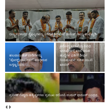
ರಾಜ್ಯ ಸರಕಾರದ ವೈಫಲ್ಯಗಳನ್ನು ಜನರಿಗೆ ತಿಳಿ ಹೇಳಿ: ರಾಜೇಶ್ ನಾಯ್ಕ ಉಳಿಪ್ಪಾಡಿ
ಆರೋಗ್ಯ ಇಲಾಖೆಯ ವಿವಿಧ
ಇಲಾಖೆಗಳಲ್ಲಿ ಖಾಲಿ ಇರುವ
ಹಲವಾರು ಡೆಡ್ ಬಾಡಿಗಳನ್ನು
ಹುದ್ದೆಗಳ ಭರ್ತಿಗೆ ಶೀರ್ಘ
"ಪೋಸ್ಟ್ ಮಾರ್ಟಮ್" ಮಾಡಿರುವ
ನಿಯಮಾವಳಿ: ಸಚಿವ ಯು.ಟಿ.
ಜಗ್ಗಣ್ಣ ನಿಧನ
ಖಾದರ್
ಪ್ರವೀಣ್ ನೆಟ್ಟಾರು ಹತ್ಯೆ ಪ್ರಕರಣ: ಪ್ರಮುಖ ಆರೋಪಿ ಉಮರ್ ಫಾರೂಕ್ ಬಂಧನ