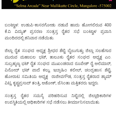
ಬಂಟ್ವಾಳ: ಉಡುಪಿ-ಕಾಸರಗೋಡು ನಡುವೆ ಹಾದು ಹೋಗಲಿರುವ 400
ಕೆ.ವಿ ವಿದ್ಯುತ್ ಪ್ರಸರಣ ಸಂತ್ರಸ್ತ ರೈತರ ಸಭೆ ಬಂಟ್ವಾಳ ಪ್ರವಾಸಿ
ಮಂದಿರದಲ್ಲಿ ಶನಿವಾರ ನಡೆಯಿತು.
ಜಿಲ್ಲಾ ರೈತ ಸಂಘದ ಅಧ್ಯಕ್ಷ ಶ್ರೀಧರ ಶೆಟ್ಟಿ ಬೈಲುಗುತ್ತು ಜಿಲ್ಲಾ ಸಲಹೆಗಾರ
ಮುರುವ ಮಹಾಬಲ ಭಟ್, ತಾಲೂಕು ರೈತರ ಸಂಘದ ಅಧ್ಯಕ್ಷ ಎಂ.
ಸುಬ್ರಹ್ಮಣ್ಯ ಭಟ್ ರೈತ ಸಂಘದ ಮುಖಂಡರಾದ ರೂಪೇಶ್ ರೈ ಅಲಿಮಾರ್,
ವಿನೋದ್ ಭಟ್ ಪಾದೆ ಕಲ್ಲು, ಇಬ್ರಾಹಿಂ ಕಲೀಲ್, ಚಂದ್ರಹಾಸ ಶೆಟ್ಟಿ,
ಹೋರಾಟ ಸಮಿತಿಯ ಅಧ್ಯಕ್ಷ ರಾಜೀವಗೌಡ, ಸಂತ್ರಸ್ತ ರೈತರಾದ ಶ್ಯಾಮ್
ವಿಟ್ಲ, ಕೃಷ್ಣಪ್ರಸಾದ್ ತಂತ್ರಿ, ಅಶೋಕ್, ಜೆಸಿಂತಾ ಮತ್ತಿತರರು ಇದ್ದರು.
ಸಂತ್ರಸ್ತ ರೈತರ ಸಮಸ್ಯೆ ಪರಿಹರಿಸುವ ನಿಟ್ಟಿನಲ್ಲಿ ಜಿಲ್ಲಾಧಿಕಾರಿಗಳ
ಉಪಸ್ಥಿತಿಯಲ್ಲಿ ಅಧಿಕಾರಿಗಳ ಸಭೆ ನಡೆಸಲು ತೀರ್ಮಾನಿಸಲಾಯಿತು.