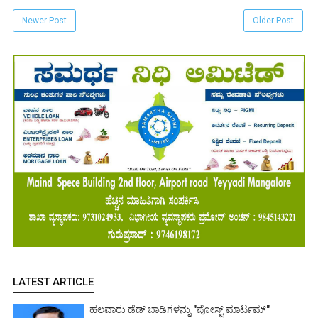
Newer Post
Older Post
LATEST ARTICLE
ಹಲವಾರು ಡೆಡ್ ಬಾಡಿಗಳನ್ನು "ಪೋಸ್ಟ್ ಮಾರ್ಟಮ್"