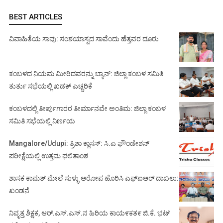
BEST ARTICLES
ವಿವಾಹಿತೆಯ ಸಾವು: ಸಂಶಯಾಸ್ಪದ ಸಾವೆಂದು ಹೆತ್ತವರ ದೂರು
ಕಂಬಳದ ನಿಯಮ ಮೀರಿದವರನ್ನು ಬ್ಯಾನ್: ಜಿಲ್ಲಾ ಕಂಬಳ ಸಮಿತಿ
ತುರ್ತು ಸಭೆಯಲ್ಲಿ ಖಡಕ್ ಎಚ್ಚರಿಕೆ
ಕಂಬಳದಲ್ಲಿ ತೀರ್ಪುಗಾರರ ತೀರ್ಮಾನವೇ ಅಂತಿಮ: ಜಿಲ್ಲಾ ಕಂಬಳ
ಸಮಿತಿ ಸಭೆಯಲ್ಲಿ ನಿರ್ಣಯ
Mangalore/Udupi: ತ್ರಿಶಾ ಕ್ಲಾಸಸ್: ಸಿ.ಎ ಫೌಂಡೇಶನ್
ಪರೀಕ್ಷೆಯಲ್ಲಿ ಉತ್ತಮ ಫಲಿತಾಂಶ
ಶಾಸಕ ಕಾಮತ್ ಮೇಲೆ ಸುಳ್ಳು ಆರೋಪ ಹೊರಿಸಿ ಎಫ್‌ಐಆರ್ ದಾಖಲು:
ಖಂಡನೆ
ನಿವೃತ್ತ ಶಿಕ್ಷಕ, ಆರ್.ಎಸ್.ಎಸ್.ನ ಹಿರಿಯ ಕಾಯ೯ಕತ೯ ಜಿ.ಕೆ. ಭಟ್