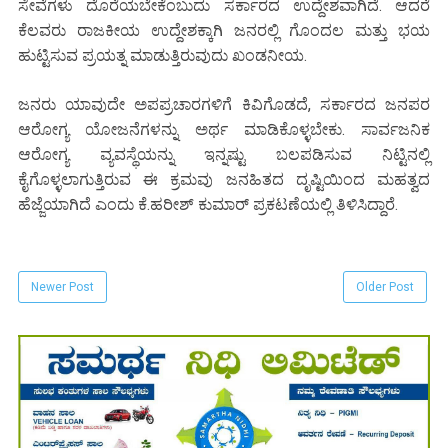
ಸೇವೆಗಳು ದೊರೆಯಬೇಕೆಂಬುದು ಸರ್ಕಾರದ ಉದ್ದೇಶವಾಗಿದೆ. ಆದರೆ
ಕೆಲವರು ರಾಜಕೀಯ ಉದ್ದೇಶಕ್ಕಾಗಿ ಜನರಲ್ಲಿ ಗೊಂದಲ ಮತ್ತು ಭಯ
ಹುಟ್ಟಿಸುವ ಪ್ರಯತ್ನ ಮಾಡುತ್ತಿರುವುದು ಖಂಡನೀಯ.
ಜನರು ಯಾವುದೇ ಅಪಪ್ರಚಾರಗಳಿಗೆ ಕಿವಿಗೊಡದೆ, ಸರ್ಕಾರದ ಜನಪರ
ಆರೋಗ್ಯ ಯೋಜನೆಗಳನ್ನು ಅರ್ಥ ಮಾಡಿಕೊಳ್ಳಬೇಕು. ಸಾರ್ವಜನಿಕ
ಆರೋಗ್ಯ ವ್ಯವಸ್ಥೆಯನ್ನು ಇನ್ನಷ್ಟು ಬಲಪಡಿಸುವ ನಿಟ್ಟಿನಲ್ಲಿ
ಕೈಗೊಳ್ಳಲಾಗುತ್ತಿರುವ ಈ ಕ್ರಮವು ಜನಹಿತದ ದೃಷ್ಟಿಯಿಂದ ಮಹತ್ವದ
ಹೆಜ್ಜೆಯಾಗಿದೆ ಎಂದು ಕೆ.ಹರೀಶ್ ಕುಮಾರ್ ಪ್ರಕಟಣೆಯಲ್ಲಿ ತಿಳಿಸಿದ್ದಾರೆ.
Newer Post
Older Post