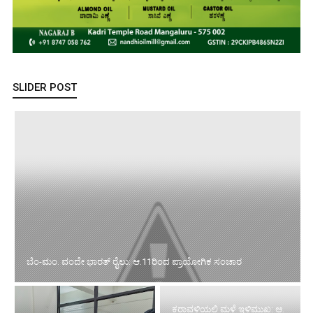
SLIDER POST
ಬೆಂ-ಮಂ. ವಂದೇ ಭಾರತ್ ರೈಲು: ಆ.11ರಿಂದ ಪ್ರಾಯೋಗಿಕ ಸಂಚಾರ
ಕರಾವಳಿಯಲ್ಲಿ ಮಳೆ ಇಳಿಮುಖ: ಆ.