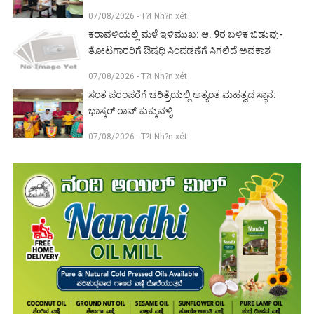
07/08/2026 - T?t Nh?n xét
ಕರಾವಳಿಯಲ್ಲಿ ಮಳೆ ಇಳಿಮುಖ: ಆ. 9ರ ಬಳಿಕ ಬಿಡುವು-
ತೋಟಗಾರರಿಗೆ ಔಷಧಿ ಸಿಂಪಡಣೆಗೆ ಸಿಗಲಿದೆ ಅವಕಾಶ
07/08/2026 - T?t Nh?n xét
ಸಂತ ಪರಂಪರೆಗೆ ಚರಿತ್ರೆಯಲ್ಲಿ ಅತ್ಯಂತ ಮಹತ್ವದ ಸ್ಥಾನ:
ಭಾಸ್ಕರ್ ರಾವ್ ಕುಕ್ಕುವಳ್ಳಿ
07/08/2026 - T?t Nh?n xét