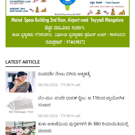
LATEST ARTICLE
ರೂಪದರ್ಶಿ ನೇಣು ಬಿಗಿದು ಆತ್ಮಹತ್ಯೆ
08/08/2026 - T?t Nh?n xét
ಬೆಂ-ಮಂ. ವಂದೇ ಭಾರತ್ ರೈಲು: ಆ.11ರಿಂದ ಪ್ರಾಯೋಗಿಕ
ಸಂಚಾರ
08/08/2026 - T?t Nh?n xét
ತುಳು ಅಕಾಡೆಮಿಯ ಪುಸ್ತಕಗಳಿಗೆ ಶೇ.50ರ ರಿಯಾಯಿತಿಯಲ್ಲಿ
ಮಾರಾಟ