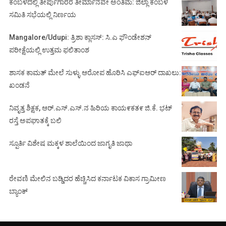
ಕಂಬಳದಲ್ಲಿ ತೀರ್ಪುಗಾರರ ತೀರ್ಮಾನವೇ ಅಂತಿಮ: ಜಿಲ್ಲಾ ಕಂಬಳ
ಸಮಿತಿ ಸಭೆಯಲ್ಲಿ ನಿರ್ಣಯ
Mangalore/Udupi: ತ್ರಿಶಾ ಕ್ಲಾಸಸ್: ಸಿ.ಎ ಫೌಂಡೇಶನ್
ಪರೀಕ್ಷೆಯಲ್ಲಿ ಉತ್ತಮ ಫಲಿತಾಂಶ
ಶಾಸಕ ಕಾಮತ್ ಮೇಲೆ ಸುಳ್ಳು ಆರೋಪ ಹೊರಿಸಿ ಎಫ್‌ಐಆರ್ ದಾಖಲು:
ಖಂಡನೆ
ನಿವೃತ್ತ ಶಿಕ್ಷಕ, ಆರ್.ಎಸ್.ಎಸ್.ನ ಹಿರಿಯ ಕಾಯ೯ಕತ೯ ಜಿ.ಕೆ. ಭಟ್
ರಸ್ತೆ ಅಪಘಾತಕ್ಕೆ ಬಲಿ
ಸ್ಪೂರ್ತಿ ವಿಶೇಷ ಮಕ್ಕಳ ಶಾಲೆಯಿಂದ ಜಾಗೃತಿ ಜಾಥಾ
ಠೇವಣಿ ಮೇಲಿನ ಬಡ್ಡಿದರ ಹೆಚ್ಚಿಸಿದ ಕರ್ನಾಟಕ ವಿಕಾಸ ಗ್ರಾಮೀಣ
ಬ್ಯಾಂಕ್