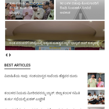
ತುಳು ಅಕಾಡೆಮಿಯ ಪುಸ್ತಕಗಳಿಗೆ
9ರ ಬಳಿಕ ಬಿಡುವು-ತೋಟಗಾರರಿಗೆ
ಶೇ.50ರ ರಿಯಾಯಿತಿಯಲ್ಲಿ
ಔಷಧಿ ಸಿಂಪಡಣೆಗೆ ಸಿಗಲಿದೆ
ಮಾರಾಟ
ಅವಕಾಶ
ಸಂತ ಪರಂಪರೆಗೆ ಚರಿತ್ರೆಯಲ್ಲಿ ಅತ್ಯಂತ ಮಹತ್ವದ ಸ್ಥಾನ: ಭಾಸ್ಕರ್ ರಾವ್ ಕುಕ್ಕುವಳ್ಳಿ
BEST ARTICLES
ವಿವಾಹಿತೆಯ ಸಾವು: ಸಂಶಯಾಸ್ಪದ ಸಾವೆಂದು ಹೆತ್ತವರ ದೂರು
ಕಂಬಳದ ನಿಯಮ ಮೀರಿದವರನ್ನು ಬ್ಯಾನ್: ಜಿಲ್ಲಾ ಕಂಬಳ ಸಮಿತಿ
ತುರ್ತು ಸಭೆಯಲ್ಲಿ ಖಡಕ್ ಎಚ್ಚರಿಕೆ