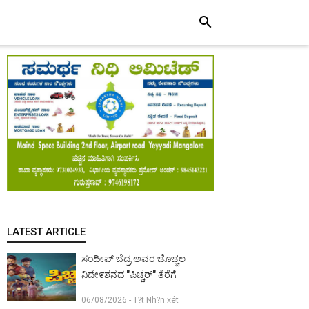
search
LATEST ARTICLE
ಸಂದೀಪ್ ಬೆದ್ರ ಅವರ ಚೊಚ್ಚಲ
ನಿದೇ೯ಶನದ "ಪಿಚ್ಚರ್" ತೆರೆಗೆ
06/08/2026 - T?t Nh?n xét