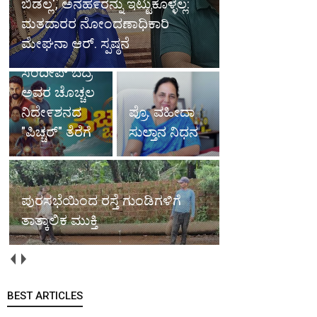
ಬಿಡಲ್ಲ', ಅನಹ೯ರನ್ನು ಇಟ್ಟುಕೊಳ್ಳಲ್ಲ:
ಮತದಾರರ ನೋಂದಣಾಧಿಕಾರಿ
ಮೇಘನಾ ಆರ್. ಸ್ಪಷ್ಠನೆ
ಸಂದೀಪ್ ಬೆದ್ರ
ಅವರ ಚೊಚ್ಚಲ
ನಿದೇ೯ಶನದ
ಪ್ರೊ. ವಹೀದಾ
"ಪಿಚ್ಚರ್" ತೆರೆಗೆ
ಸುಲ್ತಾನ ನಿಧನ
ಪುರಸಭೆಯಿಂದ ರಸ್ತೆ ಗುಂಡಿಗಳಿಗೆ
ತಾತ್ಕಾಲಿಕ ಮುಕ್ತಿ
BEST ARTICLES