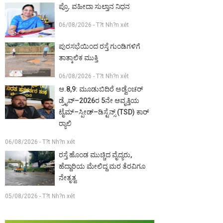
ಪ್ರೊ. ವಹೀದಾ ಸುಲ್ತಾನ ನಿಧನ
06/08/2026 - T?t Nh?n xét
ಪುರಸಭೆಯಿಂದ ರಸ್ತೆ ಗುಂಡಿಗಳಿಗೆ
ತಾತ್ಕಾಲಿಕ ಮುಕ್ತಿ
06/08/2026 - T?t Nh?n xét
ಆ.8,9: ಮೂಡುಬಿದಿರೆ ಅಡ್ವೆಂಚರ್
ಡ್ರೈವ್–2026ರ 5ನೇ ಆವೃತ್ತಿಯ
ಟೈಮ್–ಸ್ಪೀಡ್–ಡಿಸ್ಟೆನ್ಸ್ (TSD) ಕಾರ್
ರ‍್ಯಾಲಿ
06/08/2026 - T?t Nh?n xét
ರಸ್ತೆ ಹೊಂಡ ಮುಚ್ಚಿದ ವೈದ್ಯರು,
ಹೆದ್ದಾರಿಯ ಮೇಲಿದ್ದ ಮರ ತೆರವಿಗೂ
ನೇತೃತ್ವ
05/08/2026 - T?t Nh?n xét