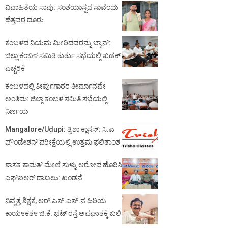
ವಿವಾಹಿತೆಯ ಸಾವು: ಸಂಶಯಾಸ್ಪದ ಸಾವೆಂದು
ಹೆತ್ತವರ ದೂರು
ಕಂಬಳದ ನಿಯಮ ಮೀರಿದವರನ್ನು ಬ್ಯಾನ್:
ಜಿಲ್ಲಾ ಕಂಬಳ ಸಮಿತಿ ತುರ್ತು ಸಭೆಯಲ್ಲಿ ಖಡಕ್
ಎಚ್ಚರಿಕೆ
ಕಂಬಳದಲ್ಲಿ ತೀರ್ಪುಗಾರರ ತೀರ್ಮಾನವೇ
ಅಂತಿಮ: ಜಿಲ್ಲಾ ಕಂಬಳ ಸಮಿತಿ ಸಭೆಯಲ್ಲಿ
ನಿರ್ಣಯ
Mangalore/Udupi: ತ್ರಿಶಾ ಕ್ಲಾಸಸ್: ಸಿ.ಎ
ಫೌಂಡೇಶನ್ ಪರೀಕ್ಷೆಯಲ್ಲಿ ಉತ್ತಮ ಫಲಿತಾಂಶ
ಶಾಸಕ ಕಾಮತ್ ಮೇಲೆ ಸುಳ್ಳು ಆರೋಪ ಹೊರಿಸಿ
ಎಫ್‌ಐಆರ್ ದಾಖಲು: ಖಂಡನೆ
ನಿವೃತ್ತ ಶಿಕ್ಷಕ, ಆರ್.ಎಸ್.ಎಸ್.ನ ಹಿರಿಯ
ಕಾಯ೯ಕತ೯ ಜಿ.ಕೆ. ಭಟ್ ರಸ್ತೆ ಅಪಘಾತಕ್ಕೆ ಬಲಿ