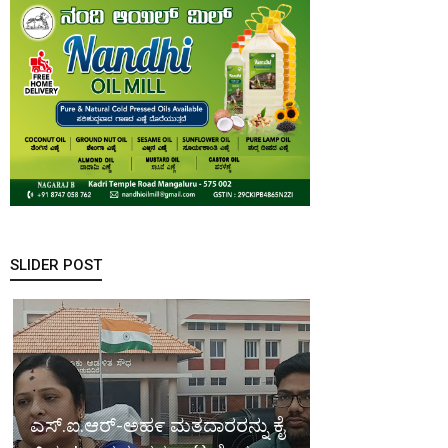
SLIDER POST
ಎಸ್.ಐ.ಆರ್-ಅಹ೯ ಮತದಾರರನ್ನು ಕೈ