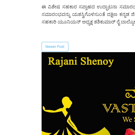
ಈ ವಿಶೇಷ ಸಹಕಾರ ಸಪ್ತಾಹದ ಉದ್ಘಾಟನಾ ಸಮಾರಂಭದಲ್
ಸಮಾರಂಭವನ್ನು ಯಶಸ್ವಿಗೊಳಿಸುಂತೆ ದಕ್ಷಿಣ ಕನ್ನಡ ಜಿಲ್
ಸಹಕಾರಿ ಯೂನಿಯನ್ ಅಧ್ಯಕ್ಷ ಶಶಿಕುಮಾರ್ ರೈ ಬಾಲ್ಯೋಟ್ಟು
Newer Post