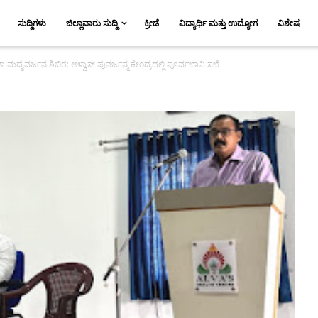
ಸುದ್ದಿಗಳು
ಜಿಲ್ಲಾವಾರು ಸುದ್ದಿ
ಕ್ರೀಡೆ
ವಿದ್ಯಾರ್ಥಿ ಮತ್ತು ಉದ್ಯೋಗ
ವಿಶೇಷ
ಮದ್ಯವರ್ಜನ ಶಿಬಿರ: ಆಳ್ವಾಸ್ ಪುನರ್ಜನ್ಮ ಕೇಂದ್ರದಲ್ಲಿ ಪೂರ್ವಭಾವಿ ಸಭೆ