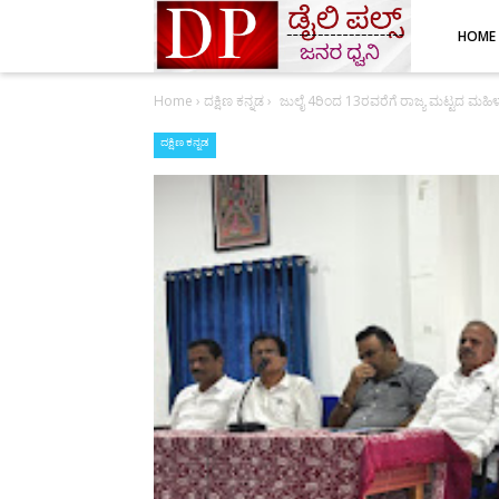
HOME
Home
›
ದಕ್ಷಿಣ ಕನ್ನಡ
›
ಜುಲೈ 4ರಿಂದ 13ರವರೆಗೆ ರಾಜ್ಯ ಮಟ್ಟದ ಮಹಿಳಾ 
ದಕ್ಷಿಣ ಕನ್ನಡ