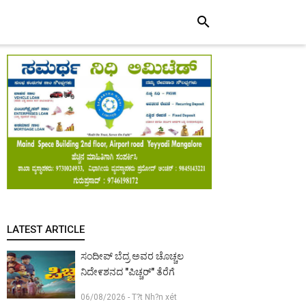
search
LATEST ARTICLE
ಸಂದೀಪ್ ಬೆದ್ರ ಅವರ ಚೊಚ್ಚಲ
ನಿದೇ೯ಶನದ "ಪಿಚ್ಚರ್" ತೆರೆಗೆ
06/08/2026 - T?t Nh?n xét