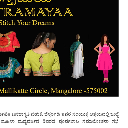
ನಾಟಕ ಜನಜಾಗೃತಿ ವೇದಿಕೆ, ಬೆಳ್ತಂಗಡಿ ಇವರ ಸಂಯುಕ್ತ ಆಶ್ರಯದಲ್ಲಿ ಜುಲೈ
ದ ಮಹಿಳಾ ಮದ್ಯವರ್ಜನ ಶಿಬಿರದ ಪೂರ್ವಭಾವಿ ಸಮಾಲೋಚನಾ ಸಭೆ