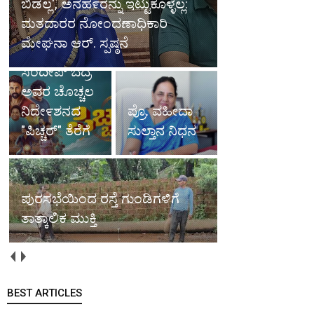
ಬಿಡಲ್ಲ', ಅನಹ೯ರನ್ನು ಇಟ್ಟುಕೊಳ್ಳಲ್ಲ:
ಮತದಾರರ ನೋಂದಣಾಧಿಕಾರಿ
ಮೇಘನಾ ಆರ್. ಸ್ಪಷ್ಠನೆ
ಸಂದೀಪ್ ಬೆದ್ರ
ಅವರ ಚೊಚ್ಚಲ
ನಿದೇ೯ಶನದ
ಪ್ರೊ. ವಹೀದಾ
"ಪಿಚ್ಚರ್" ತೆರೆಗೆ
ಸುಲ್ತಾನ ನಿಧನ
ಪುರಸಭೆಯಿಂದ ರಸ್ತೆ ಗುಂಡಿಗಳಿಗೆ
ತಾತ್ಕಾಲಿಕ ಮುಕ್ತಿ
BEST ARTICLES