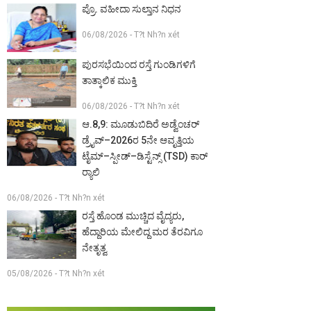
ಪ್ರೊ. ವಹೀದಾ ಸುಲ್ತಾನ ನಿಧನ
06/08/2026 - T?t Nh?n xét
ಪುರಸಭೆಯಿಂದ ರಸ್ತೆ ಗುಂಡಿಗಳಿಗೆ
ತಾತ್ಕಾಲಿಕ ಮುಕ್ತಿ
06/08/2026 - T?t Nh?n xét
ಆ.8,9: ಮೂಡುಬಿದಿರೆ ಅಡ್ವೆಂಚರ್
ಡ್ರೈವ್–2026ರ 5ನೇ ಆವೃತ್ತಿಯ
ಟೈಮ್–ಸ್ಪೀಡ್–ಡಿಸ್ಟೆನ್ಸ್ (TSD) ಕಾರ್
ರ‍್ಯಾಲಿ
06/08/2026 - T?t Nh?n xét
ರಸ್ತೆ ಹೊಂಡ ಮುಚ್ಚಿದ ವೈದ್ಯರು,
ಹೆದ್ದಾರಿಯ ಮೇಲಿದ್ದ ಮರ ತೆರವಿಗೂ
ನೇತೃತ್ವ
05/08/2026 - T?t Nh?n xét