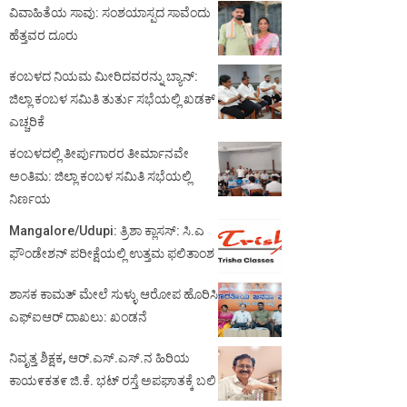
ವಿವಾಹಿತೆಯ ಸಾವು: ಸಂಶಯಾಸ್ಪದ ಸಾವೆಂದು
ಹೆತ್ತವರ ದೂರು
ಕಂಬಳದ ನಿಯಮ ಮೀರಿದವರನ್ನು ಬ್ಯಾನ್:
ಜಿಲ್ಲಾ ಕಂಬಳ ಸಮಿತಿ ತುರ್ತು ಸಭೆಯಲ್ಲಿ ಖಡಕ್
ಎಚ್ಚರಿಕೆ
ಕಂಬಳದಲ್ಲಿ ತೀರ್ಪುಗಾರರ ತೀರ್ಮಾನವೇ
ಅಂತಿಮ: ಜಿಲ್ಲಾ ಕಂಬಳ ಸಮಿತಿ ಸಭೆಯಲ್ಲಿ
ನಿರ್ಣಯ
Mangalore/Udupi: ತ್ರಿಶಾ ಕ್ಲಾಸಸ್: ಸಿ.ಎ
ಫೌಂಡೇಶನ್ ಪರೀಕ್ಷೆಯಲ್ಲಿ ಉತ್ತಮ ಫಲಿತಾಂಶ
ಶಾಸಕ ಕಾಮತ್ ಮೇಲೆ ಸುಳ್ಳು ಆರೋಪ ಹೊರಿಸಿ
ಎಫ್‌ಐಆರ್ ದಾಖಲು: ಖಂಡನೆ
ನಿವೃತ್ತ ಶಿಕ್ಷಕ, ಆರ್.ಎಸ್.ಎಸ್.ನ ಹಿರಿಯ
ಕಾಯ೯ಕತ೯ ಜಿ.ಕೆ. ಭಟ್ ರಸ್ತೆ ಅಪಘಾತಕ್ಕೆ ಬಲಿ