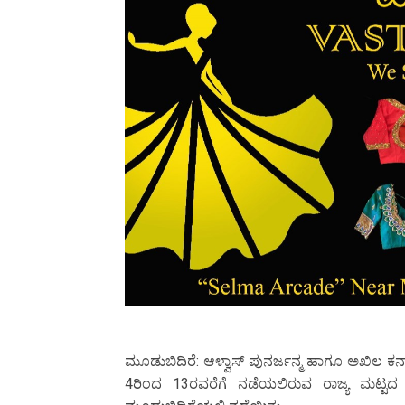
ಮೂಡುಬಿದಿರೆ: ಆಳ್ವಾಸ್ ಪುನರ್ಜನ್ಮ ಹಾಗೂ ಅಖಿಲ ಕರ್
4ರಿಂದ 13ರವರೆಗೆ ನಡೆಯಲಿರುವ ರಾಜ್ಯ ಮಟ್ಟ