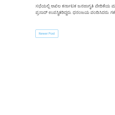
ಸಭೆಯಲ್ಲಿ ಅಖಿಲ ಕರ್ನಾಟಕ ಜನಜಾಗೃತಿ ವೇದಿಕೆಯ ಮ
ಪ್ರಸಾದ್ ಉಪಸ್ಥಿತರಿದ್ದರು. ಧನಂಜಯ ವಂದಿಸಿದರು. ಗ
Newer Post