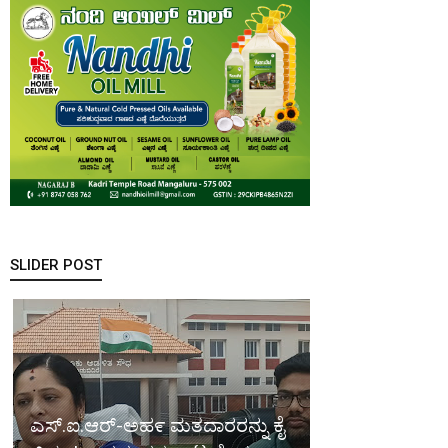
SLIDER POST
ಎಸ್.ಐ.ಆರ್-ಅಹ೯ ಮತದಾರರನ್ನು ಕೈ