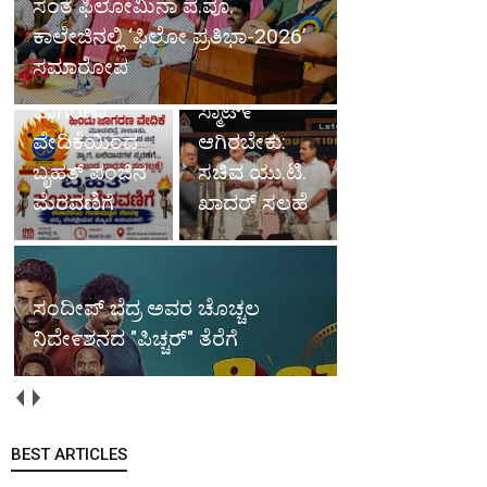
ಸಂತ ಫಿಲೋಮಿನಾ ಪ.ಪೂ.
ಆ. 9ರಂದು
ವಿದ್ಯಾಥಿ೯ಗಳು
ಕಾಲೇಜಿನಲ್ಲಿ ‘ಫಿಲೋ ಪ್ರತಿಭಾ-2026’
ಮೂಡುಬಿದಿರೆಯಲ್ಲಿ
ಸ್ಮಾರ್ಟ್ ನ
ಸಮಾರೋಪ
ಹಿಂದು
ಜತೆಗೆ ಸ್ಟ್ರೀಟ್
ಜಾಗರಣಾ
ಸ್ಮಾಟ್೯
ವೇದಿಕೆಯಿಂದ
ಆಗಿರಬೇಕು:
ಬೃಹತ್ ಪಂಜಿನ
ಸಚಿವ ಯು.ಟಿ.
ಮೆರವಣಿಗೆ
ಖಾದರ್ ಸಲಹೆ
ಸಂದೀಪ್ ಬೆದ್ರ ಅವರ ಚೊಚ್ಚಲ
ನಿದೇ೯ಶನದ "ಪಿಚ್ಚರ್" ತೆರೆಗೆ
BEST ARTICLES