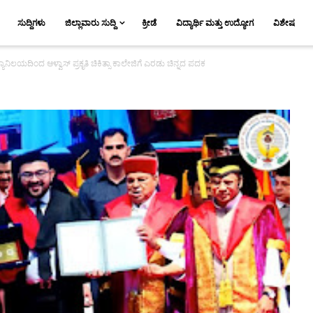
ಸುದ್ದಿಗಳು
ಜಿಲ್ಲಾವಾರು ಸುದ್ದಿ
ಕ್ರೀಡೆ
ವಿದ್ಯಾರ್ಥಿ ಮತ್ತು ಉದ್ಯೋಗ
ವಿಶೇಷ
ಯಾನಿಲಯದಿಂದ ಆಳ್ವಾಸ್ ಪ್ರಕೃತಿ ಚಿಕಿತ್ಸಾ ಕಾಲೇಜಿಗೆ ಎರಡು ಚಿನ್ನದ ಪದಕ