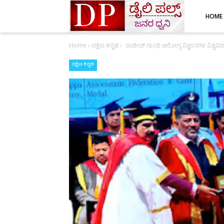
HOME
Home
›
ದಕ್ಷಿಣ ಕನ್ನಡ
›
ರಾಜೀವ್ ಗಾಂಧಿ ಆರೋಗ್ಯ ವಿಜ್ಞಾನಗಳ ವಿಶ್ವವಿದ್
ದಕ್ಷಿಣ ಕನ್ನಡ