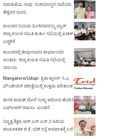
ವಿವಾಹಿತೆಯ ಸಾವು: ಸಂಶಯಾಸ್ಪದ ಸಾವೆಂದು
ಹೆತ್ತವರ ದೂರು
ಕಂಬಳದ ನಿಯಮ ಮೀರಿದವರನ್ನು ಬ್ಯಾನ್:
ಜಿಲ್ಲಾ ಕಂಬಳ ಸಮಿತಿ ತುರ್ತು ಸಭೆಯಲ್ಲಿ ಖಡಕ್
ಎಚ್ಚರಿಕೆ
ಕಂಬಳದಲ್ಲಿ ತೀರ್ಪುಗಾರರ ತೀರ್ಮಾನವೇ
ಅಂತಿಮ: ಜಿಲ್ಲಾ ಕಂಬಳ ಸಮಿತಿ ಸಭೆಯಲ್ಲಿ
ನಿರ್ಣಯ
Mangalore/Udupi: ತ್ರಿಶಾ ಕ್ಲಾಸಸ್: ಸಿ.ಎ
ಫೌಂಡೇಶನ್ ಪರೀಕ್ಷೆಯಲ್ಲಿ ಉತ್ತಮ ಫಲಿತಾಂಶ
ಶಾಸಕ ಕಾಮತ್ ಮೇಲೆ ಸುಳ್ಳು ಆರೋಪ ಹೊರಿಸಿ
ಎಫ್‌ಐಆರ್ ದಾಖಲು: ಖಂಡನೆ
ನಿವೃತ್ತ ಶಿಕ್ಷಕ, ಆರ್.ಎಸ್.ಎಸ್.ನ ಹಿರಿಯ
ಕಾಯ೯ಕತ೯ ಜಿ.ಕೆ. ಭಟ್ ರಸ್ತೆ ಅಪಘಾತಕ್ಕೆ ಬಲಿ