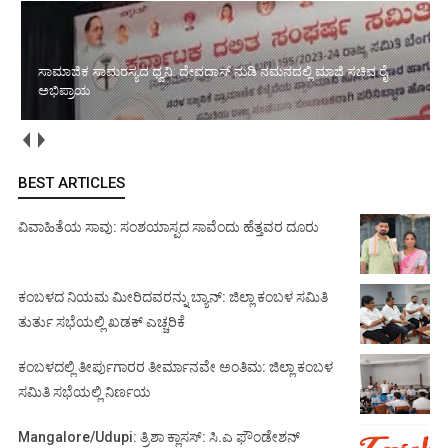
ಸಾಮಾಜಿಕ ಸಾಮರಸ್ಯದ ಧ್ವನಿ: ದೇವದಾಸ್ ನುಡಿ ನಮನದಲ್ಲಿ ಮಾಜಿ ಸಚಿವ ರೈ
ಅಭಿಪ್ರಾಯ
BEST ARTICLES
ವಿವಾಹಿತೆಯ ಸಾವು: ಸಂಶಯಾಸ್ಪದ ಸಾವೆಂದು ಹೆತ್ತವರ ದೂರು
ಕಂಬಳದ ನಿಯಮ ಮೀರಿದವರನ್ನು ಬ್ಯಾನ್: ಜಿಲ್ಲಾ ಕಂಬಳ ಸಮಿತಿ
ತುರ್ತು ಸಭೆಯಲ್ಲಿ ಖಡಕ್ ಎಚ್ಚರಿಕೆ
ಕಂಬಳದಲ್ಲಿ ತೀರ್ಪುಗಾರರ ತೀರ್ಮಾನವೇ ಅಂತಿಮ: ಜಿಲ್ಲಾ ಕಂಬಳ
ಸಮಿತಿ ಸಭೆಯಲ್ಲಿ ನಿರ್ಣಯ
Mangalore/Udupi: ತ್ರಿಶಾ ಕ್ಲಾಸಸ್: ಸಿ.ಎ ಫೌಂಡೇಶನ್