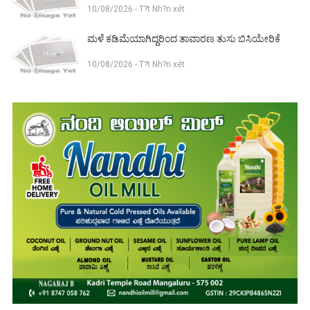
10/08/2026 - T?t Nh?n xét
ಮಳೆ ಕಡಿಮೆಯಾಗಿದ್ದರಿಂದ ತಾವಾರಣ ತುಸು ಬಿಸಿಯೇರಿಕೆ
10/08/2026 - T?t Nh?n xét