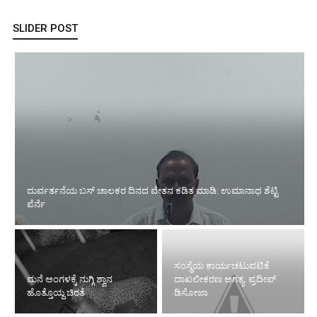
SLIDER POST
ದುರ್ವರ್ತನೆಯ ಬಸ್ ಚಾಲಕರ ದಿನದ ವೇತನ ಕಡಿತ ಮಾಡಿ: ಉಮಾನಾಥ ಶೆಟ್ಟಿ
ಪೆರ್ನೆ
ಸಂಸ್ಥೆಯ ಕಾರ್ಯಚಟುವಟಿಕೆ
ಮನೆ ಅಂಗಳಕ್ಕೆ ನುಗ್ಗಿ ಶ್ವಾನ
ದಾಖಲೀಕರಣ ಅಗತ್ಯ: ಪ್ರದೀಪ್
ಹೊತ್ತೊಯ್ದ ಚಿರತೆ
ಡಿಸೋಜಾ