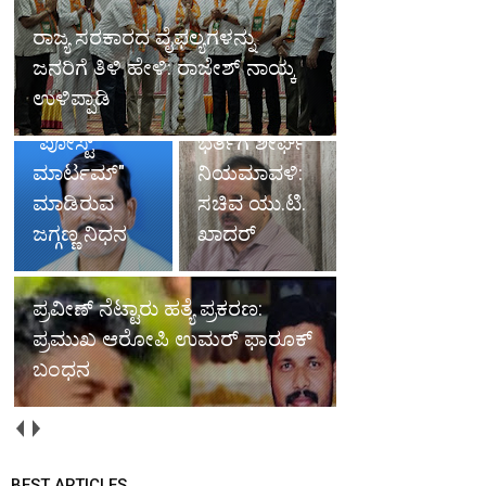
ವಿವಿಧ
ರಾಜ್ಯ ಸರಕಾರದ ವೈಫಲ್ಯಗಳನ್ನು
ಇಲಾಖೆಗಳಲ್ಲಿ
ಜನರಿಗೆ ತಿಳಿ ಹೇಳಿ: ರಾಜೇಶ್ ನಾಯ್ಕ
ಹಲವಾರು ಡೆಡ್
ಖಾಲಿ ಇರುವ
ಉಳಿಪ್ಪಾಡಿ
ಬಾಡಿಗಳನ್ನು
ಹುದ್ದೆಗಳ
"ಪೋಸ್ಟ್
ಭರ್ತಿಗೆ ಶೀರ್ಘ
ಮಾರ್ಟಮ್"
ನಿಯಮಾವಳಿ:
ಮಾಡಿರುವ
ಸಚಿವ ಯು.ಟಿ.
ಜಗ್ಗಣ್ಣ ನಿಧನ
ಖಾದರ್
ಪ್ರವೀಣ್ ನೆಟ್ಟಾರು ಹತ್ಯೆ ಪ್ರಕರಣ:
ಪ್ರಮುಖ ಆರೋಪಿ ಉಮರ್ ಫಾರೂಕ್
ಬಂಧನ
BEST ARTICLES