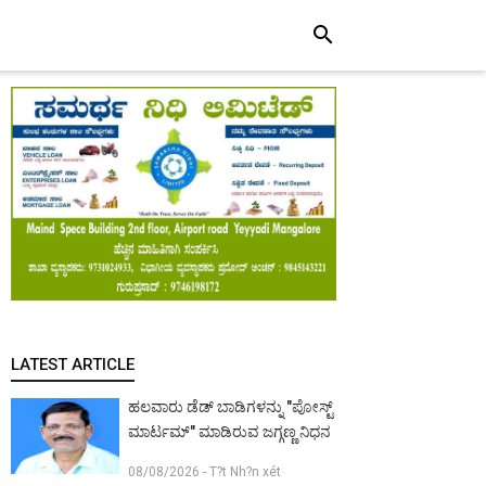
search
LATEST ARTICLE
ಹಲವಾರು ಡೆಡ್ ಬಾಡಿಗಳನ್ನು "ಪೋಸ್ಟ್
ಮಾರ್ಟಮ್" ಮಾಡಿರುವ ಜಗ್ಗಣ್ಣ ನಿಧನ
08/08/2026 - T?t Nh?n xét