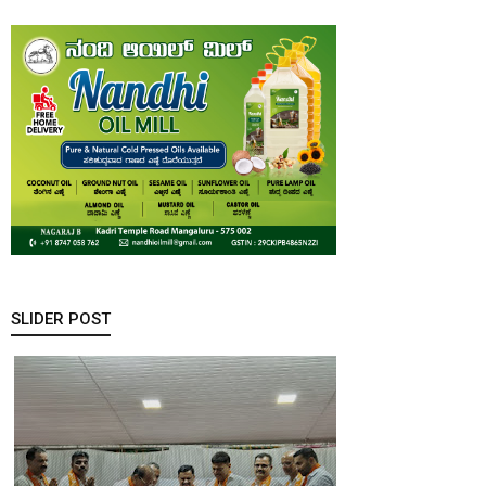
SLIDER POST
ಆರೋಗ್ಯ
ಇಲಾಖೆಯ