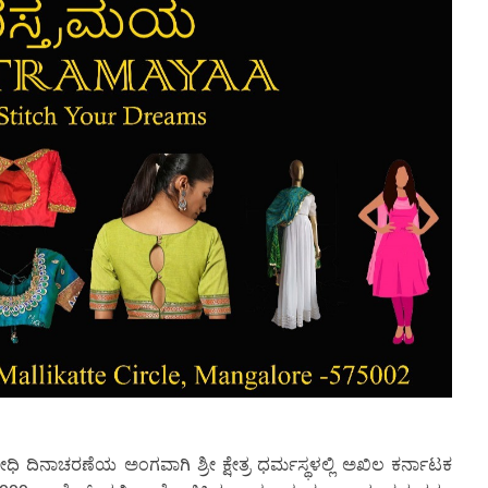
ಿ ದಿನಾಚರಣೆಯ ಅಂಗವಾಗಿ ಶ್ರೀ ಕ್ಷೇತ್ರ ಧರ್ಮಸ್ಥಳಲ್ಲಿ ಅಖಿಲ ಕರ್ನಾಟಕ