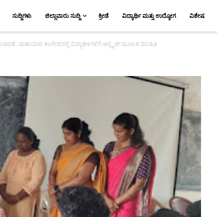
ಸುದ್ದಿಗಳು
ಜಿಲ್ಲಾವಾರು ಸುದ್ದಿ
ಕ್ರೀಡೆ
ವಿದ್ಯಾರ್ಥಿ ಮತ್ತು ಉದ್ಯೋಗ
ವಿಶೇಷ
ಾಚರಣೆ: ಮಹಾವೀರ ಕಾಲೇಜಿನಲ್ಲಿ ವಿದ್ಯಾಥಿ೯ಗಳಿಗೆ ಆನ್ಲೈನ್ ಮೂಲಕ ಮಾಹಿತಿ