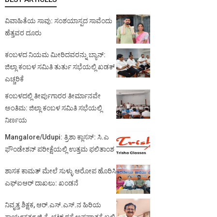
ವಿವಾಹಿತೆಯ ಸಾವು: ಸಂಶಯಾಸ್ಪದ ಸಾವೆಂದು
ಹೆತ್ತವರ ದೂರು
ಕಂಬಳದ ನಿಯಮ ಮೀರಿದವರನ್ನು ಬ್ಯಾನ್:
ಜಿಲ್ಲಾ ಕಂಬಳ ಸಮಿತಿ ತುರ್ತು ಸಭೆಯಲ್ಲಿ ಖಡಕ್
ಎಚ್ಚರಿಕೆ
ಕಂಬಳದಲ್ಲಿ ತೀರ್ಪುಗಾರರ ತೀರ್ಮಾನವೇ
ಅಂತಿಮ: ಜಿಲ್ಲಾ ಕಂಬಳ ಸಮಿತಿ ಸಭೆಯಲ್ಲಿ
ನಿರ್ಣಯ
Mangalore/Udupi: ತ್ರಿಶಾ ಕ್ಲಾಸಸ್: ಸಿ.ಎ
ಫೌಂಡೇಶನ್ ಪರೀಕ್ಷೆಯಲ್ಲಿ ಉತ್ತಮ ಫಲಿತಾಂಶ
ಶಾಸಕ ಕಾಮತ್ ಮೇಲೆ ಸುಳ್ಳು ಆರೋಪ ಹೊರಿಸಿ
ಎಫ್‌ಐಆರ್ ದಾಖಲು: ಖಂಡನೆ
ನಿವೃತ್ತ ಶಿಕ್ಷಕ, ಆರ್.ಎಸ್.ಎಸ್.ನ ಹಿರಿಯ