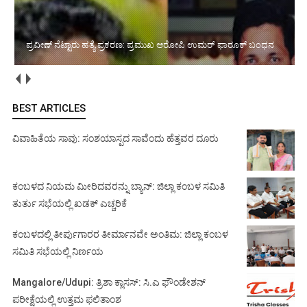
ಪ್ರವೀಣ್ ನೆಟ್ಟಾರು ಹತ್ಯೆ ಪ್ರಕರಣ: ಪ್ರಮುಖ ಆರೋಪಿ ಉಮರ್ ಫಾರೂಕ್ ಬಂಧನ
BEST ARTICLES
ವಿವಾಹಿತೆಯ ಸಾವು: ಸಂಶಯಾಸ್ಪದ ಸಾವೆಂದು ಹೆತ್ತವರ ದೂರು
ಕಂಬಳದ ನಿಯಮ ಮೀರಿದವರನ್ನು ಬ್ಯಾನ್: ಜಿಲ್ಲಾ ಕಂಬಳ ಸಮಿತಿ
ತುರ್ತು ಸಭೆಯಲ್ಲಿ ಖಡಕ್ ಎಚ್ಚರಿಕೆ
ಕಂಬಳದಲ್ಲಿ ತೀರ್ಪುಗಾರರ ತೀರ್ಮಾನವೇ ಅಂತಿಮ: ಜಿಲ್ಲಾ ಕಂಬಳ
ಸಮಿತಿ ಸಭೆಯಲ್ಲಿ ನಿರ್ಣಯ
Mangalore/Udupi: ತ್ರಿಶಾ ಕ್ಲಾಸಸ್: ಸಿ.ಎ ಫೌಂಡೇಶನ್
ಪರೀಕ್ಷೆಯಲ್ಲಿ ಉತ್ತಮ ಫಲಿತಾಂಶ