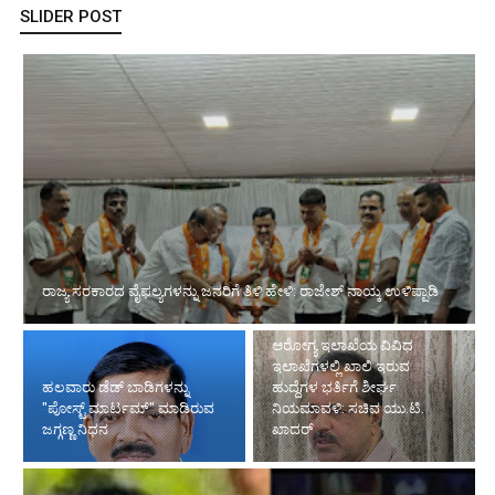
SLIDER POST
ರಾಜ್ಯ ಸರಕಾರದ ವೈಫಲ್ಯಗಳನ್ನು ಜನರಿಗೆ ತಿಳಿ ಹೇಳಿ: ರಾಜೇಶ್ ನಾಯ್ಕ ಉಳಿಪ್ಪಾಡಿ
ಆರೋಗ್ಯ ಇಲಾಖೆಯ ವಿವಿಧ
ಇಲಾಖೆಗಳಲ್ಲಿ ಖಾಲಿ ಇರುವ
ಹಲವಾರು ಡೆಡ್ ಬಾಡಿಗಳನ್ನು
ಹುದ್ದೆಗಳ ಭರ್ತಿಗೆ ಶೀರ್ಘ
"ಪೋಸ್ಟ್ ಮಾರ್ಟಮ್" ಮಾಡಿರುವ
ನಿಯಮಾವಳಿ: ಸಚಿವ ಯು.ಟಿ.
ಜಗ್ಗಣ್ಣ ನಿಧನ
ಖಾದರ್