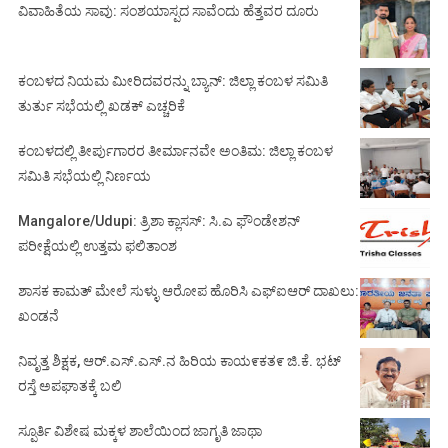
ವಿವಾಹಿತೆಯ ಸಾವು: ಸಂಶಯಾಸ್ಪದ ಸಾವೆಂದು ಹೆತ್ತವರ ದೂರು
ಕಂಬಳದ ನಿಯಮ ಮೀರಿದವರನ್ನು ಬ್ಯಾನ್: ಜಿಲ್ಲಾ ಕಂಬಳ ಸಮಿತಿ
ತುರ್ತು ಸಭೆಯಲ್ಲಿ ಖಡಕ್ ಎಚ್ಚರಿಕೆ
ಕಂಬಳದಲ್ಲಿ ತೀರ್ಪುಗಾರರ ತೀರ್ಮಾನವೇ ಅಂತಿಮ: ಜಿಲ್ಲಾ ಕಂಬಳ
ಸಮಿತಿ ಸಭೆಯಲ್ಲಿ ನಿರ್ಣಯ
Mangalore/Udupi: ತ್ರಿಶಾ ಕ್ಲಾಸಸ್: ಸಿ.ಎ ಫೌಂಡೇಶನ್
ಪರೀಕ್ಷೆಯಲ್ಲಿ ಉತ್ತಮ ಫಲಿತಾಂಶ
ಶಾಸಕ ಕಾಮತ್ ಮೇಲೆ ಸುಳ್ಳು ಆರೋಪ ಹೊರಿಸಿ ಎಫ್‌ಐಆರ್ ದಾಖಲು:
ಖಂಡನೆ
ನಿವೃತ್ತ ಶಿಕ್ಷಕ, ಆರ್.ಎಸ್.ಎಸ್.ನ ಹಿರಿಯ ಕಾಯ೯ಕತ೯ ಜಿ.ಕೆ. ಭಟ್
ರಸ್ತೆ ಅಪಘಾತಕ್ಕೆ ಬಲಿ
ಸ್ಪೂರ್ತಿ ವಿಶೇಷ ಮಕ್ಕಳ ಶಾಲೆಯಿಂದ ಜಾಗೃತಿ ಜಾಥಾ