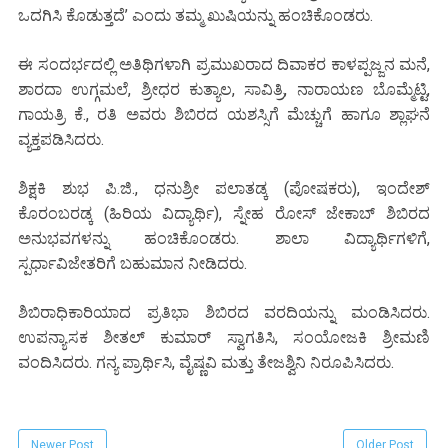
ಒದಗಿಸಿ ಕೊಡುತ್ತದೆ’ ಎಂದು ತಮ್ಮ ಖುಷಿಯನ್ನು ಹಂಚಿಕೊಂಡರು.
ಈ ಸಂದರ್ಭದಲ್ಲಿ ಅತಿಥಿಗಳಾಗಿ ಪ್ರಮುಖರಾದ ದಿವಾಕರ ಕಾಳಪ್ಪಜ್ಜನ ಮನೆ,
ಶಾರದಾ ಉಗ್ಗಮಲೆ, ಶ್ರೀಧರ ಕುತ್ಯಾಲ, ಸಾವಿತ್ರಿ, ನಾರಾಯಣ ಬೊಮ್ಮೆಟ್ಟಿ,
ಗಾಯತ್ರಿ ಕೆ., ರತಿ ಅವರು ಶಿಬಿರದ ಯಶಸ್ಸಿಗೆ ಮೆಚ್ಚುಗೆ ಹಾಗೂ ಶ್ಲಾಘನೆ
ವ್ಯಕ್ತಪಡಿಸಿದರು.
ಶಿಕ್ಷಕಿ ಶುಭ ಪಿ.ಜಿ., ಧನುಶ್ರೀ ಪಲಾತಡ್ಕ (ಪೋಷಕರು), ಇಂದೇಶ್
ಕೊರಂಬರಡ್ಕ (ಹಿರಿಯ ವಿದ್ಯಾರ್ಥಿ), ಸ್ನೇಹ ರೋಸ್ ಜೇಕಾಬ್ ಶಿಬಿರದ
ಅನುಭವಗಳನ್ನು ಹಂಚಿಕೊಂಡರು. ಶಾಲಾ ವಿದ್ಯಾರ್ಥಿಗಳಿಗೆ,
ಸ್ಪರ್ಧಾವಿಜೇತರಿಗೆ ಬಹುಮಾನ ನೀಡಿದರು.
ಶಿಬಿರಾಧಿಕಾರಿಯಾದ ಪ್ರತಿಭಾ ಶಿಬಿರದ ವರದಿಯನ್ನು ಮಂಡಿಸಿದರು.
ಉಪನ್ಯಾಸಕ ಶೀತಲ್ ಕುಮಾರ್ ಸ್ವಾಗತಿಸಿ, ಸಂಯೋಜಕಿ ಶ್ರೀಮಣಿ
ವಂದಿಸಿದರು. ಗನ್ಯ ಪ್ರಾರ್ಥಿಸಿ, ವೈಷ್ಣವಿ ಮತ್ತು ತೇಜಶ್ವಿನಿ ನಿರೂಪಿಸಿದರು.
Newer Post
Older Post