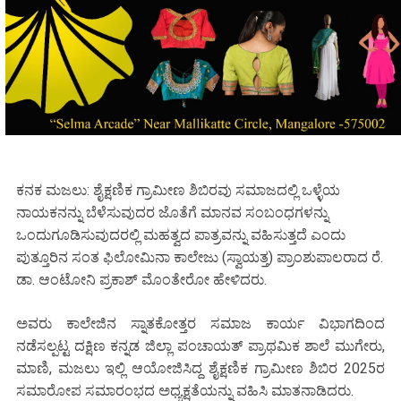
ಕನಕ ಮಜಲು: ಶೈಕ್ಷಣಿಕ ಗ್ರಾಮೀಣ ಶಿಬಿರವು ಸಮಾಜದಲ್ಲಿ ಒಳ್ಳೆಯ
ನಾಯಕನನ್ನು ಬೆಳೆಸುವುದರ ಜೊತೆಗೆ ಮಾನವ ಸಂಬಂಧಗಳನ್ನು
ಒಂದುಗೂಡಿಸುವುದರಲ್ಲಿ ಮಹತ್ವದ ಪಾತ್ರವನ್ನು ವಹಿಸುತ್ತದೆ ಎಂದು
ಪುತ್ತೂರಿನ ಸಂತ ಫಿಲೋಮಿನಾ ಕಾಲೇಜು (ಸ್ವಾಯತ್ತ) ಪ್ರಾಂಶುಪಾಲರಾದ ರೆ.
ಡಾ. ಆಂಟೋನಿ ಪ್ರಕಾಶ್ ಮೊಂತೇರೋ ಹೇಳಿದರು.
ಅವರು ಕಾಲೇಜಿನ ಸ್ನಾತಕೋತ್ತರ ಸಮಾಜ ಕಾರ್ಯ ವಿಭಾಗದಿಂದ
ನಡೆಸಲ್ಪಟ್ಟ ದಕ್ಷಿಣ ಕನ್ನಡ ಜಿಲ್ಲಾ ಪಂಚಾಯತ್ ಪ್ರಾಥಮಿಕ ಶಾಲೆ ಮುಗೇರು,
ಮಾಣಿ, ಮಜಲು ಇಲ್ಲಿ ಆಯೋಜಿಸಿದ್ದ ಶೈಕ್ಷಣಿಕ ಗ್ರಾಮೀಣ ಶಿಬಿರ 2025ರ
ಸಮಾರೋಪ ಸಮಾರಂಭದ ಅಧ್ಯಕ್ಷತೆಯನ್ನು ವಹಿಸಿ ಮಾತನಾಡಿದರು.