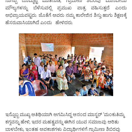
ನಾಗಪ್ಪ ಬೊಮ್ಮೆಟ್ಟಿ ಮಾತನಾಡಿ, ಗ್ರಾಮೀಣ ಶಿಬಿರವು ಮಾನವೀಯ
ಮೌಲ್ಯಗಳನ್ನು ಬೆಳೆಸುವಲ್ಲಿ ಪ್ರಮುಖ ಪಾತ್ರ ವಹಿಸುತ್ತದೆ ಎಂದು
ಅಭಿಪ್ರಾಯಪಟ್ಟರು. ಜೊತೆಗೆ ಅವರು ನಮ್ಮ ಕಾಲೇಜಿನ ಶಿಸ್ತು ಹಾಗು ಶಿಕ್ಷಣಕ್ಕೆ
ಹೆಸರುವಾಸಿಯಾಗಿದೆ ಎಂದು ಹೇಳಿದರು.
ಇನ್ನೊಬ್ಬ ಮುಖ್ಯ ಅತಿಥಿಯಾಗಿ ಆಗಮಿಸಿದ್ದ ಆನಂದ ಮಾಸ್ಟರ್ ‘ಮಂಕುತಿಮ್ಮ
ಕಗ್ಗವನ್ನು ಹೇಳಿ, ಇದರ ಮಹತ್ವವನ್ನು ಈಗಿನ ಯುವ ಸಮಾಜವು ಅರಿತು
ಬಾಳಬೇಕು, ಇಂತಹ ಅವಕಾಶಗಳು ವಿದ್ಯಾರ್ಥಿಗಳಿಗೆ ಗ್ರಾಮೀಣ ಶಿಬಿರವು