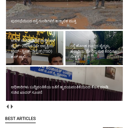
ಪುರಸಭೆಯಿಂದ ರಸ್ತೆ ಗುಂಡಿಗಳಿಗೆ ತಾತ್ಕಾಲಿಕ ಮುಕ್ತಿ
ಆ.8,9: ಮೂಡುಬಿದಿರೆ ಅಡ್ವೆಂಚರ್
ಡ್ರೈವ್–2026ರ 5ನೇ ಆವೃತ್ತಿಯ
ರಸ್ತೆ ಹೊಂಡ ಮುಚ್ಚಿದ ವೈದ್ಯರು,
ಟೈಮ್–ಸ್ಪೀಡ್–ಡಿಸ್ಟೆನ್ಸ್ (TSD)
ಹೆದ್ದಾರಿಯ ಮೇಲಿದ್ದ ಮರ ತೆರವಿಗೂ
ಕಾರ್ ರ‍್ಯಾಲಿ
ನೇತೃತ್ವ
ಅಧಿಕಾರಿಗಳು ಬುದ್ದಿವಂತಿಕೆಯ ಜತೆಗೆ ಹೃದಯವಂತಿಕೆಯಿಂದ ಕೆಲಸ ಮಾಡಿ:
ಸಚಿವ ಖಾದರ್ ಸೂಚನೆ
BEST ARTICLES