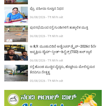
ಪ್ರೊ. ವಹೀದಾ ಸುಲ್ತಾನ ನಿಧನ
06/08/2026 - T?t Nh?n xét
ಪುರಸಭೆಯಿಂದ ರಸ್ತೆ ಗುಂಡಿಗಳಿಗೆ ತಾತ್ಕಾಲಿಕ ಮುಕ್ತಿ
06/08/2026 - T?t Nh?n xét
ಆ.8,9: ಮೂಡುಬಿದಿರೆ ಅಡ್ವೆಂಚರ್ ಡ್ರೈವ್–2026ರ 5ನೇ
ಆವೃತ್ತಿಯ ಟೈಮ್–ಸ್ಪೀಡ್–ಡಿಸ್ಟೆನ್ಸ್ (TSD) ಕಾರ್ ರ‍್ಯಾಲಿ
06/08/2026 - T?t Nh?n xét
ರಸ್ತೆ ಹೊಂಡ ಮುಚ್ಚಿದ ವೈದ್ಯರು, ಹೆದ್ದಾರಿಯ ಮೇಲಿದ್ದ ಮರ
ತೆರವಿಗೂ ನೇತೃತ್ವ
05/08/2026 - T?t Nh?n xét