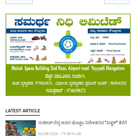
LATEST ARTICLE
ಸಂದೀಪ್ ಬೆದ್ರ ಅವರ ಚೊಚ್ಚಲ ನಿದೇ೯ಶನದ "ಪಿಚ್ಚರ್" ತೆರೆಗೆ
06/08/2026 - T?t Nh?n xét