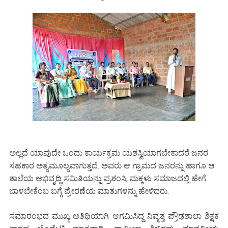
ಅಲ್ಲದೆ ಯಾವುದೇ ಒಂದು ಕಾರ್ಯಕ್ರಮ ಯಶಸ್ವಿಯಾಗಬೇಕಾದರೆ ಜನರ
ಸಹಕಾರ ಅತ್ಯಮೂಲ್ಯವಾಗುತ್ತದೆ. ಅವರು ಆ ಗ್ರಾಮದ ಜನರನ್ನು ಹಾಗೂ ಆ
ಶಾಲೆಯ ಅಭಿವೃದ್ಧಿ ಸಮಿತಿಯನ್ನು ಪ್ರಶಂಸಿ, ಮಕ್ಕಳು ಸಮಾಜದಲ್ಲಿ ಹೇಗೆ
ಬಾಳಬೇಕೆಂಬ ಬಗ್ಗೆ ಪ್ರೇರಣೆಯ ಮಾತುಗಳನ್ನು ಹೇಳಿದರು.
ಸಮಾರಂಭದ ಮುಖ್ಯ ಅತಿಥಿಯಾಗಿ ಆಗಮಿಸಿದ್ದ ನಿವೃತ್ತ ಪ್ರೌಢಶಾಲಾ ಶಿಕ್ಷಕ