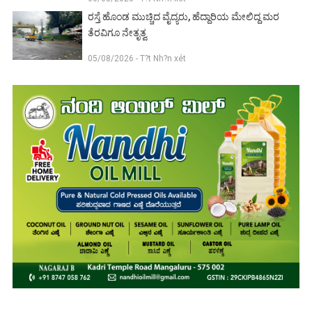
ರಸ್ತೆ ಹೊಂಡ ಮುಚ್ಚಿದ ವೈದ್ಯರು, ಹೆದ್ದಾರಿಯ ಮೇಲಿದ್ದ ಮರ
ತೆರವಿಗೂ ನೇತೃತ್ವ
05/08/2026 - T?t Nh?n xét