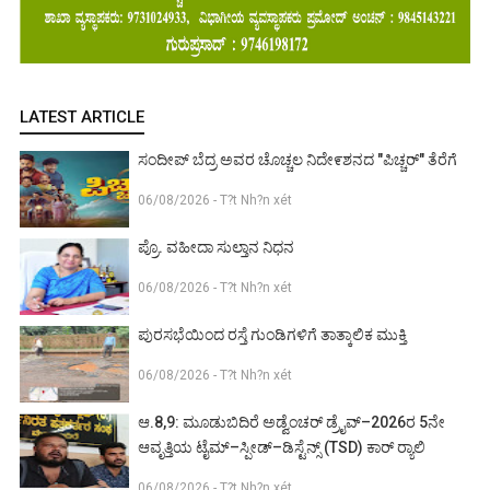
LATEST ARTICLE
ಸಂದೀಪ್ ಬೆದ್ರ ಅವರ ಚೊಚ್ಚಲ ನಿದೇ೯ಶನದ "ಪಿಚ್ಚರ್" ತೆರೆಗೆ
06/08/2026 - T?t Nh?n xét
ಪ್ರೊ. ವಹೀದಾ ಸುಲ್ತಾನ ನಿಧನ
06/08/2026 - T?t Nh?n xét
ಪುರಸಭೆಯಿಂದ ರಸ್ತೆ ಗುಂಡಿಗಳಿಗೆ ತಾತ್ಕಾಲಿಕ ಮುಕ್ತಿ
06/08/2026 - T?t Nh?n xét
ಆ.8,9: ಮೂಡುಬಿದಿರೆ ಅಡ್ವೆಂಚರ್ ಡ್ರೈವ್–2026ರ 5ನೇ
ಆವೃತ್ತಿಯ ಟೈಮ್–ಸ್ಪೀಡ್–ಡಿಸ್ಟೆನ್ಸ್ (TSD) ಕಾರ್ ರ‍್ಯಾಲಿ
06/08/2026 - T?t Nh?n xét