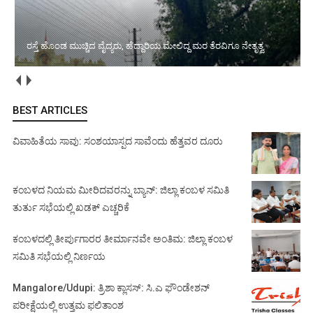
ರಸ್ತೆ ಹೊಂಡ ಮುಚ್ಚಿದ ವೈದ್ಯರು, ಹೆದ್ದಾರಿಯ ಮೇಲಿದ್ದ ಮರ ತೆರವಿಗೂ ನೇತೃತ್ವ
BEST ARTICLES
ವಿವಾಹಿತೆಯ ಸಾವು: ಸಂಶಯಾಸ್ಪದ ಸಾವೆಂದು ಹೆತ್ತವರ ದೂರು
ಕಂಬಳದ ನಿಯಮ ಮೀರಿದವರನ್ನು ಬ್ಯಾನ್: ಜಿಲ್ಲಾ ಕಂಬಳ ಸಮಿತಿ
ತುರ್ತು ಸಭೆಯಲ್ಲಿ ಖಡಕ್ ಎಚ್ಚರಿಕೆ
ಕಂಬಳದಲ್ಲಿ ತೀರ್ಪುಗಾರರ ತೀರ್ಮಾನವೇ ಅಂತಿಮ: ಜಿಲ್ಲಾ ಕಂಬಳ
ಸಮಿತಿ ಸಭೆಯಲ್ಲಿ ನಿರ್ಣಯ
Mangalore/Udupi: ತ್ರಿಶಾ ಕ್ಲಾಸಸ್: ಸಿ.ಎ ಫೌಂಡೇಶನ್
ಪರೀಕ್ಷೆಯಲ್ಲಿ ಉತ್ತಮ ಫಲಿತಾಂಶ