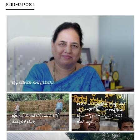
SLIDER POST
ಪ್ರೊ. ವಹೀದಾ ಸುಲ್ತಾನ ನಿಧನ
ಆ.8,9: ಮೂಡುಬಿದಿರೆ ಅಡ್ವೆಂಚರ್
ಡ್ರೈವ್–2026ರ 5ನೇ ಆವೃತ್ತಿಯ
ಪುರಸಭೆಯಿಂದ ರಸ್ತೆ ಗುಂಡಿಗಳಿಗೆ
ಟೈಮ್–ಸ್ಪೀಡ್–ಡಿಸ್ಟೆನ್ಸ್ (TSD)
ತಾತ್ಕಾಲಿಕ ಮುಕ್ತಿ
ಕಾರ್ ರ‍್ಯಾಲಿ