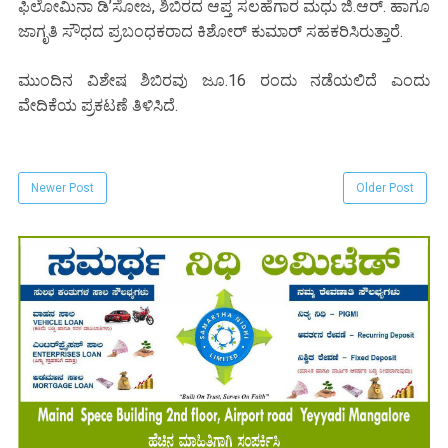
ಫಿಲೋಮಿನಾ ಡಿ’ಸೋಜ, ಶಿಬಿರದ ಆಪ್ತ ಸಲಹೆಗಾರ ಮಧು ಜಿ.ಆರ್. ಹಾಗೂ
ಜಾಗೃತಿ ಸೌಧದ ಪ್ರಬಂಧಕರಾದ ಕಿಶೋರ್ ಕುಮಾರ್ ಸಹಕರಿಸಿರುತ್ತಾರೆ.
ಮುಂದಿನ ವಿಶೇಷ ಶಿಬಿರವು ಜೂ.16 ರಂದು ನಡೆಯಲಿದೆ ಎಂದು
ವೇದಿಕೆಯ ಪ್ರಕಟಣೆ ತಿಳಿಸಿದೆ.
Newer Post
Older Post