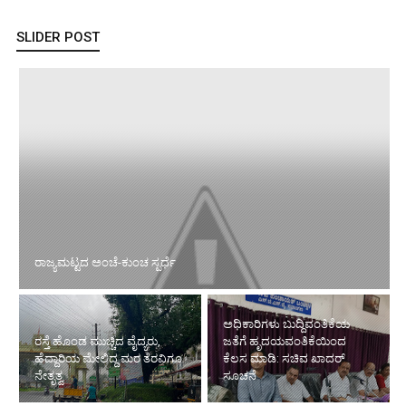
SLIDER POST
ರಾಜ್ಯಮಟ್ಟದ ಅಂಚೆ-ಕುಂಚ ಸ್ಪರ್ಧೆ
ಅಧಿಕಾರಿಗಳು ಬುದ್ದಿವಂತಿಕೆಯ
ರಸ್ತೆ ಹೊಂಡ ಮುಚ್ಚಿದ ವೈದ್ಯರು,
ಜತೆಗೆ ಹೃದಯವಂತಿಕೆಯಿಂದ
ಹೆದ್ದಾರಿಯ ಮೇಲಿದ್ದ ಮರ ತೆರವಿಗೂ
ಕೆಲಸ ಮಾಡಿ: ಸಚಿವ ಖಾದರ್
ನೇತೃತ್ವ
ಸೂಚನೆ