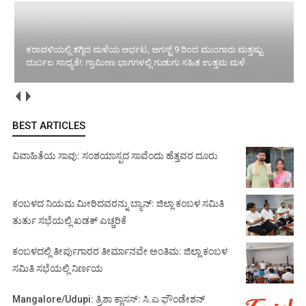
ಕರಾವಳಿಯಲ್ಲಿ ತಗ್ಗಿದ ಮಳೆಯ ಆರ್ಭಟ, ಆಗಸ್ಟ್ 9 ರಿಂದ ಮುಂಗಾರು ಮತ್ತಷ್ಟು
ದುರ್ಬಲ ಸಾಧ್ಯತೆ!: ಗ್ರಾಮೀಣ ಭಾಗಗಳಲ್ಲಿ ಗುಡುಗು ಸಹಿತ ಉತ್ತಮ ಮಳೆ
BEST ARTICLES
ವಿವಾಹಿತೆಯ ಸಾವು: ಸಂಶಯಾಸ್ಪದ ಸಾವೆಂದು ಹೆತ್ತವರ ದೂರು
ಕಂಬಳದ ನಿಯಮ ಮೀರಿದವರನ್ನು ಬ್ಯಾನ್: ಜಿಲ್ಲಾ ಕಂಬಳ ಸಮಿತಿ
ತುರ್ತು ಸಭೆಯಲ್ಲಿ ಖಡಕ್ ಎಚ್ಚರಿಕೆ
ಕಂಬಳದಲ್ಲಿ ತೀರ್ಪುಗಾರರ ತೀರ್ಮಾನವೇ ಅಂತಿಮ: ಜಿಲ್ಲಾ ಕಂಬಳ
ಸಮಿತಿ ಸಭೆಯಲ್ಲಿ ನಿರ್ಣಯ
Mangalore/Udupi: ತ್ರಿಶಾ ಕ್ಲಾಸಸ್: ಸಿ.ಎ ಫೌಂಡೇಶನ್