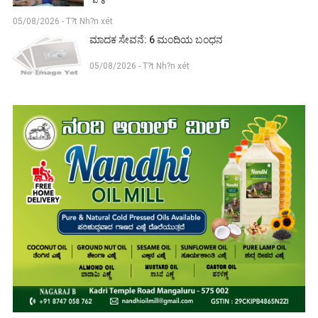
05/08/2026 - T?t Nh?n xét
ಮಾದಕ ಸೇವನೆ: 6 ಮಂದಿಯ ಬಂಧನ
05/08/2026 - T?t Nh?n xét