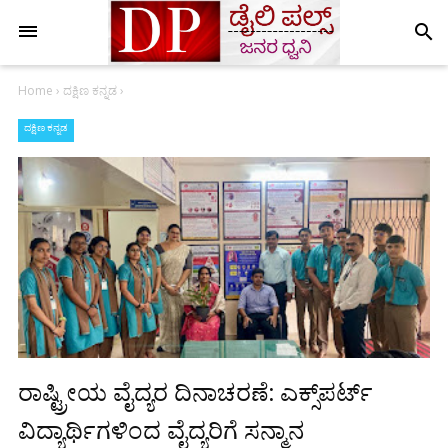
search
Home
›
ದಕ್ಷಿಣ ಕನ್ನಡ
›
ದಕ್ಷಿಣ ಕನ್ನಡ
ರಾಷ್ಟ್ರೀಯ ವೈದ್ಯರ ದಿನಾಚರಣೆ: ಎಕ್ಸ್‌ಪರ್ಟ್
ವಿದ್ಯಾರ್ಥಿಗಳಿಂದ ವೈದ್ಯರಿಗೆ ಸನ್ಮಾನ