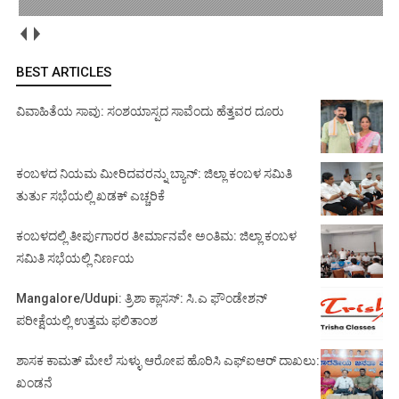
BEST ARTICLES
ವಿವಾಹಿತೆಯ ಸಾವು: ಸಂಶಯಾಸ್ಪದ ಸಾವೆಂದು ಹೆತ್ತವರ ದೂರು
ಕಂಬಳದ ನಿಯಮ ಮೀರಿದವರನ್ನು ಬ್ಯಾನ್: ಜಿಲ್ಲಾ ಕಂಬಳ ಸಮಿತಿ
ತುರ್ತು ಸಭೆಯಲ್ಲಿ ಖಡಕ್ ಎಚ್ಚರಿಕೆ
ಕಂಬಳದಲ್ಲಿ ತೀರ್ಪುಗಾರರ ತೀರ್ಮಾನವೇ ಅಂತಿಮ: ಜಿಲ್ಲಾ ಕಂಬಳ
ಸಮಿತಿ ಸಭೆಯಲ್ಲಿ ನಿರ್ಣಯ
Mangalore/Udupi: ತ್ರಿಶಾ ಕ್ಲಾಸಸ್: ಸಿ.ಎ ಫೌಂಡೇಶನ್
ಪರೀಕ್ಷೆಯಲ್ಲಿ ಉತ್ತಮ ಫಲಿತಾಂಶ
ಶಾಸಕ ಕಾಮತ್ ಮೇಲೆ ಸುಳ್ಳು ಆರೋಪ ಹೊರಿಸಿ ಎಫ್‌ಐಆರ್ ದಾಖಲು:
ಖಂಡನೆ