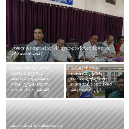
ಅಧಿಕಾರಿಗಳು ಬುದ್ದಿವಂತಿಕೆಯ ಜತೆಗೆ ಹೃದಯವಂತಿಕೆಯಿಂದ ಕೆಲಸ ಮಾಡಿ:
ಸಚಿವ ಖಾದರ್ ಸೂಚನೆ
ಕರಾವಳಿಯಲ್ಲಿ ತಗ್ಗಿದ ಮಳೆಯ
ಎಸ್.ಐ.ಆರ್-ಅಹ೯
ಆರ್ಭಟ, ಆಗಸ್ಟ್ 9 ರಿಂದ
ಮತದಾರರನ್ನು ಕೈ ಬಿಡಲ್ಲ',
ಮುಂಗಾರು ಮತ್ತಷ್ಟು ದುರ್ಬಲ
ಅನಹ೯ರನ್ನು ಇಟ್ಟುಕೊಳ್ಳಲ್ಲ:
ಸಾಧ್ಯತೆ!: ಗ್ರಾಮೀಣ ಭಾಗಗಳಲ್ಲಿ
ಮತದಾರರ ನೋಂದಣಾಧಿಕಾರಿ
ಗುಡುಗು ಸಹಿತ ಉತ್ತಮ ಮಳೆ
ಮೇಘನಾ ಆರ್. ಸ್ಪಷ್ಠನೆ
ಮಾದಕ ಸೇವನೆ: 6 ಮಂದಿಯ ಬಂಧನ