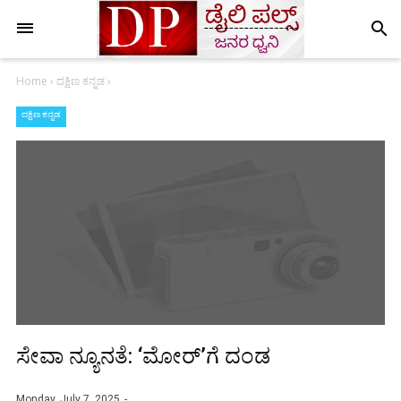
search
Home
›
ದಕ್ಷಿಣ ಕನ್ನಡ
›
ದಕ್ಷಿಣ ಕನ್ನಡ
ಸೇವಾ ನ್ಯೂನತೆ: ‘ಮೋರ್’ಗೆ ದಂಡ
Monday, July 7, 2025