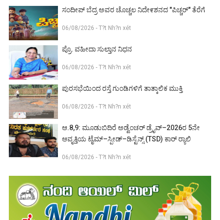
ಸಂದೀಪ್ ಬೆದ್ರ ಅವರ ಚೊಚ್ಚಲ ನಿದೇ೯ಶನದ "ಪಿಚ್ಚರ್" ತೆರೆಗೆ
06/08/2026 - T?t Nh?n xét
ಪ್ರೊ. ವಹೀದಾ ಸುಲ್ತಾನ ನಿಧನ
06/08/2026 - T?t Nh?n xét
ಪುರಸಭೆಯಿಂದ ರಸ್ತೆ ಗುಂಡಿಗಳಿಗೆ ತಾತ್ಕಾಲಿಕ ಮುಕ್ತಿ
06/08/2026 - T?t Nh?n xét
ಆ.8,9: ಮೂಡುಬಿದಿರೆ ಅಡ್ವೆಂಚರ್ ಡ್ರೈವ್–2026ರ 5ನೇ
ಆವೃತ್ತಿಯ ಟೈಮ್–ಸ್ಪೀಡ್–ಡಿಸ್ಟೆನ್ಸ್ (TSD) ಕಾರ್ ರ‍್ಯಾಲಿ
06/08/2026 - T?t Nh?n xét