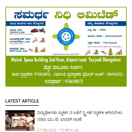
LATEST ARTICLE
ವಿದ್ಯಾಥಿ೯ಗಳು ಸ್ಮಾರ್ಟ್ ನ ಜತೆಗೆ ಸ್ಟ್ರೀಟ್ ಸ್ಮಾಟ್೯ ಆಗಿರಬೇಕು:
ಸಚಿವ ಯು.ಟಿ. ಖಾದರ್ ಸಲಹೆ
07/08/2026 - T?t Nh?n xét