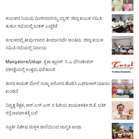
ಕಂಬಳದ ನಿಯಮ ಮೀರಿದವರನ್ನು ಬ್ಯಾನ್: ಜಿಲ್ಲಾ ಕಂಬಳ ಸಮಿತಿ
ತುರ್ತು ಸಭೆಯಲ್ಲಿ ಖಡಕ್ ಎಚ್ಚರಿಕೆ
ಕಂಬಳದಲ್ಲಿ ತೀರ್ಪುಗಾರರ ತೀರ್ಮಾನವೇ ಅಂತಿಮ: ಜಿಲ್ಲಾ ಕಂಬಳ
ಸಮಿತಿ ಸಭೆಯಲ್ಲಿ ನಿರ್ಣಯ
Mangalore/Udupi: ತ್ರಿಶಾ ಕ್ಲಾಸಸ್: ಸಿ.ಎ ಫೌಂಡೇಶನ್
ಪರೀಕ್ಷೆಯಲ್ಲಿ ಉತ್ತಮ ಫಲಿತಾಂಶ
ಶಾಸಕ ಕಾಮತ್ ಮೇಲೆ ಸುಳ್ಳು ಆರೋಪ ಹೊರಿಸಿ ಎಫ್‌ಐಆರ್ ದಾಖಲು:
ಖಂಡನೆ
ನಿವೃತ್ತ ಶಿಕ್ಷಕ, ಆರ್.ಎಸ್.ಎಸ್.ನ ಹಿರಿಯ ಕಾಯ೯ಕತ೯ ಜಿ.ಕೆ. ಭಟ್
ರಸ್ತೆ ಅಪಘಾತಕ್ಕೆ ಬಲಿ
ಸ್ಪೂರ್ತಿ ವಿಶೇಷ ಮಕ್ಕಳ ಶಾಲೆಯಿಂದ ಜಾಗೃತಿ ಜಾಥಾ