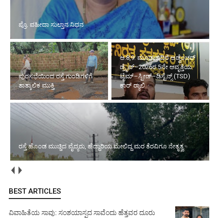
ಪ್ರೊ. ವಹೀದಾ ಸುಲ್ತಾನ ನಿಧನ
ಆ.8,9: ಮೂಡುಬಿದಿರೆ ಅಡ್ವೆಂಚರ್
ಡ್ರೈವ್–2026ರ 5ನೇ ಆವೃತ್ತಿಯ
ಪುರಸಭೆಯಿಂದ ರಸ್ತೆ ಗುಂಡಿಗಳಿಗೆ
ಟೈಮ್–ಸ್ಪೀಡ್–ಡಿಸ್ಟೆನ್ಸ್ (TSD)
ತಾತ್ಕಾಲಿಕ ಮುಕ್ತಿ
ಕಾರ್ ರ‍್ಯಾಲಿ
ರಸ್ತೆ ಹೊಂಡ ಮುಚ್ಚಿದ ವೈದ್ಯರು, ಹೆದ್ದಾರಿಯ ಮೇಲಿದ್ದ ಮರ ತೆರವಿಗೂ ನೇತೃತ್ವ
BEST ARTICLES
ವಿವಾಹಿತೆಯ ಸಾವು: ಸಂಶಯಾಸ್ಪದ ಸಾವೆಂದು ಹೆತ್ತವರ ದೂರು