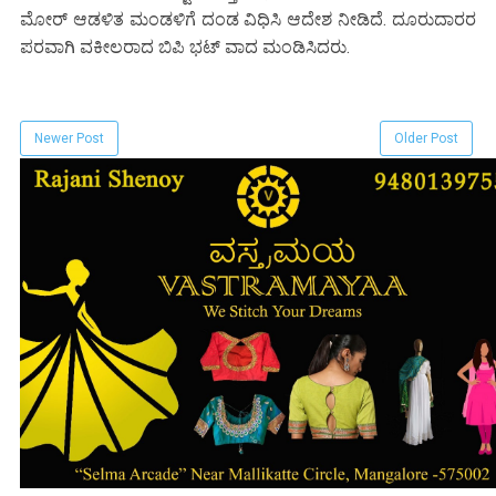
ಮೋರ್ ಆಡಳಿತ ಮಂಡಳಿಗೆ ದಂಡ ವಿಧಿಸಿ ಆದೇಶ ನೀಡಿದೆ. ದೂರುದಾರರ
ಪರವಾಗಿ ವಕೀಲರಾದ ಬಿಪಿ ಭಟ್ ವಾದ ಮಂಡಿಸಿದರು.
Newer Post
Older Post