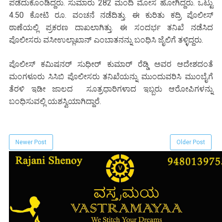
ಪಡೆದುಕೊಂಡಿದ್ದರು. ಸುಮಾರು 282 ಮಂದಿ ಮೋಸ ಹೋಗಿದ್ದರು. ಒಟ್ಟು
4.50 ಕೋಟಿ ರೂ. ವಂಚನೆ ನಡೆದಿತ್ತು. ಈ ಕುರಿತು ಕದ್ರಿ ಪೊಲೀಸ್
ಠಾಣೆಯಲ್ಲಿ ಪ್ರಕರಣ ದಾಖಲಾಗಿತ್ತು. ಈ ಸಂದರ್ಭ ತನಿಖೆ ನಡೆಸಿದ
ಪೊಲೀಸರು ವಸೀಉಲ್ಲಾಖಾನ್ ಎಂಬಾತನನ್ನು ಬಂಧಿಸಿ ಜೈಲಿಗೆ ತಳ್ಳಿದ್ದರು.
ಪೊಲೀಸ್ ಕಮಿಷನರ್ ಸುಧೀರ್ ಕುಮಾರ್ ರೆಡ್ಡಿ ಅವರ ಆದೇಶದಂತೆ
ಮಂಗಳೂರು ಸಿಸಿಬಿ ಪೊಲೀಸರು ತನಿಖೆಯನ್ನು ಮುಂದುವರಿಸಿ ಮುಂಬೈಗೆ
ತೆರಳಿ ಇಡೀ ಜಾಲದ ಸೂತ್ರಧಾರಿಗಳಾದ ಇಬ್ಬರು ಆರೋಪಿಗಳನ್ನು
ಬಂಧಿಸುವಲ್ಲಿ ಯಶಸ್ವಿಯಾಗಿದ್ದಾರೆ.
Newer Post
Older Post