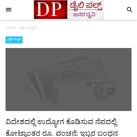
search
Home
›
ದಕ್ಷಿಣ ಕನ್ನಡ
›
ದಕ್ಷಿಣ ಕನ್ನಡ
ವಿದೇಶದಲ್ಲಿ ಉದ್ಯೋಗ ಕೊಡಿಸುವ ನೆಪದಲ್ಲಿ
ಕೋಟ್ಯಾಂತರ ರೂ. ವಂಚನೆ: ಇಬ್ಬರ ಬಂಧನ