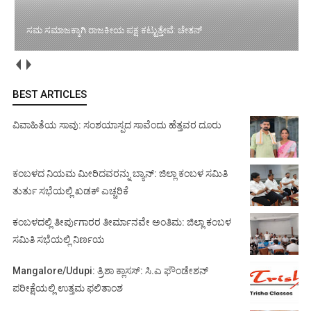
ಸಮ ಸಮಾಜಕ್ಕಾಗಿ ರಾಜಕೀಯ ಪಕ್ಷ ಕಟ್ಟುತ್ತೇವೆ: ಚೇತನ್
BEST ARTICLES
ವಿವಾಹಿತೆಯ ಸಾವು: ಸಂಶಯಾಸ್ಪದ ಸಾವೆಂದು ಹೆತ್ತವರ ದೂರು
ಕಂಬಳದ ನಿಯಮ ಮೀರಿದವರನ್ನು ಬ್ಯಾನ್: ಜಿಲ್ಲಾ ಕಂಬಳ ಸಮಿತಿ
ತುರ್ತು ಸಭೆಯಲ್ಲಿ ಖಡಕ್ ಎಚ್ಚರಿಕೆ
ಕಂಬಳದಲ್ಲಿ ತೀರ್ಪುಗಾರರ ತೀರ್ಮಾನವೇ ಅಂತಿಮ: ಜಿಲ್ಲಾ ಕಂಬಳ
ಸಮಿತಿ ಸಭೆಯಲ್ಲಿ ನಿರ್ಣಯ
Mangalore/Udupi: ತ್ರಿಶಾ ಕ್ಲಾಸಸ್: ಸಿ.ಎ ಫೌಂಡೇಶನ್
ಪರೀಕ್ಷೆಯಲ್ಲಿ ಉತ್ತಮ ಫಲಿತಾಂಶ