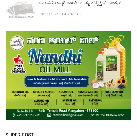
ಸಮ ಸಮಾಜಕ್ಕಾಗಿ ರಾಜಕೀಯ ಪಕ್ಷ ಕಟ್ಟುತ್ತೇವೆ: ಚೇತನ್
08/08/2026 - T?t Nh?n xét
SLIDER POST