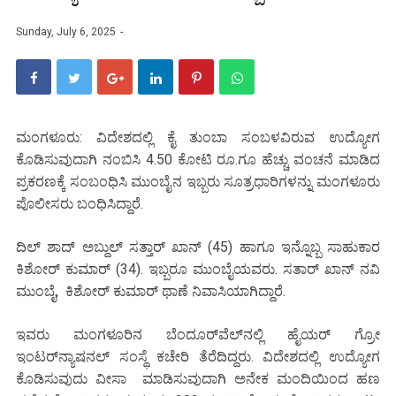
Sunday, July 6, 2025
ಮಂಗಳೂರು: ವಿದೇಶದಲ್ಲಿ ಕೈ ತುಂಬಾ ಸಂಬಳವಿರುವ ಉದ್ಯೋಗ
ಕೊಡಿಸುವುದಾಗಿ ನಂಬಿಸಿ 4.50 ಕೋಟಿ ರೂ.ಗೂ ಹೆಚ್ಚು ವಂಚನೆ ಮಾಡಿದ
ಪ್ರಕರಣಕ್ಕೆ ಸಂಬಂಧಿಸಿ ಮುಂಬೈನ ಇಬ್ಬರು ಸೂತ್ರಧಾರಿಗಳನ್ನು ಮಂಗಳೂರು
ಪೊಲೀಸರು ಬಂಧಿಸಿದ್ದಾರೆ.
ದಿಲ್ ಶಾದ್ ಅಬ್ದುಲ್ ಸತ್ತಾರ್ ಖಾನ್ (45) ಹಾಗೂ ಇನ್ನೊಬ್ಬ ಸಾಹುಕಾರ
ಕಿಶೋರ್ ಕುಮಾರ್ (34). ಇಬ್ಬರೂ ಮುಂಬೈಯವರು. ಸತಾರ್ ಖಾನ್ ನವಿ
ಮುಂಬೈ, ಕಿಶೋರ್ ಕುಮಾರ್ ಥಾಣೆ ನಿವಾಸಿಯಾಗಿದ್ದಾರೆ.
ಇವರು ಮಂಗಳೂರಿನ ಬೆಂದೂರ್‌ವೆಲ್‌ನಲ್ಲಿ ಹೈಯರ್ ಗ್ರೋ
ಇಂಟರ್‌ನ್ಯಾಷನಲ್ ಸಂಸ್ಥೆ ಕಚೇರಿ ತೆರೆದಿದ್ದರು. ವಿದೇಶದಲ್ಲಿ ಉದ್ಯೋಗ
ಕೊಡಿಸುವುದು ವೀಸಾ ಮಾಡಿಸುವುದಾಗಿ ಅನೇಕ ಮಂದಿಯಿಂದ ಹಣ