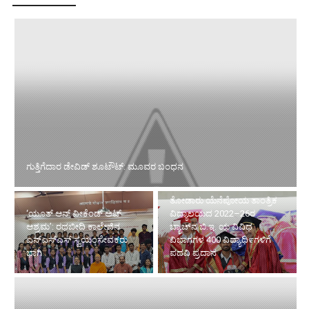
ಗುತ್ತಿಗೆದಾರ ಡೇವಿಡ್ ಶೂಟೌಟ್: ಮೂವರ ಬಂಧನ
ತೋಡಾರು ಯೆನೆಪೋಯ ತಾಂತ್ರಿಕ
‘ಯೂತ್ ಆನ್ ವೀಕೆಂಡ್ ಅಟ್
ವಿದ್ಯಾಲಯದ 2022–26ರ
ಆಶ್ರಮ’: ರಥಬೀದಿ ಕಾಲೇಜಿನ
ಬ್ಯಾಚ್‌ನ ಬಿ.ಇ. ಯ ವಿವಿಧ
ಎನ್‌ಎಸ್‌ಎಸ್ ಸ್ವಯಂಸೇವಕರು
ವಿಭಾಗಗಳ 400 ವಿದ್ಯಾಥಿ೯ಗಳಿಗೆ
ಭಾಗಿ
ಪದವಿ ಪ್ರದಾನ