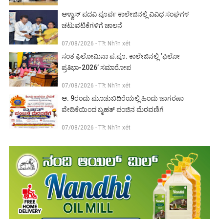
ಆಳ್ವಾಸ್ ಪದವಿ ಪೂರ್ವ ಕಾಲೇಜಿನಲ್ಲಿ ವಿವಿಧ ಸಂಘಗಳ
ಚಟುವಟಿಕೆಗಳಿಗೆ ಚಾಲನೆ
07/08/2026 - T?t Nh?n xét
ಸಂತ ಫಿಲೋಮಿನಾ ಪ.ಪೂ. ಕಾಲೇಜಿನಲ್ಲಿ ‘ಫಿಲೋ
ಪ್ರತಿಭಾ-2026’ ಸಮಾರೋಪ
07/08/2026 - T?t Nh?n xét
ಆ. 9ರಂದು ಮೂಡುಬಿದಿರೆಯಲ್ಲಿ ಹಿಂದು ಜಾಗರಣಾ
ವೇದಿಕೆಯಿಂದ ಬೃಹತ್ ಪಂಜಿನ ಮೆರವಣಿಗೆ
07/08/2026 - T?t Nh?n xét