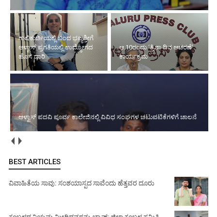
ಗಾಲಿಕುರ್ಚಿಯಲ್ಲಿ ಬಂದ ಭವ್ಯಶ್ರೀಗೆ
ಆಳ್ವಾಸ್ ಪ್ರಗತಿಯಲ್ಲಿ ಉದ್ಯೋಗದ
ಆ.10ರಂದು ‘ತ್ರಿಶಾ ದಿನ ಆಚರಣೆ’
ಹೊಸ ದಾರಿ
ಕಾರ್ಯಕ್ರಮ
ಆಳ್ವಾಸ್ ಪದವಿ ಪೂರ್ವ ಕಾಲೇಜಿನಲ್ಲಿ ವಿವಿಧ ಸಂಘಗಳ ಚಟುವಟಿಕೆಗಳಿಗೆ ಚಾಲನೆ
BEST ARTICLES
ವಿವಾಹಿತೆಯ ಸಾವು: ಸಂಶಯಾಸ್ಪದ ಸಾವೆಂದು ಹೆತ್ತವರ ದೂರು
ಕಂಬಳದ ನಿಯಮ ಮೀರಿದವರನ್ನು ಬ್ಯಾನ್: ಜಿಲ್ಲಾ ಕಂಬಳ ಸಮಿತಿ