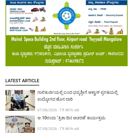
LATEST ARTICLE
ಗಾಲಿಕುರ್ಚಿಯಲ್ಲಿ ಬಂದ ಭವ್ಯಶ್ರೀಗೆ ಆಳ್ವಾಸ್ ಪ್ರಗತಿಯಲ್ಲಿ
ಉದ್ಯೋಗದ ಹೊಸ ದಾರಿ
07/08/2026 - T?t Nh?n xét
ಆ.10ರಂದು ‘ತ್ರಿಶಾ ದಿನ ಆಚರಣೆ’ ಕಾರ್ಯಕ್ರಮ
07/08/2026 - T?t Nh?n xét