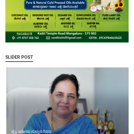
SLIDER POST
ಪ್ರೊ. ವಹೀದಾ ಸುಲ್ತಾನ ನಿಧನ