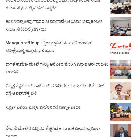
ತುರ್ತು ಸಭೆಯಲ್ಲಿ ಖಡಕ್ ಎಚ್ಚರಿಕೆ
ಕಂಬಳದಲ್ಲಿ ತೀರ್ಪುಗಾರರ ತೀರ್ಮಾನವೇ ಅಂತಿಮ: ಜಿಲ್ಲಾ ಕಂಬಳ
ಸಮಿತಿ ಸಭೆಯಲ್ಲಿ ನಿರ್ಣಯ
Mangalore/Udupi: ತ್ರಿಶಾ ಕ್ಲಾಸಸ್: ಸಿ.ಎ ಫೌಂಡೇಶನ್
ಪರೀಕ್ಷೆಯಲ್ಲಿ ಉತ್ತಮ ಫಲಿತಾಂಶ
ಶಾಸಕ ಕಾಮತ್ ಮೇಲೆ ಸುಳ್ಳು ಆರೋಪ ಹೊರಿಸಿ ಎಫ್‌ಐಆರ್ ದಾಖಲು:
ಖಂಡನೆ
ನಿವೃತ್ತ ಶಿಕ್ಷಕ, ಆರ್.ಎಸ್.ಎಸ್.ನ ಹಿರಿಯ ಕಾಯ೯ಕತ೯ ಜಿ.ಕೆ. ಭಟ್
ರಸ್ತೆ ಅಪಘಾತಕ್ಕೆ ಬಲಿ
ಸ್ಪೂರ್ತಿ ವಿಶೇಷ ಮಕ್ಕಳ ಶಾಲೆಯಿಂದ ಜಾಗೃತಿ ಜಾಥಾ
ಠೇವಣಿ ಮೇಲಿನ ಬಡ್ಡಿದರ ಹೆಚ್ಚಿಸಿದ ಕರ್ನಾಟಕ ವಿಕಾಸ ಗ್ರಾಮೀಣ
ಬ್ಯಾಂಕ್