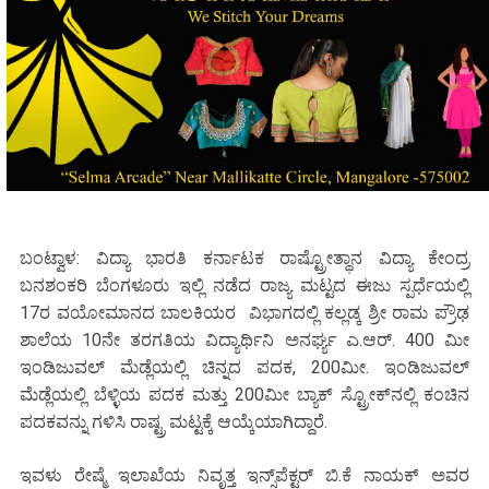
ಬಂಟ್ವಾಳ: ವಿದ್ಯಾ ಭಾರತಿ ಕರ್ನಾಟಕ ರಾಷ್ಟ್ರೋತ್ಥಾನ ವಿದ್ಯಾ ಕೇಂದ್ರ
ಬನಶಂಕರಿ ಬೆಂಗಳೂರು ಇಲ್ಲಿ ನಡೆದ ರಾಜ್ಯ ಮಟ್ಟದ ಈಜು ಸ್ಪರ್ಧೆಯಲ್ಲಿ
17ರ ವಯೋಮಾನದ ಬಾಲಕಿಯರ ವಿಭಾಗದಲ್ಲಿ ಕಲ್ಲಡ್ಕ ಶ್ರೀ ರಾಮ ಪ್ರೌಢ
ಶಾಲೆಯ 10ನೇ ತರಗತಿಯ ವಿದ್ಯಾರ್ಥಿನಿ ಅನರ್ಘ್ಯ ಎ.ಆರ್. 400 ಮೀ
ಇಂಡಿಜುವಲ್ ಮೆಡ್ಲೆಯಲ್ಲಿ ಚಿನ್ನದ ಪದಕ, 200ಮೀ. ಇಂಡಿಜುವಲ್
ಮೆಡ್ಲೆಯಲ್ಲಿ ಬೆಳ್ಳಿಯ ಪದಕ ಮತ್ತು 200ಮೀ ಬ್ಯಾಕ್ ಸ್ಟ್ರೋಕ್‌ನಲ್ಲಿ ಕಂಚಿನ
ಪದಕವನ್ನು ಗಳಿಸಿ ರಾಷ್ಟ್ರ ಮಟ್ಟಕ್ಕೆ ಆಯ್ಕೆಯಾಗಿದ್ದಾರೆ.
ಇವಳು ರೇಷ್ಮೆ ಇಲಾಖೆಯ ನಿವೃತ್ತ ಇನ್ಸ್‌ಪೆಕ್ಟರ್ ಬಿ.ಕೆ ನಾಯಕ್ ಅವರ