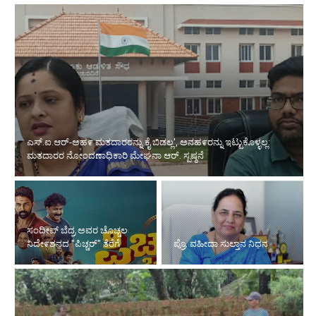
ಎಸ್.ಐ.ಆರ್-ಅಹ೯ ಮತದಾರರನ್ನು ಕೈ ಬಿಡಲ್ಲ', ಅನಹ೯ರನ್ನು ಇಟ್ಟುಕೊಳ್ಳಲ್ಲ:
ಮತದಾರರ ನೋಂದಣಾಧಿಕಾರಿ ಮೇಘನಾ ಆರ್. ಸ್ಪಷ್ಠನೆ
ಸಂದೀಪ್ ಬೆದ್ರ ಅವರ ಚೊಚ್ಚಲ
ನಿದೇ೯ಶನದ "ಪಿಚ್ಚರ್" ತೆರೆಗೆ
ಪ್ರೊ. ವಹೀದಾ ಸುಲ್ತಾನ ನಿಧನ