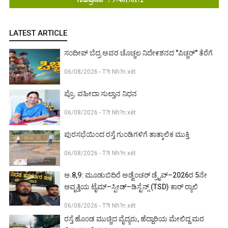
LATEST ARTICLE
ಸಂದೀಪ್ ಬೆದ್ರ ಅವರ ಚೊಚ್ಚಲ ನಿದೇ೯ಶನದ "ಪಿಚ್ಚರ್" ತೆರೆಗೆ
06/08/2026 - T?t Nh?n xét
ಪ್ರೊ. ವಹೀದಾ ಸುಲ್ತಾನ ನಿಧನ
06/08/2026 - T?t Nh?n xét
ಪುರಸಭೆಯಿಂದ ರಸ್ತೆ ಗುಂಡಿಗಳಿಗೆ ತಾತ್ಕಾಲಿಕ ಮುಕ್ತಿ
06/08/2026 - T?t Nh?n xét
ಆ.8,9: ಮೂಡುಬಿದಿರೆ ಅಡ್ವೆಂಚರ್ ಡ್ರೈವ್–2026ರ 5ನೇ
ಆವೃತ್ತಿಯ ಟೈಮ್–ಸ್ಪೀಡ್–ಡಿಸ್ಟೆನ್ಸ್ (TSD) ಕಾರ್ ರ‍್ಯಾಲಿ
06/08/2026 - T?t Nh?n xét
ರಸ್ತೆ ಹೊಂಡ ಮುಚ್ಚಿದ ವೈದ್ಯರು, ಹೆದ್ದಾರಿಯ ಮೇಲಿದ್ದ ಮರ