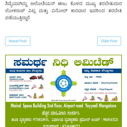
ಶಿಷ್ಯೆಯಾಗಿದ್ದು ಅಲೋಶಿಯಸ್ ಈಜು ಕೊಳದ ಮುಖ್ಯ ತರಬೇತುದಾರ
ಲೋಕರಾಜ್ ವಿಟ್ಲ ಮತ್ತು ವಿನೋದ್ ಕಾರವಾರ ಇವರಿಂದ ತರಬೇತಿ
ಪಡೆಯುತ್ತಿದ್ದಾರೆ.
Newer Post
Older Post