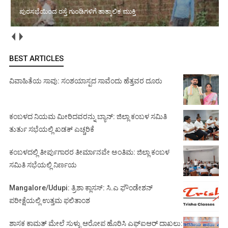
ಪುರಸಭೆಯಿಂದ ರಸ್ತೆ ಗುಂಡಿಗಳಿಗೆ ತಾತ್ಕಾಲಿಕ ಮುಕ್ತಿ
BEST ARTICLES
ವಿವಾಹಿತೆಯ ಸಾವು: ಸಂಶಯಾಸ್ಪದ ಸಾವೆಂದು ಹೆತ್ತವರ ದೂರು
ಕಂಬಳದ ನಿಯಮ ಮೀರಿದವರನ್ನು ಬ್ಯಾನ್: ಜಿಲ್ಲಾ ಕಂಬಳ ಸಮಿತಿ
ತುರ್ತು ಸಭೆಯಲ್ಲಿ ಖಡಕ್ ಎಚ್ಚರಿಕೆ
ಕಂಬಳದಲ್ಲಿ ತೀರ್ಪುಗಾರರ ತೀರ್ಮಾನವೇ ಅಂತಿಮ: ಜಿಲ್ಲಾ ಕಂಬಳ
ಸಮಿತಿ ಸಭೆಯಲ್ಲಿ ನಿರ್ಣಯ
Mangalore/Udupi: ತ್ರಿಶಾ ಕ್ಲಾಸಸ್: ಸಿ.ಎ ಫೌಂಡೇಶನ್
ಪರೀಕ್ಷೆಯಲ್ಲಿ ಉತ್ತಮ ಫಲಿತಾಂಶ
ಶಾಸಕ ಕಾಮತ್ ಮೇಲೆ ಸುಳ್ಳು ಆರೋಪ ಹೊರಿಸಿ ಎಫ್‌ಐಆರ್ ದಾಖಲು: