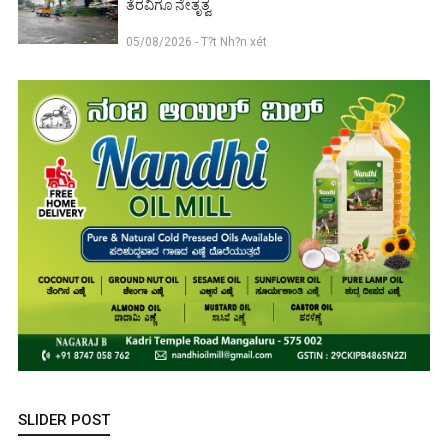
ತೆರವಿಗೂ ನೇತೃತ್ವ
05/08/2026 - T?t Nh?n xét
SLIDER POST