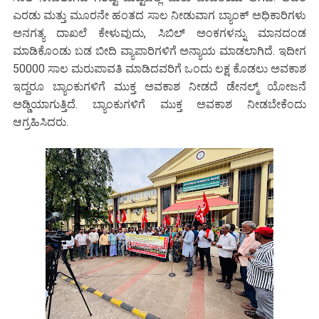
ಎರಡು ಮತ್ತು ಮೂರನೇ ಹಂತದ ಸಾಲ ನೀಡುವಾಗ ಬ್ಯಾಂಕ್ ಅಧಿಕಾರಿಗಳು
ಅನಗತ್ಯ ದಾಖಲೆ ಕೇಳುವುದು, ಸಿಬಿಲ್ ಅಂಕಗಳನ್ನು ಮಾನದಂಡ
ಮಾಡಿಕೊಂಡು ಬಡ ಬೀದಿ ವ್ಯಾಪಾರಿಗಳಿಗೆ ಅನ್ಯಾಯ ಮಾಡಲಾಗಿದೆ. ಇದೀಗ
50000 ಸಾಲ ಮರುಪಾವತಿ ಮಾಡಿದವರಿಗೆ ಒಂದು ಲಕ್ಷ ಕೊಡಲು ಅವಕಾಶ
ಇದ್ದರೂ ಬ್ಯಾಂಕುಗಳಿಗೆ ಮುಕ್ತ ಅವಕಾಶ ನೀಡದೆ ಡೇನಲ್ಮ್ ಯೋಜನೆ
ಅಡ್ಡಿಯಾಗುತ್ತಿದೆ. ಬ್ಯಾಂಕುಗಳಿಗೆ ಮುಕ್ತ ಅವಕಾಶ ನೀಡಬೇಕೆಂದು
ಆಗ್ರಹಿಸಿದರು.