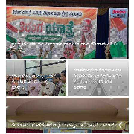
ತುಳು ಅಕಾಡೆಮಿಯ ಪುಸ್ತಕಗಳಿಗೆ ಶೇ.50ರ ರಿಯಾಯಿತಿಯಲ್ಲಿ ಮಾರಾಟ
ಕರಾವಳಿಯಲ್ಲಿ ಮಳೆ ಇಳಿಮುಖ: ಆ.
9ರ ಬಳಿಕ ಬಿಡುವು-ತೋಟಗಾರರಿಗೆ
ಸಂತ ಪರಂಪರೆಗೆ ಚರಿತ್ರೆಯಲ್ಲಿ
ಔಷಧಿ ಸಿಂಪಡಣೆಗೆ ಸಿಗಲಿದೆ
ಅತ್ಯಂತ ಮಹತ್ವದ ಸ್ಥಾನ: ಭಾಸ್ಕರ್
ಅವಕಾಶ
ರಾವ್ ಕುಕ್ಕುವಳ್ಳಿ
ಮುದರಂಗಡಿ ಗ್ರಾ.ಪಂ ಮಾಜಿ ಅಧ್ಯಕ್ಷ, ಉದ್ಯಮಿ ಪ್ರಿನ್ಸ್ ಪಾಯಿಂಟ್ ಡೇವಿಡ್
ಡಿಸೋಜರನ್ನು ಹಾಡುಹಗಲೇ ಗುಂಡಿಕ್ಕಿ ಹತ್ಯೆ