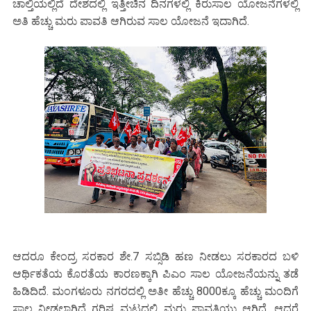
ಚಾಲ್ತಿಯಲ್ಲಿದೆ ದೇಶದಲ್ಲಿ ಇತ್ತೀಚಿನ ದಿನಗಳಲ್ಲಿ ಕಿರುಸಾಲ ಯೋಜನೆಗಳಲ್ಲಿ
ಅತಿ ಹೆಚ್ಚು ಮರು ಪಾವತಿ ಆಗಿರುವ ಸಾಲ ಯೋಜನೆ ಇದಾಗಿದೆ.
ಆದರೂ ಕೇಂದ್ರ ಸರಕಾರ ಶೇ.7 ಸಬ್ಸಿಡಿ ಹಣ ನೀಡಲು ಸರಕಾರದ ಬಳಿ
ಆರ್ಥಿಕತೆಯ ಕೊರತೆಯ ಕಾರಣಕ್ಕಾಗಿ ಪಿಎಂ ಸಾಲ ಯೋಜನೆಯನ್ನು ತಡೆ
ಹಿಡಿದಿದೆ. ಮಂಗಳೂರು ನಗರದಲ್ಲಿ ಅತೀ ಹೆಚ್ಚು 8000ಕ್ಕೂ ಹೆಚ್ಚು ಮಂದಿಗೆ
ಸಾಲ ನೀಡಲಾಗಿದೆ ಗರಿಷ್ಟ ಮಟ್ಟದಲ್ಲಿ ಮರು ಪಾವತಿಯು ಆಗಿದೆ. ಆದರೆ