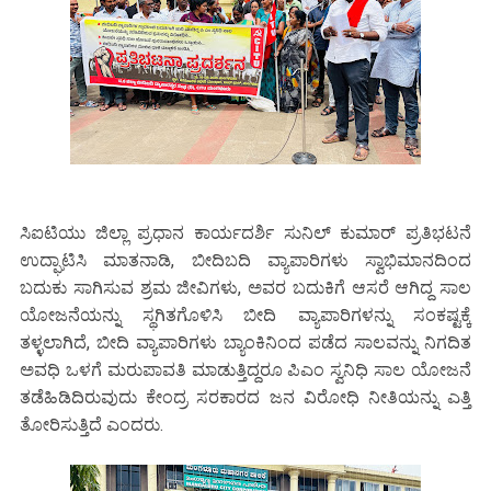
ಸಿಐಟಿಯು ಜಿಲ್ಲಾ ಪ್ರಧಾನ ಕಾರ್ಯದರ್ಶಿ ಸುನಿಲ್ ಕುಮಾರ್ ಪ್ರತಿಭಟನೆ
ಉದ್ಘಾಟಿಸಿ ಮಾತನಾಡಿ, ಬೀದಿಬದಿ ವ್ಯಾಪಾರಿಗಳು ಸ್ವಾಭಿಮಾನದಿಂದ
ಬದುಕು ಸಾಗಿಸುವ ಶ್ರಮ ಜೀವಿಗಳು, ಅವರ ಬದುಕಿಗೆ ಆಸರೆ ಆಗಿದ್ದ ಸಾಲ
ಯೋಜನೆಯನ್ನು ಸ್ಥಗಿತಗೊಳಿಸಿ ಬೀದಿ ವ್ಯಾಪಾರಿಗಳನ್ನು ಸಂಕಷ್ಟಕ್ಕೆ
ತಳ್ಳಲಾಗಿದೆ, ಬೀದಿ ವ್ಯಾಪಾರಿಗಳು ಬ್ಯಾಂಕಿನಿಂದ ಪಡೆದ ಸಾಲವನ್ನು ನಿಗದಿತ
ಅವಧಿ ಒಳಗೆ ಮರುಪಾವತಿ ಮಾಡುತ್ತಿದ್ದರೂ ಪಿಎಂ ಸ್ವನಿಧಿ ಸಾಲ ಯೋಜನೆ
ತಡೆಹಿಡಿದಿರುವುದು ಕೇಂದ್ರ ಸರಕಾರದ ಜನ ವಿರೋಧಿ ನೀತಿಯನ್ನು ಎತ್ತಿ
ತೋರಿಸುತ್ತಿದೆ ಎಂದರು.