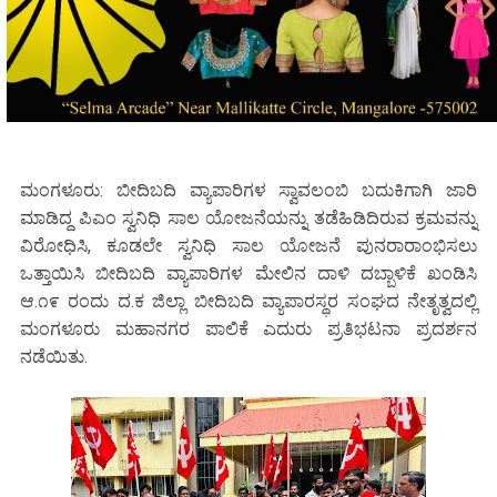
ಮಂಗಳೂರು: ಬೀದಿಬದಿ ವ್ಯಾಪಾರಿಗಳ ಸ್ವಾವಲಂಬಿ ಬದುಕಿಗಾಗಿ ಜಾರಿ
ಮಾಡಿದ್ದ ಪಿಎಂ ಸ್ವನಿಧಿ ಸಾಲ ಯೋಜನೆಯನ್ನು ತಡೆಹಿಡಿದಿರುವ ಕ್ರಮವನ್ನು
ವಿರೋಧಿಸಿ, ಕೂಡಲೇ ಸ್ವನಿಧಿ ಸಾಲ ಯೋಜನೆ ಪುನರಾರಾಂಭಿಸಲು
ಒತ್ತಾಯಿಸಿ ಬೀದಿಬದಿ ವ್ಯಾಪಾರಿಗಳ ಮೇಲಿನ ದಾಳಿ ದಬ್ಬಾಳಿಕೆ ಖಂಡಿಸಿ
ಆ.೧೯ ರಂದು ದ.ಕ ಜಿಲ್ಲಾ ಬೀದಿಬದಿ ವ್ಯಾಪಾರಸ್ಥರ ಸಂಘದ ನೇತೃತ್ವದಲ್ಲಿ
ಮಂಗಳೂರು ಮಹಾನಗರ ಪಾಲಿಕೆ ಎದುರು ಪ್ರತಿಭಟನಾ ಪ್ರದರ್ಶನ
ನಡೆಯಿತು.