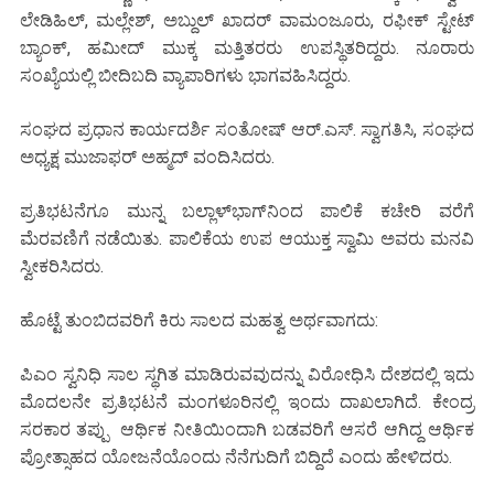
ಲೇಡಿಹಿಲ್, ಮಲ್ಲೇಶ್, ಅಬ್ದುಲ್ ಖಾದರ್ ವಾಮಂಜೂರು, ರಫೀಕ್ ಸ್ಟೇಟ್
ಬ್ಯಾಂಕ್, ಹಮೀದ್ ಮುಕ್ಕ ಮತ್ತಿತರರು ಉಪಸ್ಥಿತರಿದ್ದರು. ನೂರಾರು
ಸಂಖ್ಯೆಯಲ್ಲಿ ಬೀದಿಬದಿ ವ್ಯಾಪಾರಿಗಳು ಭಾಗವಹಿಸಿದ್ದರು.
ಸಂಘದ ಪ್ರಧಾನ ಕಾರ್ಯದರ್ಶಿ ಸಂತೋಷ್ ಆರ್.ಎಸ್. ಸ್ವಾಗತಿಸಿ, ಸಂಘದ
ಅಧ್ಯಕ್ಷ ಮುಜಾಫರ್ ಅಹ್ಮದ್ ವಂದಿಸಿದರು.
ಪ್ರತಿಭಟನೆಗೂ ಮುನ್ನ ಬಲ್ಲಾಳ್‌ಭಾಗ್‌ನಿಂದ ಪಾಲಿಕೆ ಕಚೇರಿ ವರೆಗೆ
ಮೆರವಣಿಗೆ ನಡೆಯಿತು. ಪಾಲಿಕೆಯ ಉಪ ಆಯುಕ್ತ ಸ್ವಾಮಿ ಅವರು ಮನವಿ
ಸ್ವೀಕರಿಸಿದರು.
ಹೊಟ್ಟೆ ತುಂಬಿದವರಿಗೆ ಕಿರು ಸಾಲದ ಮಹತ್ವ ಅರ್ಥವಾಗದು:
ಪಿಎಂ ಸ್ವನಿಧಿ ಸಾಲ ಸ್ಥಗಿತ ಮಾಡಿರುವವುದನ್ನು ವಿರೋಧಿಸಿ ದೇಶದಲ್ಲಿ ಇದು
ಮೊದಲನೇ ಪ್ರತಿಭಟನೆ ಮಂಗಳೂರಿನಲ್ಲಿ ಇಂದು ದಾಖಲಾಗಿದೆ. ಕೇಂದ್ರ
ಸರಕಾರ ತಪ್ಪು ಆರ್ಥಿಕ ನೀತಿಯಿಂದಾಗಿ ಬಡವರಿಗೆ ಆಸರೆ ಆಗಿದ್ದ ಆರ್ಥಿಕ
ಪ್ರೋತ್ಸಾಹದ ಯೋಜನೆಯೊಂದು ನೆನೆಗುದಿಗೆ ಬಿದ್ದಿದೆ ಎಂದು ಹೇಳಿದರು.