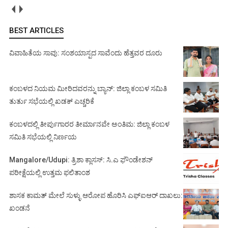
BEST ARTICLES
ವಿವಾಹಿತೆಯ ಸಾವು: ಸಂಶಯಾಸ್ಪದ ಸಾವೆಂದು ಹೆತ್ತವರ ದೂರು
ಕಂಬಳದ ನಿಯಮ ಮೀರಿದವರನ್ನು ಬ್ಯಾನ್: ಜಿಲ್ಲಾ ಕಂಬಳ ಸಮಿತಿ
ತುರ್ತು ಸಭೆಯಲ್ಲಿ ಖಡಕ್ ಎಚ್ಚರಿಕೆ
ಕಂಬಳದಲ್ಲಿ ತೀರ್ಪುಗಾರರ ತೀರ್ಮಾನವೇ ಅಂತಿಮ: ಜಿಲ್ಲಾ ಕಂಬಳ
ಸಮಿತಿ ಸಭೆಯಲ್ಲಿ ನಿರ್ಣಯ
Mangalore/Udupi: ತ್ರಿಶಾ ಕ್ಲಾಸಸ್: ಸಿ.ಎ ಫೌಂಡೇಶನ್
ಪರೀಕ್ಷೆಯಲ್ಲಿ ಉತ್ತಮ ಫಲಿತಾಂಶ
ಶಾಸಕ ಕಾಮತ್ ಮೇಲೆ ಸುಳ್ಳು ಆರೋಪ ಹೊರಿಸಿ ಎಫ್‌ಐಆರ್ ದಾಖಲು:
ಖಂಡನೆ