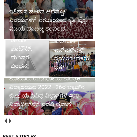
‘ಯೂತ್ ಆನ್
ಇತಿಹಾಸ ಹೇಳದ ಅದೆಷ್ಟೋ
ವೀಕೆಂಡ್ ಅಟ್
ವಿಷಯಗಳಿಗೆ ವೇದಿಕೆಯಾದ ಕೃತಿ: ಪ್ರೊ.
ಆಶ್ರಮ’:
ವಿಜಯ ಪೂಣಚ್ಚ ತಂಬಂಡ
ಗುತ್ತಿಗೆದಾರ
ರಥಬೀದಿ
ಡೇವಿಡ್
ಕಾಲೇಜಿನ
ಶೂಟೌಟ್:
ಎನ್‌ಎಸ್‌ಎಸ್
ಮೂವರ
ಸ್ವಯಂಸೇವಕರು
ಬಂಧನ
ಭಾಗಿ
ತೋಡಾರು ಯೆನೆಪೋಯ ತಾಂತ್ರಿಕ
ವಿದ್ಯಾಲಯದ 2022–26ರ ಬ್ಯಾಚ್‌ನ
ಬಿ.ಇ. ಯ ವಿವಿಧ ವಿಭಾಗಗಳ 400
ವಿದ್ಯಾಥಿ೯ಗಳಿಗೆ ಪದವಿ ಪ್ರದಾನ
BEST ARTICLES