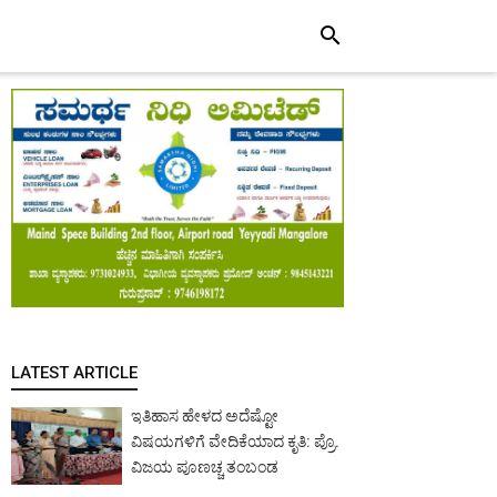
search
LATEST ARTICLE
ಇತಿಹಾಸ ಹೇಳದ ಅದೆಷ್ಟೋ
ವಿಷಯಗಳಿಗೆ ವೇದಿಕೆಯಾದ ಕೃತಿ: ಪ್ರೊ.
ವಿಜಯ ಪೂಣಚ್ಚ ತಂಬಂಡ