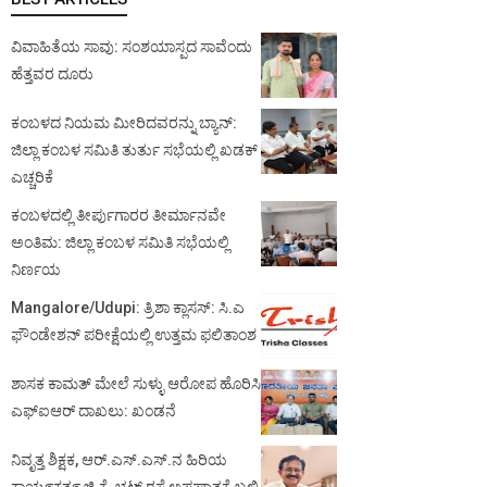
ವಿವಾಹಿತೆಯ ಸಾವು: ಸಂಶಯಾಸ್ಪದ ಸಾವೆಂದು
ಹೆತ್ತವರ ದೂರು
ಕಂಬಳದ ನಿಯಮ ಮೀರಿದವರನ್ನು ಬ್ಯಾನ್:
ಜಿಲ್ಲಾ ಕಂಬಳ ಸಮಿತಿ ತುರ್ತು ಸಭೆಯಲ್ಲಿ ಖಡಕ್
ಎಚ್ಚರಿಕೆ
ಕಂಬಳದಲ್ಲಿ ತೀರ್ಪುಗಾರರ ತೀರ್ಮಾನವೇ
ಅಂತಿಮ: ಜಿಲ್ಲಾ ಕಂಬಳ ಸಮಿತಿ ಸಭೆಯಲ್ಲಿ
ನಿರ್ಣಯ
Mangalore/Udupi: ತ್ರಿಶಾ ಕ್ಲಾಸಸ್: ಸಿ.ಎ
ಫೌಂಡೇಶನ್ ಪರೀಕ್ಷೆಯಲ್ಲಿ ಉತ್ತಮ ಫಲಿತಾಂಶ
ಶಾಸಕ ಕಾಮತ್ ಮೇಲೆ ಸುಳ್ಳು ಆರೋಪ ಹೊರಿಸಿ
ಎಫ್‌ಐಆರ್ ದಾಖಲು: ಖಂಡನೆ
ನಿವೃತ್ತ ಶಿಕ್ಷಕ, ಆರ್.ಎಸ್.ಎಸ್.ನ ಹಿರಿಯ