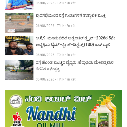
06/08/2026 - T?t Nh?n xét
ಪುರಸಭೆಯಿಂದ ರಸ್ತೆ ಗುಂಡಿಗಳಿಗೆ ತಾತ್ಕಾಲಿಕ ಮುಕ್ತಿ
06/08/2026 - T?t Nh?n xét
ಆ.8,9: ಮೂಡುಬಿದಿರೆ ಅಡ್ವೆಂಚರ್ ಡ್ರೈವ್–2026ರ 5ನೇ
ಆವೃತ್ತಿಯ ಟೈಮ್–ಸ್ಪೀಡ್–ಡಿಸ್ಟೆನ್ಸ್ (TSD) ಕಾರ್ ರ‍್ಯಾಲಿ
06/08/2026 - T?t Nh?n xét
ರಸ್ತೆ ಹೊಂಡ ಮುಚ್ಚಿದ ವೈದ್ಯರು, ಹೆದ್ದಾರಿಯ ಮೇಲಿದ್ದ ಮರ
ತೆರವಿಗೂ ನೇತೃತ್ವ
05/08/2026 - T?t Nh?n xét