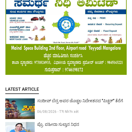
LATEST ARTICLE
ಸಂದೀಪ್ ಬೆದ್ರ ಅವರ ಚೊಚ್ಚಲ ನಿದೇ೯ಶನದ "ಪಿಚ್ಚರ್" ತೆರೆಗೆ
06/08/2026 - T?t Nh?n xét
ಪ್ರೊ. ವಹೀದಾ ಸುಲ್ತಾನ ನಿಧನ