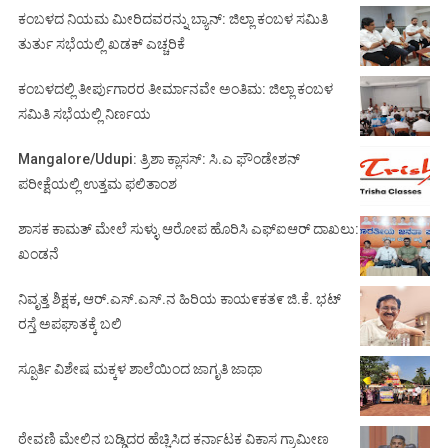
ಕಂಬಳದ ನಿಯಮ ಮೀರಿದವರನ್ನು ಬ್ಯಾನ್: ಜಿಲ್ಲಾ ಕಂಬಳ ಸಮಿತಿ
ತುರ್ತು ಸಭೆಯಲ್ಲಿ ಖಡಕ್ ಎಚ್ಚರಿಕೆ
ಕಂಬಳದಲ್ಲಿ ತೀರ್ಪುಗಾರರ ತೀರ್ಮಾನವೇ ಅಂತಿಮ: ಜಿಲ್ಲಾ ಕಂಬಳ
ಸಮಿತಿ ಸಭೆಯಲ್ಲಿ ನಿರ್ಣಯ
Mangalore/Udupi: ತ್ರಿಶಾ ಕ್ಲಾಸಸ್: ಸಿ.ಎ ಫೌಂಡೇಶನ್
ಪರೀಕ್ಷೆಯಲ್ಲಿ ಉತ್ತಮ ಫಲಿತಾಂಶ
ಶಾಸಕ ಕಾಮತ್ ಮೇಲೆ ಸುಳ್ಳು ಆರೋಪ ಹೊರಿಸಿ ಎಫ್‌ಐಆರ್ ದಾಖಲು:
ಖಂಡನೆ
ನಿವೃತ್ತ ಶಿಕ್ಷಕ, ಆರ್.ಎಸ್.ಎಸ್.ನ ಹಿರಿಯ ಕಾಯ೯ಕತ೯ ಜಿ.ಕೆ. ಭಟ್
ರಸ್ತೆ ಅಪಘಾತಕ್ಕೆ ಬಲಿ
ಸ್ಪೂರ್ತಿ ವಿಶೇಷ ಮಕ್ಕಳ ಶಾಲೆಯಿಂದ ಜಾಗೃತಿ ಜಾಥಾ
ಠೇವಣಿ ಮೇಲಿನ ಬಡ್ಡಿದರ ಹೆಚ್ಚಿಸಿದ ಕರ್ನಾಟಕ ವಿಕಾಸ ಗ್ರಾಮೀಣ