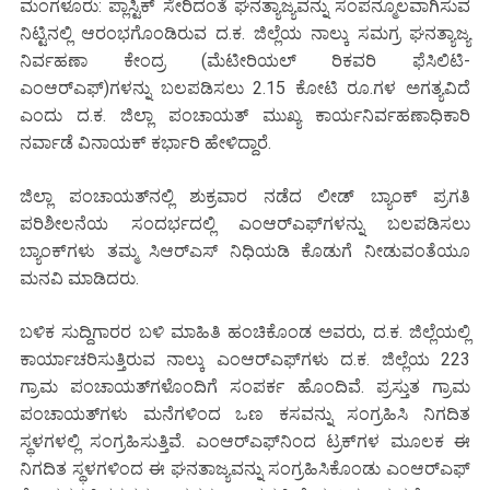
ಮಂಗಳೂರು: ಪ್ಲಾಸ್ಟಿಕ್ ಸೇರಿದಂತೆ ಘನತ್ಯಾಜ್ಯವನ್ನು ಸಂಪನ್ಮೂಲವಾಗಿಸುವ
ನಿಟ್ಟಿನಲ್ಲಿ ಆರಂಭಗೊಂಡಿರುವ ದ.ಕ. ಜಿಲ್ಲೆಯ ನಾಲ್ಕು ಸಮಗ್ರ ಘನತ್ಯಾಜ್ಯ
ನಿರ್ವಹಣಾ ಕೇಂದ್ರ (ಮೆಟೀರಿಯಲ್ ರಿಕವರಿ ಫೆಸಿಲಿಟಿ-
ಎಂಆರ್‌ಎಫ್)ಗಳನ್ನು ಬಲಪಡಿಸಲು 2.15 ಕೋಟಿ ರೂ.ಗಳ ಅಗತ್ಯವಿದೆ
ಎಂದು ದ.ಕ. ಜಿಲ್ಲಾ ಪಂಚಾಯತ್ ಮುಖ್ಯ ಕಾರ್ಯನಿರ್ವಹಣಾಧಿಕಾರಿ
ನರ್ವಾಡೆ ವಿನಾಯಕ್ ಕರ್ಭಾರಿ ಹೇಳಿದ್ದಾರೆ.
ಜಿಲ್ಲಾ ಪಂಚಾಯತ್‌ನಲ್ಲಿ ಶುಕ್ರವಾರ ನಡೆದ ಲೀಡ್ ಬ್ಯಾಂಕ್ ಪ್ರಗತಿ
ಪರಿಶೀಲನೆಯ ಸಂದರ್ಭದಲ್ಲಿ ಎಂಆರ್‌ಎಫ್‌ಗಳನ್ನು ಬಲಪಡಿಸಲು
ಬ್ಯಾಂಕ್‌ಗಳು ತಮ್ಮ ಸಿಆರ್‌ಎಸ್ ನಿಧಿಯಡಿ ಕೊಡುಗೆ ನೀಡುವಂತೆಯೂ
ಮನವಿ ಮಾಡಿದರು.
ಬಳಿಕ ಸುದ್ದಿಗಾರರ ಬಳಿ ಮಾಹಿತಿ ಹಂಚಿಕೊಂಡ ಅವರು, ದ.ಕ. ಜಿಲ್ಲೆಯಲ್ಲಿ
ಕಾರ್ಯಾಚರಿಸುತ್ತಿರುವ ನಾಲ್ಕು ಎಂಆರ್‌ಎಫ್‌ಗಳು ದ.ಕ. ಜಿಲ್ಲೆಯ 223
ಗ್ರಾಮ ಪಂಚಾಯತ್‌ಗಳೊಂದಿಗೆ ಸಂಪರ್ಕ ಹೊಂದಿವೆ. ಪ್ರಸ್ತುತ ಗ್ರಾಮ
ಪಂಚಾಯತ್‌ಗಳು ಮನೆಗಳಿಂದ ಒಣ ಕಸವನ್ನು ಸಂಗ್ರಹಿಸಿ ನಿಗದಿತ
ಸ್ಥಳಗಳಲ್ಲಿ ಸಂಗ್ರಹಿಸುತ್ತಿವೆ. ಎಂಆರ್‌ಎಫ್‌ನಿಂದ ಟ್ರಕ್‌ಗಳ ಮೂಲಕ ಈ
ನಿಗದಿತ ಸ್ಥಳಗಳಿಂದ ಈ ಘನತಾಜ್ಯವನ್ನು ಸಂಗ್ರಹಿಸಿಕೊಂಡು ಎಂಆರ್‌ಎಫ್