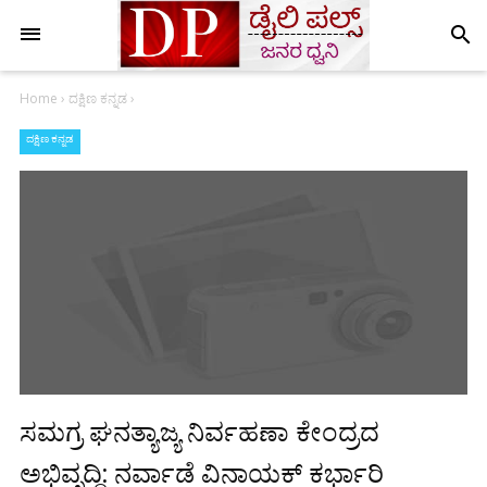
search
Home
›
ದಕ್ಷಿಣ ಕನ್ನಡ
›
ದಕ್ಷಿಣ ಕನ್ನಡ
ಸಮಗ್ರ ಘನತ್ಯಾಜ್ಯ ನಿರ್ವಹಣಾ ಕೇಂದ್ರದ
ಅಭಿವೃದ್ಧಿ: ನರ್ವಾಡೆ ವಿನಾಯಕ್ ಕರ್ಭಾರಿ