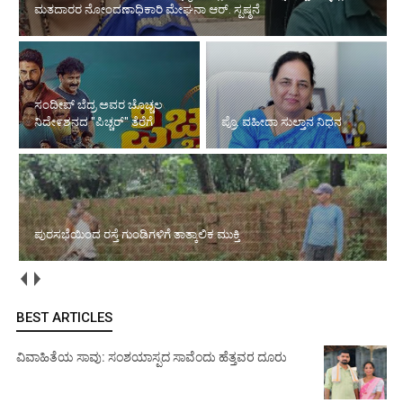
ಸಂದೀಪ್ ಬೆದ್ರ ಅವರ ಚೊಚ್ಚಲ
ನಿದೇ೯ಶನದ "ಪಿಚ್ಚರ್" ತೆರೆಗೆ
ಪ್ರೊ. ವಹೀದಾ ಸುಲ್ತಾನ ನಿಧನ
ಆ.8,9: ಮೂಡುಬಿದಿರೆ ಅಡ್ವೆಂಚರ್ ಡ್ರೈವ್–2026ರ 5ನೇ ಆವೃತ್ತಿಯ ಟೈಮ್–
ಪುರಸಭೆಯಿಂದ ರಸ್ತೆ ಗುಂಡಿಗಳಿಗೆ ತಾತ್ಕಾಲಿಕ ಮುಕ್ತಿ
ಸ್ಪೀಡ್–ಡಿಸ್ಟೆನ್ಸ್ (TSD) ಕಾರ್ ರ‍್ಯಾಲಿ
BEST ARTICLES
ವಿವಾಹಿತೆಯ ಸಾವು: ಸಂಶಯಾಸ್ಪದ ಸಾವೆಂದು ಹೆತ್ತವರ ದೂರು