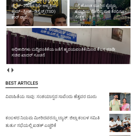
ಡ್ರೈವ್–2026ರ 5ನೇ ಆವೃತ್ತಿಯ
ರಸ್ತೆ ಹೊಂಡ ಮುಚ್ಚಿದ ವೈದ್ಯರು,
ಟೈಮ್–ಸ್ಪೀಡ್–ಡಿಸ್ಟೆನ್ಸ್ (TSD)
ಹೆದ್ದಾರಿಯ ಮೇಲಿದ್ದ ಮರ ತೆರವಿಗೂ
ಕಾರ್ ರ‍್ಯಾಲಿ
ನೇತೃತ್ವ
ಅಧಿಕಾರಿಗಳು ಬುದ್ದಿವಂತಿಕೆಯ ಜತೆಗೆ ಹೃದಯವಂತಿಕೆಯಿಂದ ಕೆಲಸ ಮಾಡಿ:
ಸಚಿವ ಖಾದರ್ ಸೂಚನೆ
BEST ARTICLES
ವಿವಾಹಿತೆಯ ಸಾವು: ಸಂಶಯಾಸ್ಪದ ಸಾವೆಂದು ಹೆತ್ತವರ ದೂರು
ಕಂಬಳದ ನಿಯಮ ಮೀರಿದವರನ್ನು ಬ್ಯಾನ್: ಜಿಲ್ಲಾ ಕಂಬಳ ಸಮಿತಿ
ತುರ್ತು ಸಭೆಯಲ್ಲಿ ಖಡಕ್ ಎಚ್ಚರಿಕೆ