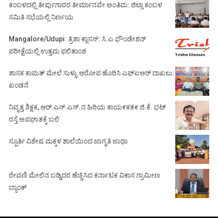
ಕಂಬಳದಲ್ಲಿ ತೀರ್ಪುಗಾರರ ತೀರ್ಮಾನವೇ ಅಂತಿಮ: ಜಿಲ್ಲಾ ಕಂಬಳ
ಸಮಿತಿ ಸಭೆಯಲ್ಲಿ ನಿರ್ಣಯ
Mangalore/Udupi: ತ್ರಿಶಾ ಕ್ಲಾಸಸ್: ಸಿ.ಎ ಫೌಂಡೇಶನ್
ಪರೀಕ್ಷೆಯಲ್ಲಿ ಉತ್ತಮ ಫಲಿತಾಂಶ
ಶಾಸಕ ಕಾಮತ್ ಮೇಲೆ ಸುಳ್ಳು ಆರೋಪ ಹೊರಿಸಿ ಎಫ್‌ಐಆರ್ ದಾಖಲು:
ಖಂಡನೆ
ನಿವೃತ್ತ ಶಿಕ್ಷಕ, ಆರ್.ಎಸ್.ಎಸ್.ನ ಹಿರಿಯ ಕಾಯ೯ಕತ೯ ಜಿ.ಕೆ. ಭಟ್
ರಸ್ತೆ ಅಪಘಾತಕ್ಕೆ ಬಲಿ
ಸ್ಪೂರ್ತಿ ವಿಶೇಷ ಮಕ್ಕಳ ಶಾಲೆಯಿಂದ ಜಾಗೃತಿ ಜಾಥಾ
ಠೇವಣಿ ಮೇಲಿನ ಬಡ್ಡಿದರ ಹೆಚ್ಚಿಸಿದ ಕರ್ನಾಟಕ ವಿಕಾಸ ಗ್ರಾಮೀಣ
ಬ್ಯಾಂಕ್