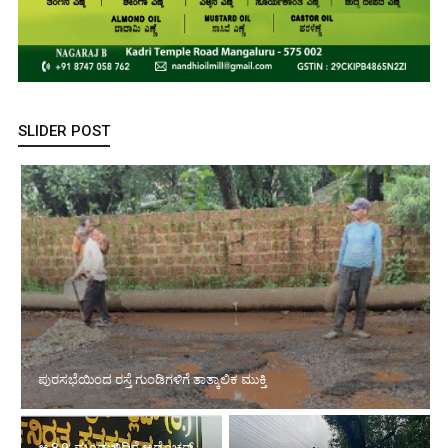
SLIDER POST
ಪುರಸಭೆಯಿಂದ ರಸ್ತೆ ಗುಂಡಿಗಳಿಗೆ ತಾತ್ಕಾಲಿಕ ಮುಕ್ತಿ
ಆ.8,9: ಮೂಡುಬಿದಿರೆ ಅಡ್ವೆಂಚರ್