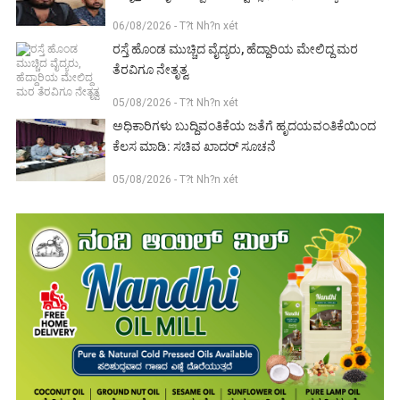
06/08/2026 - T?t Nh?n xét
ರಸ್ತೆ ಹೊಂಡ ಮುಚ್ಚಿದ ವೈದ್ಯರು, ಹೆದ್ದಾರಿಯ ಮೇಲಿದ್ದ ಮರ
ತೆರವಿಗೂ ನೇತೃತ್ವ
05/08/2026 - T?t Nh?n xét
ಅಧಿಕಾರಿಗಳು ಬುದ್ದಿವಂತಿಕೆಯ ಜತೆಗೆ ಹೃದಯವಂತಿಕೆಯಿಂದ
ಕೆಲಸ ಮಾಡಿ: ಸಚಿವ ಖಾದರ್ ಸೂಚನೆ
05/08/2026 - T?t Nh?n xét