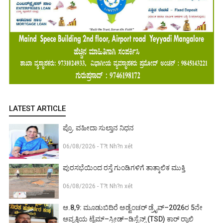
LATEST ARTICLE
ಪ್ರೊ. ವಹೀದಾ ಸುಲ್ತಾನ ನಿಧನ
06/08/2026 - T?t Nh?n xét
ಪುರಸಭೆಯಿಂದ ರಸ್ತೆ ಗುಂಡಿಗಳಿಗೆ ತಾತ್ಕಾಲಿಕ ಮುಕ್ತಿ
06/08/2026 - T?t Nh?n xét
ಆ.8,9: ಮೂಡುಬಿದಿರೆ ಅಡ್ವೆಂಚರ್ ಡ್ರೈವ್–2026ರ 5ನೇ
ಆವೃತ್ತಿಯ ಟೈಮ್–ಸ್ಪೀಡ್–ಡಿಸ್ಟೆನ್ಸ್ (TSD) ಕಾರ್ ರ‍್ಯಾಲಿ