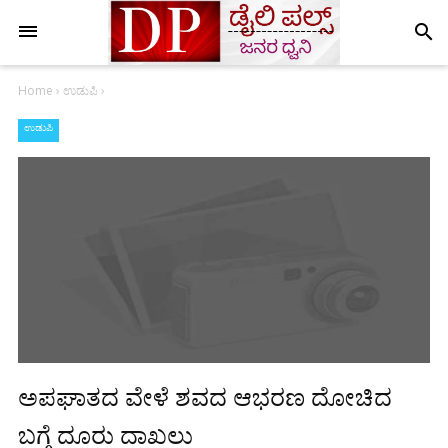
search
Home
›
ಉಡುಪಿ
›
ಉಡುಪಿ
ಅಪಘಾತದ ವೇಳೆ ಶವದ ಆಭರಣ ದೋಚಿದ
ಬಗ್ಗೆ ದೂರು ದಾಖಲು