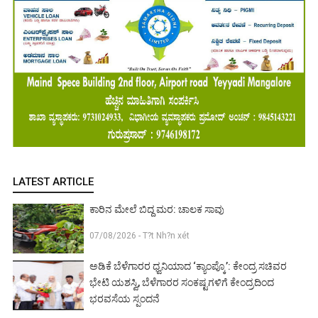
LATEST ARTICLE
ಕಾರಿನ ಮೇಲೆ ಬಿದ್ದ ಮರ: ಚಾಲಕ ಸಾವು
07/08/2026 - T?t Nh?n xét
ಅಡಿಕೆ ಬೆಳೆಗಾರರ ಧ್ವನಿಯಾದ ‘ಕ್ಯಾಂಪ್ಕೊ’: ಕೇಂದ್ರ ಸಚಿವರ
ಭೇಟಿ ಯಶಸ್ವಿ, ಬೆಳೆಗಾರರ ಸಂಕಷ್ಟಗಳಿಗೆ ಕೇಂದ್ರದಿಂದ
ಭರವಸೆಯ ಸ್ಪಂದನೆ