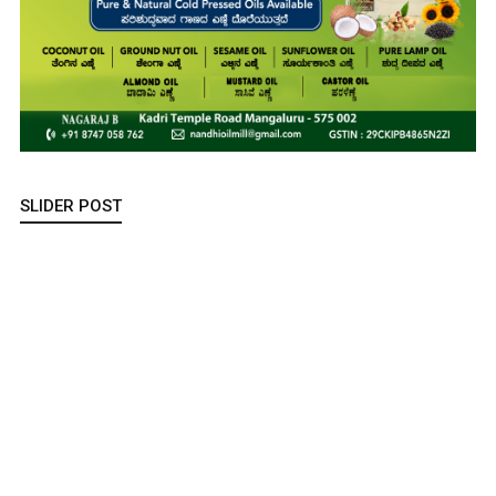
SLIDER POST
ಅಡಿಕೆ ಬೆಳೆಗಾರರ ಧ್ವನಿಯಾದ ‘ಕ್ಯಾಂಪ್ಕೊ’: ಕೇಂದ್ರ ಸಚಿವರ ಭೇಟಿ ಯಶಸ್ವಿ,
ಬೆಳೆಗಾರರ ಸಂಕಷ್ಟಗಳಿಗೆ ಕೇಂದ್ರದಿಂದ ಭರವಸೆಯ ಸ್ಪಂದನೆ