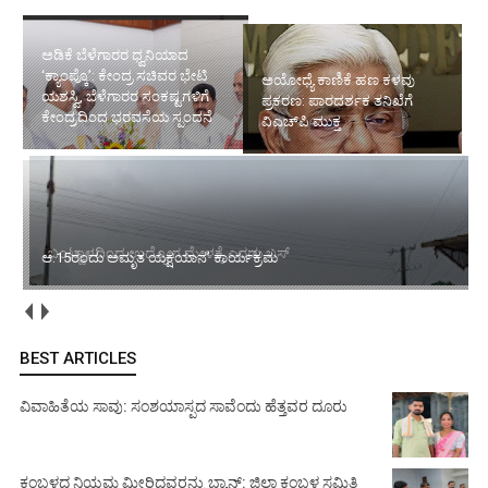
ಅಯೋಧ್ಯೆ ಕಾಣಿಕೆ ಹಣ ಕಳವು
ಪ್ರಕರಣ: ಪಾರದರ್ಶಕ ತನಿಖೆಗೆ
ಬಂಟ್ವಾಳದಿಂದ ಉದ್ಯೋಗ ಮೇಳಕ್ಕೆ
ವಿಎಚ್‌ಪಿ ಮುಕ್ತ
ಎರಡು ಬಸ್
ಆ.15ರಂದು ಅಮೃತ ಯಕ್ಷಯಾನ’ ಕಾರ್ಯಕ್ರಮ
BEST ARTICLES
ವಿವಾಹಿತೆಯ ಸಾವು: ಸಂಶಯಾಸ್ಪದ ಸಾವೆಂದು ಹೆತ್ತವರ ದೂರು
ಕಂಬಳದ ನಿಯಮ ಮೀರಿದವರನ್ನು ಬ್ಯಾನ್: ಜಿಲ್ಲಾ ಕಂಬಳ ಸಮಿತಿ