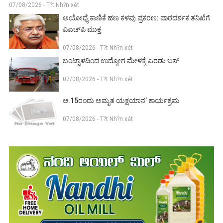
07/08/2026 - T?t Nh?n xét
ಅಯೋಧ್ಯೆ ಕಾಣಿಕೆ ಹಣ ಕಳವು ಪ್ರಕರಣ: ಪಾರದರ್ಶಕ ತನಿಖೆಗೆ
ವಿಎಚ್‌ಪಿ ಮುಕ್ತ
07/08/2026 - T?t Nh?n xét
ಬಂಟ್ವಾಳದಿಂದ ಉದ್ಯೋಗ ಮೇಳಕ್ಕೆ ಎರಡು ಬಸ್
07/08/2026 - T?t Nh?n xét
ಆ.15ರಂದು ಅಮೃತ ಯಕ್ಷಯಾನ’ ಕಾರ್ಯಕ್ರಮ
07/08/2026 - T?t Nh?n xét