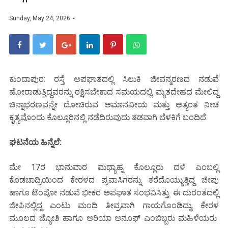
Sunday, May 24, 2026
ಕುಂದಾಪುರ: ರಸ್ತೆ ಅಪಘಾತದಲ್ಲಿ ಸಿಲುಕಿ ಜೀವನ್ಮರಣದ ನಡುವೆ
ಹೋರಾಡುತ್ತಿದ್ದವರನ್ನು ರಕ್ಷಿಸಬೇಕಾದ ಸಮಯದಲ್ಲಿ, ಮೃತದೇಹದ ಮೇಲಿದ್ದ
ಚಿನ್ನಾಭರಣವನ್ನೇ ದೋಚಿರುವ ಅಮಾನವೀಯ ಮತ್ತು ಅತ್ಯಂತ ನೀಚ
ಕೃತ್ಯವೊಂದು ಕೊಲ್ಲೂರಿನಲ್ಲಿ ನಡೆದಿರುವುದು ತಡವಾಗಿ ಬೆಳಕಿಗೆ ಬಂದಿದೆ.​
ಘಟನೆಯ ಹಿನ್ನೆಲೆ:
ಮೇ 17ರ ಭಾನುವಾರ ಮಧ್ಯಾಹ್ನ ಕೊಲ್ಲೂರು ದಳಿ ಎಂಬಲ್ಲಿ
ಕೊಡಚಾದ್ರಿಯಿಂದ ಕೇರಳದ ಪ್ರವಾಸಿಗರನ್ನು ಕರೆದೊಯ್ಯುತ್ತಿದ್ದ ಜೀಪು
ಹಾಗೂ ಟೆಂಪೋ ನಡುವೆ ಭೀಕರ ಅಪಘಾತ ಸಂಭವಿಸಿತ್ತು. ಈ ದುರಂತದಲ್ಲಿ
ಜೀಪಿನಲ್ಲಿದ್ದ ಎಂಟು ಮಂದಿ ತೀವ್ರವಾಗಿ ಗಾಯಗೊಂಡಿದ್ದು, ಕೇರಳ
ಮೂಲದ ಜ್ಯೋತಿ ಹಾಗೂ ಅರಿಯಾ ಅನೂಫ್ ಎಂಬಿಬ್ಬರು ಮಹಿಳೆಯರು