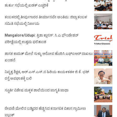
ತುರ್ತು ಸಭೆಯಲ್ಲಿ ಖಡಕ್ ಎಚ್ಚರಿಕೆ
ಕಂಬಳದಲ್ಲಿ ತೀರ್ಪುಗಾರರ ತೀರ್ಮಾನವೇ ಅಂತಿಮ: ಜಿಲ್ಲಾ ಕಂಬಳ
ಸಮಿತಿ ಸಭೆಯಲ್ಲಿ ನಿರ್ಣಯ
Mangalore/Udupi: ತ್ರಿಶಾ ಕ್ಲಾಸಸ್: ಸಿ.ಎ ಫೌಂಡೇಶನ್
ಪರೀಕ್ಷೆಯಲ್ಲಿ ಉತ್ತಮ ಫಲಿತಾಂಶ
ಶಾಸಕ ಕಾಮತ್ ಮೇಲೆ ಸುಳ್ಳು ಆರೋಪ ಹೊರಿಸಿ ಎಫ್‌ಐಆರ್ ದಾಖಲು:
ಖಂಡನೆ
ನಿವೃತ್ತ ಶಿಕ್ಷಕ, ಆರ್.ಎಸ್.ಎಸ್.ನ ಹಿರಿಯ ಕಾಯ೯ಕತ೯ ಜಿ.ಕೆ. ಭಟ್
ರಸ್ತೆ ಅಪಘಾತಕ್ಕೆ ಬಲಿ
ಸ್ಪೂರ್ತಿ ವಿಶೇಷ ಮಕ್ಕಳ ಶಾಲೆಯಿಂದ ಜಾಗೃತಿ ಜಾಥಾ
ಠೇವಣಿ ಮೇಲಿನ ಬಡ್ಡಿದರ ಹೆಚ್ಚಿಸಿದ ಕರ್ನಾಟಕ ವಿಕಾಸ ಗ್ರಾಮೀಣ
ಬ್ಯಾಂಕ್