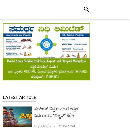
search
LATEST ARTICLE
ಸಂದೀಪ್ ಬೆದ್ರ ಅವರ ಚೊಚ್ಚಲ
ನಿದೇ೯ಶನದ "ಪಿಚ್ಚರ್" ತೆರೆಗೆ
06/08/2026 - T?t Nh?n xét