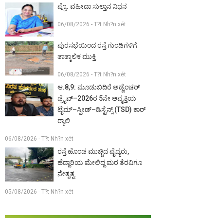
ಪ್ರೊ. ವಹೀದಾ ಸುಲ್ತಾನ ನಿಧನ
06/08/2026 - T?t Nh?n xét
ಪುರಸಭೆಯಿಂದ ರಸ್ತೆ ಗುಂಡಿಗಳಿಗೆ
ತಾತ್ಕಾಲಿಕ ಮುಕ್ತಿ
06/08/2026 - T?t Nh?n xét
ಆ.8,9: ಮೂಡುಬಿದಿರೆ ಅಡ್ವೆಂಚರ್
ಡ್ರೈವ್–2026ರ 5ನೇ ಆವೃತ್ತಿಯ
ಟೈಮ್–ಸ್ಪೀಡ್–ಡಿಸ್ಟೆನ್ಸ್ (TSD) ಕಾರ್
ರ‍್ಯಾಲಿ
06/08/2026 - T?t Nh?n xét
ರಸ್ತೆ ಹೊಂಡ ಮುಚ್ಚಿದ ವೈದ್ಯರು,
ಹೆದ್ದಾರಿಯ ಮೇಲಿದ್ದ ಮರ ತೆರವಿಗೂ
ನೇತೃತ್ವ
05/08/2026 - T?t Nh?n xét