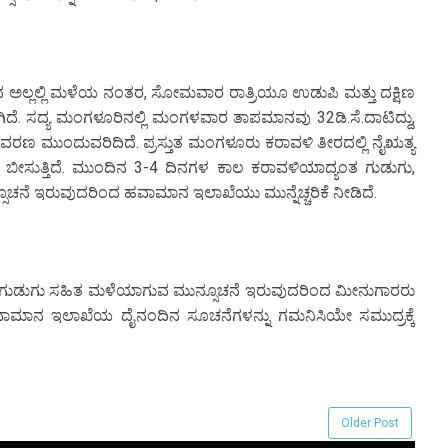
ಾರದ ಅಲ್ಲಲ್ಲಿ ಮಳೆಯ ನಂತರ, ಸೋಮವಾರ ರಾತ್ರಿಯೂ ಉಡುಪಿ ಮತ್ತು ದಕ್ಷಿಣ
ಿದೆ. ಸದ್ಯ ಮಂಗಳೂರಿನಲ್ಲಿ ಮಂಗಳವಾರ ತಾಪಮಾನವು 32ಡಿ.ಸೆ.ದಾಟಿದ್ದು,
 ಮುಂದುವರಿದಿದೆ. ಪ್ರಸ್ತುತ ಮಂಗಳೂರು ಕರಾವಳಿ ತೀರದಲ್ಲಿ ನೈಋತ್ಯ
ಾಳಿ ಬೀಸುತ್ತಿದೆ. ಮುಂದಿನ 3-4 ದಿನಗಳ ಕಾಲ ಕರಾವಳಿಯಾದ್ಯಂತ ಗುಡುಗು,
ನೆ ಇರುವುದರಿಂದ ಹವಾಮಾನ ಇಲಾಖೆಯು ಮುನ್ನೆಚ್ಚರಿಕೆ ನೀಡಿದೆ.
್ತು ಗುಡುಗು ಸಹಿತ ಮಳೆಯಾಗುವ ಮುನ್ಸೂಚನೆ ಇರುವುದರಿಂದ ಮೀನುಗಾರರು
ಹವಾಮಾನ ಇಲಾಖೆಯ ದೈನಂದಿನ ಸೂಚನೆಗಳನ್ನು ಗಮನಿಸಿಯೇ ಸಮುದ್ರಕ್ಕೆ
Older Post