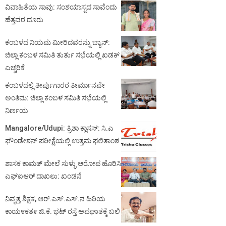
ವಿವಾಹಿತೆಯ ಸಾವು: ಸಂಶಯಾಸ್ಪದ ಸಾವೆಂದು
ಹೆತ್ತವರ ದೂರು
ಕಂಬಳದ ನಿಯಮ ಮೀರಿದವರನ್ನು ಬ್ಯಾನ್:
ಜಿಲ್ಲಾ ಕಂಬಳ ಸಮಿತಿ ತುರ್ತು ಸಭೆಯಲ್ಲಿ ಖಡಕ್
ಎಚ್ಚರಿಕೆ
ಕಂಬಳದಲ್ಲಿ ತೀರ್ಪುಗಾರರ ತೀರ್ಮಾನವೇ
ಅಂತಿಮ: ಜಿಲ್ಲಾ ಕಂಬಳ ಸಮಿತಿ ಸಭೆಯಲ್ಲಿ
ನಿರ್ಣಯ
Mangalore/Udupi: ತ್ರಿಶಾ ಕ್ಲಾಸಸ್: ಸಿ.ಎ
ಫೌಂಡೇಶನ್ ಪರೀಕ್ಷೆಯಲ್ಲಿ ಉತ್ತಮ ಫಲಿತಾಂಶ
ಶಾಸಕ ಕಾಮತ್ ಮೇಲೆ ಸುಳ್ಳು ಆರೋಪ ಹೊರಿಸಿ
ಎಫ್‌ಐಆರ್ ದಾಖಲು: ಖಂಡನೆ
ನಿವೃತ್ತ ಶಿಕ್ಷಕ, ಆರ್.ಎಸ್.ಎಸ್.ನ ಹಿರಿಯ
ಕಾಯ೯ಕತ೯ ಜಿ.ಕೆ. ಭಟ್ ರಸ್ತೆ ಅಪಘಾತಕ್ಕೆ ಬಲಿ