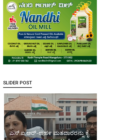
SLIDER POST
ಎಸ್.ಐ.ಆರ್-ಅಹ೯ ಮತದಾರರನ್ನು ಕೈ