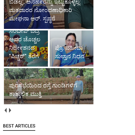
ಬಿಡಲ್ಲ', ಅನಹ೯ರನ್ನು ಇಟ್ಟುಕೊಳ್ಳಲ್ಲ:
ಮತದಾರರ ನೋಂದಣಾಧಿಕಾರಿ
ಮೇಘನಾ ಆರ್. ಸ್ಪಷ್ಠನೆ
ಸಂದೀಪ್ ಬೆದ್ರ
ಅವರ ಚೊಚ್ಚಲ
ನಿದೇ೯ಶನದ
ಪ್ರೊ. ವಹೀದಾ
"ಪಿಚ್ಚರ್" ತೆರೆಗೆ
ಸುಲ್ತಾನ ನಿಧನ
ಪುರಸಭೆಯಿಂದ ರಸ್ತೆ ಗುಂಡಿಗಳಿಗೆ
ತಾತ್ಕಾಲಿಕ ಮುಕ್ತಿ
BEST ARTICLES