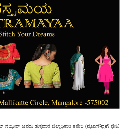
ಲ್ ನಝೀರ್ ಅವರು ಶುಕ್ರವಾರ ಜಿಲ್ಲಾಧಿಕಾರಿ ಕಚೇರಿ (ಪ್ರಜಾಸೌಧ)ಗೆ ಭೇಟಿ