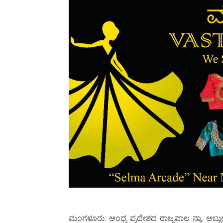
ಮಂಗಳೂರು: ಆಂಧ್ರ ಪ್ರದೇಶದ ರಾಜ್ಯಪಾಲ ನ್ಯಾ. ಅಬ್ದು