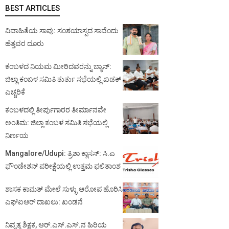
BEST ARTICLES
ವಿವಾಹಿತೆಯ ಸಾವು: ಸಂಶಯಾಸ್ಪದ ಸಾವೆಂದು
ಹೆತ್ತವರ ದೂರು
ಕಂಬಳದ ನಿಯಮ ಮೀರಿದವರನ್ನು ಬ್ಯಾನ್:
ಜಿಲ್ಲಾ ಕಂಬಳ ಸಮಿತಿ ತುರ್ತು ಸಭೆಯಲ್ಲಿ ಖಡಕ್
ಎಚ್ಚರಿಕೆ
ಕಂಬಳದಲ್ಲಿ ತೀರ್ಪುಗಾರರ ತೀರ್ಮಾನವೇ
ಅಂತಿಮ: ಜಿಲ್ಲಾ ಕಂಬಳ ಸಮಿತಿ ಸಭೆಯಲ್ಲಿ
ನಿರ್ಣಯ
Mangalore/Udupi: ತ್ರಿಶಾ ಕ್ಲಾಸಸ್: ಸಿ.ಎ
ಫೌಂಡೇಶನ್ ಪರೀಕ್ಷೆಯಲ್ಲಿ ಉತ್ತಮ ಫಲಿತಾಂಶ
ಶಾಸಕ ಕಾಮತ್ ಮೇಲೆ ಸುಳ್ಳು ಆರೋಪ ಹೊರಿಸಿ
ಎಫ್‌ಐಆರ್ ದಾಖಲು: ಖಂಡನೆ
ನಿವೃತ್ತ ಶಿಕ್ಷಕ, ಆರ್.ಎಸ್.ಎಸ್.ನ ಹಿರಿಯ