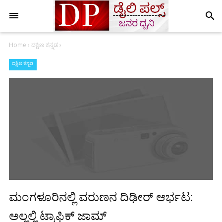
search
Home
›
ದಕ್ಷಿಣ ಕನ್ನಡ
›
ದಕ್ಷಿಣ ಕನ್ನಡ
ಮಂಗಳೂರಿನಲ್ಲಿ ವರುಣನ ದಿಢೀರ್ ಆರ್ಭಟ:
ಅಲ್ಲಲ್ಲಿ ಟ್ರಾಫಿಕ್ ಜಾಮ್