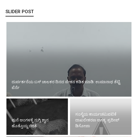
SLIDER POST
ದುರ್ವರ್ತನೆಯ ಬಸ್ ಚಾಲಕರ ದಿನದ ವೇತನ ಕಡಿತ ಮಾಡಿ: ಉಮಾನಾಥ ಶೆಟ್ಟಿ
ಪೆರ್ನೆ
ಸಂಸ್ಥೆಯ ಕಾರ್ಯಚಟುವಟಿಕೆ
ಮನೆ ಅಂಗಳಕ್ಕೆ ನುಗ್ಗಿ ಶ್ವಾನ
ದಾಖಲೀಕರಣ ಅಗತ್ಯ: ಪ್ರದೀಪ್
ಹೊತ್ತೊಯ್ದ ಚಿರತೆ
ಡಿಸೋಜಾ