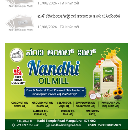
10/08/2026 - T?t Nh?n xét
ಮಳೆ ಕಡಿಮೆಯಾಗಿದ್ದರಿಂದ ತಾವಾರಣ ತುಸು ಬಿಸಿಯೇರಿಕೆ
10/08/2026 - T?t Nh?n xét