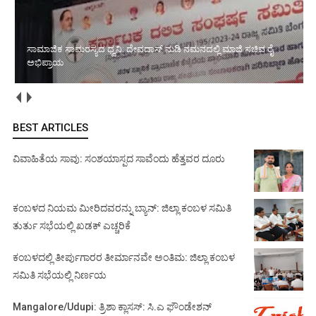
ಸಾಮಾಜಿಕ ಸಾಮರಸ್ಯದ ಧ್ವನಿ: ದೇವದಾಸ್ ನುಡಿ ನಮನದಲ್ಲಿ ಮಾಜಿ ಸಚಿವ ರೈ
ಅಭಿಪ್ರಾಯ
BEST ARTICLES
ವಿವಾಹಿತೆಯ ಸಾವು: ಸಂಶಯಾಸ್ಪದ ಸಾವೆಂದು ಹೆತ್ತವರ ದೂರು
ಕಂಬಳದ ನಿಯಮ ಮೀರಿದವರನ್ನು ಬ್ಯಾನ್: ಜಿಲ್ಲಾ ಕಂಬಳ ಸಮಿತಿ
ತುರ್ತು ಸಭೆಯಲ್ಲಿ ಖಡಕ್ ಎಚ್ಚರಿಕೆ
ಕಂಬಳದಲ್ಲಿ ತೀರ್ಪುಗಾರರ ತೀರ್ಮಾನವೇ ಅಂತಿಮ: ಜಿಲ್ಲಾ ಕಂಬಳ
ಸಮಿತಿ ಸಭೆಯಲ್ಲಿ ನಿರ್ಣಯ
Mangalore/Udupi: ತ್ರಿಶಾ ಕ್ಲಾಸಸ್: ಸಿ.ಎ ಫೌಂಡೇಶನ್