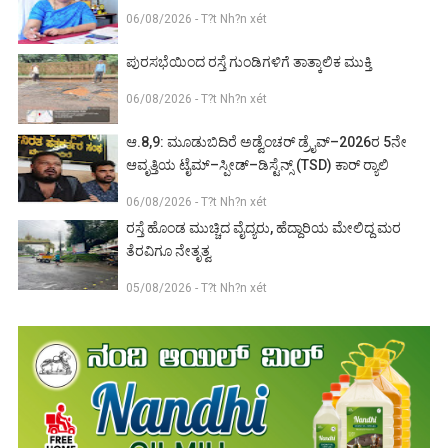
06/08/2026 - T?t Nh?n xét
ಪುರಸಭೆಯಿಂದ ರಸ್ತೆ ಗುಂಡಿಗಳಿಗೆ ತಾತ್ಕಾಲಿಕ ಮುಕ್ತಿ
06/08/2026 - T?t Nh?n xét
ಆ.8,9: ಮೂಡುಬಿದಿರೆ ಅಡ್ವೆಂಚರ್ ಡ್ರೈವ್–2026ರ 5ನೇ
ಆವೃತ್ತಿಯ ಟೈಮ್–ಸ್ಪೀಡ್–ಡಿಸ್ಟೆನ್ಸ್ (TSD) ಕಾರ್ ರ‍್ಯಾಲಿ
06/08/2026 - T?t Nh?n xét
ರಸ್ತೆ ಹೊಂಡ ಮುಚ್ಚಿದ ವೈದ್ಯರು, ಹೆದ್ದಾರಿಯ ಮೇಲಿದ್ದ ಮರ
ತೆರವಿಗೂ ನೇತೃತ್ವ
05/08/2026 - T?t Nh?n xét