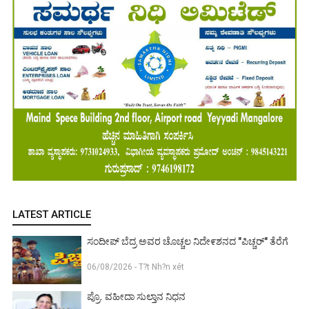
LATEST ARTICLE
ಸಂದೀಪ್ ಬೆದ್ರ ಅವರ ಚೊಚ್ಚಲ ನಿದೇ೯ಶನದ "ಪಿಚ್ಚರ್" ತೆರೆಗೆ
06/08/2026 - T?t Nh?n xét
ಪ್ರೊ. ವಹೀದಾ ಸುಲ್ತಾನ ನಿಧನ