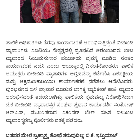
ಪಾಲಿಕೆ ಅಧಿಕಾರಿಗಳು ತೆರವು ಕಾರ್ಯಾಚರಣೆ ಆರಂಭಿಸುತ್ತಿದ್ದಂತೆ ಬೀದಿಬದಿ
ವ್ಯಾಪಾರಿಗಳು ಸಿಐಟಿಯು ನೇತೃತ್ವದಲ್ಲಿ ಪ್ರತಿಭಟನೆ ಆರಂಭಿಸಿದರು ಬೀದಿ
ವ್ಯಾಪಾರದ ನಿಯಮನುಸಾರ ಪರ್ಯಾಯ ವ್ಯವಸ್ಥೆ ಮಾಡಿದ ನಂತರ
ಕಾರ್ಯಾಚರಣೆ ನಡೆಸಿ ಎಂದು ಆಯುಕ್ತರಲ್ಲಿ ವಿನಂತಿಕೊಂಡರೂ ಪಾಲಿಕೆ
ಆಯುಕ್ತರು ಬೀದಿಬದಿ ವ್ಯಾಪಾರಿಗಳ ಆಗ್ರಹವನ್ನು ಕಡೆಗಣಿಸಿ ಏಕಪಕ್ಷೀಯ
ಮತ್ತು ಆಕ್ರಮಣಕಾರಿಯಾಗಿ ಕಾರ್ಯಾಚರಣೆ ನಡೆಸಲು ಆದೇಶಿಸಿದರು.
ಪುರಭವನದ ಬಳಿ ವ್ಯಾಪಾರ ಮಾಡುವ ಜಾಗಕ್ಕೆ ಬ್ಯಾರಿಕೇಡ್ ಹಾಕಿ ವ್ಯಾಪಾರ
ಆರಂಭಿಸದಂತೆ ತಡೆಯಲಾಗಿತ್ತು. ಪಾಲಿಕೆಯ ಕ್ರಮವನ್ನು ವಿರೋಧಿಸಿದಾಗ
ದ.ಕ ಬೀದಿಬದಿ ವ್ಯಾಪಾರಸ್ಥರ ಸಂಘದ ಪ್ರಧಾನ ಕಾರ್ಯದರ್ಶಿ ಸಂತೋಷ್
ಆರ್.ಎಸ್., ಮುಖಂಡರಾದ ಸಿಕಂದರ್ ಬೇಗ್ ಸಹಿತ ಬೀದಿಬದಿ
ವ್ಯಾಪಾರಸ್ಥರನ್ನು ಪೊಲೀಸರು ವಶಕ್ಕೆ ಪಡೆದರು.
ಬಡವರ ಮೇಲೆ ಬ್ರಹ್ಮಾಸ್ತ್ರ ಶೋಭೆ ತರುವುದಿಲ್ಲ: ಬಿ.ಕೆ. ಇಮ್ತಿಯಾಜ್