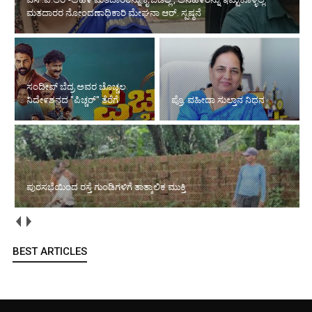
ಮತದಾರರ ನೋಂದಣಾಧಿಕಾರಿ ಮೇಘನಾ ಆರ್. ಸ್ಪಷ್ಠನೆ
ಸಂದೀಪ್ ಬೆದ್ರ ಅವರ ಚೊಚ್ಚಲ
ನಿದೇ೯ಶನದ "ಪಿಚ್ಚರ್" ತೆರೆಗೆ
ಪ್ರೊ. ವಹೀದಾ ಸುಲ್ತಾನ ನಿಧನ
ಪುರಸಭೆಯಿಂದ ರಸ್ತೆ ಗುಂಡಿಗಳಿಗೆ ತಾತ್ಕಾಲಿಕ ಮುಕ್ತಿ
BEST ARTICLES