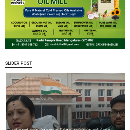
SLIDER POST
ಎಸ್.ಐ.ಆರ್-ಅಹ೯ ಮತದಾರರನ್ನು ಕೈ ಬಿಡಲ್ಲ', ಅನಹ೯ರನ್ನು ಇಟ್ಟುಕೊಳ್ಳಲ್ಲ: