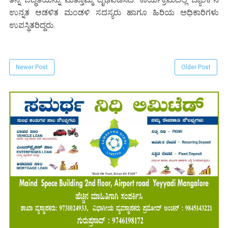
ಉನ್ನತ ಆಡಳಿತ ಮಂಡಳಿ ಸದಸ್ಯರು ಹಾಗೂ ಹಿರಿಯ ಅಧಿಕಾರಿಗಳು
ಉಪಸ್ಥಿತರಿದ್ದರು.
Newer Post
Older Post