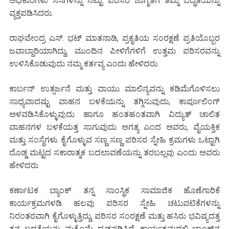
ಅಧಿಕಾರಿಗಳು ಸಸಿಗಳನ್ನು ನೆಟ್ಟು ಪರಿಸರ ಜಾಗೃತಿಗೆ ತಮ್ಮ ಬದ್ಧತೆಯನ್ನು
ವ್ಯಕ್ತಪಡಿಸಿದರು.
ರಾಘವೇಂದ್ರ ಎಸ್. ಭಟ್ ಮಾತನಾಡಿ, ಪ್ರಕೃತಿಯ ಸಂರಕ್ಷಣೆ ಪ್ರತಿಯೊಬ್ಬರ
ಜವಾಬ್ದಾರಿಯಾಗಿದ್ದು, ಮುಂದಿನ ಪೀಳಿಗೆಗಳಿಗೆ ಉತ್ತಮ ಪರಿಸರವನ್ನು
ಉಳಿಸಿಕೊಡುವುದು ನಮ್ಮ ಕರ್ತವ್ಯ ಎಂದು ಹೇಳಿದರು.
ಕಾರ್ಬನ್ ಉತ್ಸರ್ಜನೆ ಮತ್ತು ವಾಯು ಮಾಲಿನ್ಯವನ್ನು ಕಡಿಮೆಗೊಳಿಸಲು
ಸಾಧ್ಯವಾದಷ್ಟು ವಾಹನ ಬಳಕೆಯನ್ನು ತಗ್ಗಿಸುವುದು, ಕಾರ್ಪೂಲಿಂಗ್
ಅಳವಡಿಸಿಕೊಳ್ಳುವುದು ಹಾಗೂ ಹಂತಹಂತವಾಗಿ ವಿದ್ಯುತ್ ಚಾಲಿತ
ವಾಹನಗಳ ಬಳಕೆಯತ್ತ ಸಾಗುವುದು ಅಗತ್ಯ ಎಂದ ಅವರು, ವೈಯಕ್ತಿಕ
ಮತ್ತು ಸಂಸ್ಥೆಗಳು ಕೈಗೊಳ್ಳುವ ಸಣ್ಣ ಸಣ್ಣ ಪರಿಸರ ಸ್ನೇಹಿ ಕ್ರಮಗಳು ಒಟ್ಟಾಗಿ
ದೊಡ್ಡ ಮಟ್ಟದ ಸಕಾರಾತ್ಮಕ ಬದಲಾವಣೆಯನ್ನು ತರಬಲ್ಲವು ಎಂದು ಅವರು
ಹೇಳಿದರು
ಕರ್ಣಾಟಕ ಬ್ಯಾಂಕ್ ತನ್ನ ಸಾಂಸ್ಥಿಕ ಸಾಮಾಜಿಕ ಹೊಣೆಗಾರಿಕೆ
ಕಾರ್ಯಕ್ರಮಗಳಡಿ ಹಲವು ಪರಿಸರ ಸ್ನೇಹಿ ಚಟುವಟಿಕೆಗಳನ್ನು
ನಿರಂತರವಾಗಿ ಕೈಗೊಳ್ಳುತ್ತಿದ್ದು, ಪರಿಸರ ಸಂರಕ್ಷಣೆ ಮತ್ತು ಹಸಿರು ಭವಿಷ್ಯದತ್ತ
ತನ್ನ ಬದ್ಧತೆಯನ್ನು ಮತ್ತೊಮ್ಮೆ ದೃಢಪಡಿಸಿದೆ. ಕಾರ್ಯಕ್ರಮದಲ್ಲಿ ಬ್ಯಾಂಕ್‌ನ