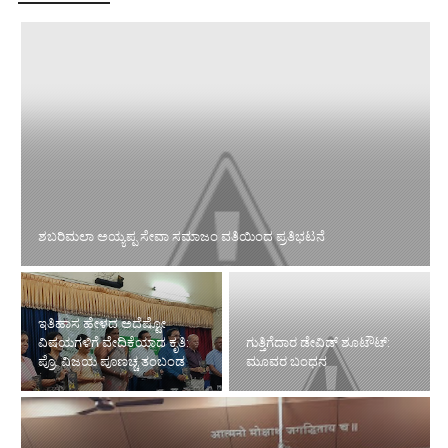
ಶಬರಿಮಲಾ ಅಯ್ಯಪ್ಪ ಸೇವಾ ಸಮಾಜಂ ವತಿಯಿಂದ ಪ್ರತಿಭಟನೆ
ಇತಿಹಾಸ ಹೇಳದ ಅದೆಷ್ಟೋ
ವಿಷಯಗಳಿಗೆ ವೇದಿಕೆಯಾದ ಕೃತಿ:
ಗುತ್ತಿಗೆದಾರ ಡೇವಿಡ್ ಶೂಟೌಟ್:
ಪ್ರೊ. ವಿಜಯ ಪೂಣಚ್ಚ ತಂಬಂಡ
ಮೂವರ ಬಂಧನ