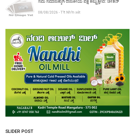
ಸಮ ಸಮಾಜಕ್ಕಾಗಿ ರಾಜಕೀಯ ಪಕ್ಷ ಕಟ್ಟುತ್ತೇವೆ: ಚೇತನ್
08/08/2026 - T?t Nh?n xét
SLIDER POST