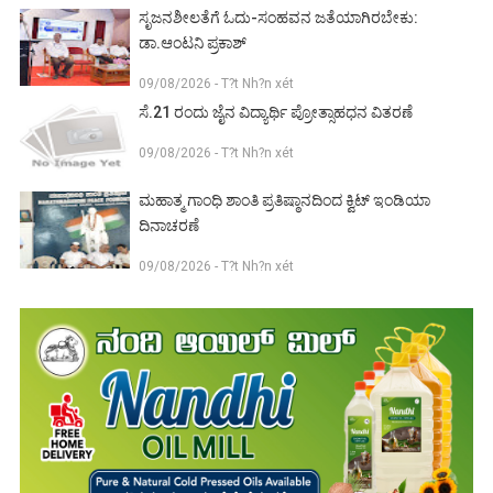
ಸೃಜನಶೀಲತೆಗೆ ಓದು-ಸಂಹವನ ಜತೆಯಾಗಿರಬೇಕು:
ಡಾ.ಆಂಟನಿ ಪ್ರಕಾಶ್
09/08/2026 - T?t Nh?n xét
ಸೆ.21 ರಂದು ಜೈನ ವಿದ್ಯಾರ್ಥಿ ಪ್ರೋತ್ಸಾಹಧನ ವಿತರಣೆ
09/08/2026 - T?t Nh?n xét
ಮಹಾತ್ಮ ಗಾಂಧಿ ಶಾಂತಿ ಪ್ರತಿಷ್ಠಾನದಿಂದ ಕ್ವಿಟ್ ಇಂಡಿಯಾ
ದಿನಾಚರಣೆ
09/08/2026 - T?t Nh?n xét