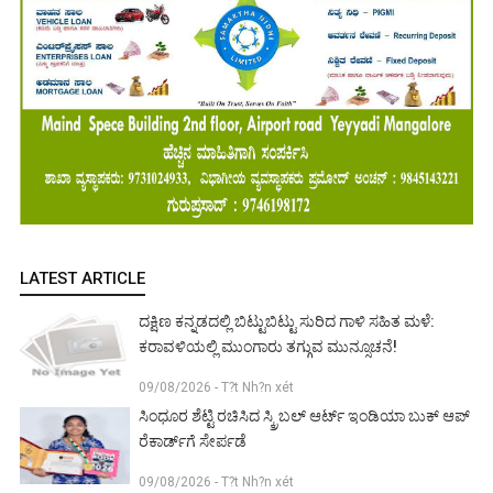
LATEST ARTICLE
ದಕ್ಷಿಣ ಕನ್ನಡದಲ್ಲಿ ಬಿಟ್ಟುಬಿಟ್ಟು ಸುರಿದ ಗಾಳಿ ಸಹಿತ ಮಳೆ:
ಕರಾವಳಿಯಲ್ಲಿ ಮುಂಗಾರು ತಗ್ಗುವ ಮುನ್ಸೂಚನೆ!
09/08/2026 - T?t Nh?n xét
ಸಿಂಧೂರ ಶೆಟ್ಟಿ ರಚಿಸಿದ ಸ್ಕ್ರಿಬಲ್ ಆರ್ಟ್ ಇಂಡಿಯಾ ಬುಕ್ ಆಪ್
ರೆಕಾರ್ಡ್‌ಗೆ ಸೇರ್ಪಡೆ
09/08/2026 - T?t Nh?n xét