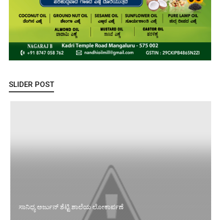
SLIDER POST
ಸಾನಿಧ್ಯ ಅರ್ಜುನ್ ಶೆಟ್ಟಿ ಶಾಲೆಯ ಲೋಕಾರ್ಪಣೆ