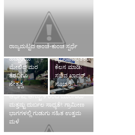
ರಸ್ತೆ ಹೊಂಡ
ಅಧಿಕಾರಿಗಳು
ಮುಚ್ಚಿದ
ಬುದ್ದಿವಂತಿಕೆಯ
ರಾಜ್ಯಮಟ್ಟದ ಅಂಚೆ-ಕುಂಚ ಸ್ಪರ್ಧೆ
ವೈದ್ಯರು,
ಜತೆಗೆ
ಹೆದ್ದಾರಿಯ
ಹೃದಯವಂತಿಕೆಯಿಂದ
ಮೇಲಿದ್ದ ಮರ
ಕೆಲಸ ಮಾಡಿ:
ತೆರವಿಗೂ
ಸಚಿವ ಖಾದರ್
ನೇತೃತ್ವ
ಸೂಚನೆ
ಕರಾವಳಿಯಲ್ಲಿ ತಗ್ಗಿದ ಮಳೆಯ
ಆರ್ಭಟ, ಆಗಸ್ಟ್ 9 ರಿಂದ ಮುಂಗಾರು
ಮತ್ತಷ್ಟು ದುರ್ಬಲ ಸಾಧ್ಯತೆ!: ಗ್ರಾಮೀಣ
ಭಾಗಗಳಲ್ಲಿ ಗುಡುಗು ಸಹಿತ ಉತ್ತಮ
ಮಳೆ