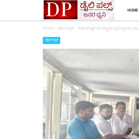
HOME
Home
›
ದಕ್ಷಿಣ ಕನ್ನಡ
›
ಕಾರಿಂಜೇಶ್ವರ ದೇವಸ್ಥಾನದ ವ್ಯವಸ್ಥಾಪನಾ ಸಮಿ
ದಕ್ಷಿಣ ಕನ್ನಡ