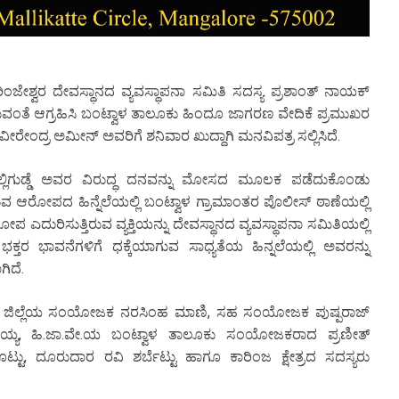
 ಕಾರಿಂಜೇಶ್ವರ ದೇವಸ್ಥಾನದ ವ್ಯವಸ್ಥಾಪನಾ ಸಮಿತಿ ಸದಸ್ಯ ಪ್ರಶಾಂತ್ ನಾಯಕ್
ೈಬಿಡುವಂತೆ ಆಗ್ರಹಿಸಿ ಬಂಟ್ವಾಳ ತಾಲೂಕು ಹಿಂದೂ ಜಾಗರಣ ವೇದಿಕೆ ಪ್ರಮುಖರ
ೀರೇಂದ್ರ ಅಮೀನ್ ಅವರಿಗೆ ಶನಿವಾರ ಖುದ್ದಾಗಿ ಮನವಿಪತ್ರ ಸಲ್ಲಿಸಿದೆ.
ಲ್ಲಿಗುಡ್ಡೆ ಅವರ ವಿರುದ್ಧ ದನವನ್ನು ಮೋಸದ ಮೂಲಕ ಪಡೆದುಕೊಂಡು
 ಆರೋಪದ ಹಿನ್ನೆಲೆಯಲ್ಲಿ ಬಂಟ್ವಾಳ ಗ್ರಾಮಾಂತರ ಪೊಲೀಸ್ ಠಾಣೆಯಲ್ಲಿ
ದುರಿಸುತ್ತಿರುವ ವ್ಯಕ್ತಿಯನ್ನು ದೇವಸ್ಥಾನದ ವ್ಯವಸ್ಥಾಪನಾ ಸಮಿತಿಯಲ್ಲಿ
ರ ಭಾವನೆಗಳಿಗೆ ಧಕ್ಕೆಯಾಗುವ ಸಾಧ್ಯತೆಯ ಹಿನ್ನಲೆಯಲ್ಲಿ ಅವರನ್ನು
ಿದೆ.
ರ ಜಿಲ್ಲೆಯ ಸಂಯೋಜಕ ನರಸಿಂಹ ಮಾಣಿ, ಸಹ ಸಂಯೋಜಕ ಪುಷ್ಪರಾಜ್
ಮಯ್ಯ, ಹಿ.ಜಾ.ವೇ.ಯ ಬಂಟ್ವಾಳ ತಾಲೂಕು ಸಂಯೋಜಕರಾದ ಪ್ರಣೀತ್
 ದೂರುದಾರ ರವಿ ಶರ್ಬೆಟ್ಟು ಹಾಗೂ ಕಾರಿಂಜ ಕ್ಷೇತ್ರದ ಸದಸ್ಯರು