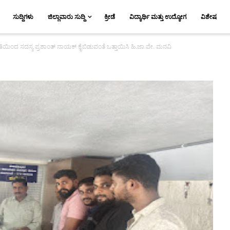
ಸುದ್ದಿಗಳು
ಜಿಲ್ಲಾವಾರು ಸುದ್ದಿ
ಕ್ರೀಡೆ
ವಿದ್ಯಾರ್ಥಿ ಮತ್ತು ಉದ್ಯೋಗ
ವಿಶೇಷ
ತಿಯಿಂದ ಸದಸ್ಯ ಪ್ರಶಾಂತ್ ನಾಯಕ್ ಕೈಬಿಡುವಂತೆ ಒತ್ತಾಯಿಸಿ ಹಿ.ಜಾ.ವೇ. ಮನವಿ