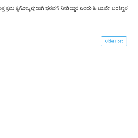
ಸೂಕ್ತ ಕ್ರಮ ಕೈಗೊಳ್ಳುವುದಾಗಿ ಭರವಸೆ ನೀಡಿದ್ದಾರೆ ಎಂದು ಹಿ.ಜಾ.ವೇ. ಬಂಟ್ವಾಳ
Older Post