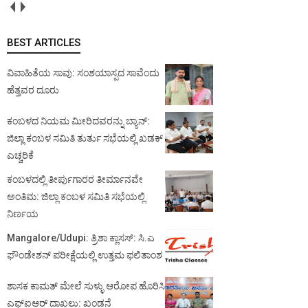
BEST ARTICLES
ವಿವಾಹಿತೆಯ ಸಾವು: ಸಂಶಯಾಸ್ಪದ ಸಾವೆಂದು
ಹೆತ್ತವರ ದೂರು
ಕಂಬಳದ ನಿಯಮ ಮೀರಿದವರನ್ನು ಬ್ಯಾನ್:
ಜಿಲ್ಲಾ ಕಂಬಳ ಸಮಿತಿ ತುರ್ತು ಸಭೆಯಲ್ಲಿ ಖಡಕ್
ಎಚ್ಚರಿಕೆ
ಕಂಬಳದಲ್ಲಿ ತೀರ್ಪುಗಾರರ ತೀರ್ಮಾನವೇ
ಅಂತಿಮ: ಜಿಲ್ಲಾ ಕಂಬಳ ಸಮಿತಿ ಸಭೆಯಲ್ಲಿ
ನಿರ್ಣಯ
Mangalore/Udupi: ತ್ರಿಶಾ ಕ್ಲಾಸಸ್: ಸಿ.ಎ
ಫೌಂಡೇಶನ್ ಪರೀಕ್ಷೆಯಲ್ಲಿ ಉತ್ತಮ ಫಲಿತಾಂಶ
ಶಾಸಕ ಕಾಮತ್ ಮೇಲೆ ಸುಳ್ಳು ಆರೋಪ ಹೊರಿಸಿ
ಎಫ್‌ಐಆರ್ ದಾಖಲು: ಖಂಡನೆ