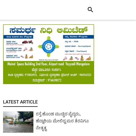
search
LATEST ARTICLE
ರಸ್ತೆ ಹೊಂಡ ಮುಚ್ಚಿದ ವೈದ್ಯರು,
ಹೆದ್ದಾರಿಯ ಮೇಲಿದ್ದ ಮರ ತೆರವಿಗೂ
ನೇತೃತ್ವ