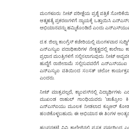
ಮಂಗಳೂರು: ನೀಟ್ ಪರೀಕ್ಷೆಯ ಪ್ರಶ್ನೆ ಪತ್ರಿಕೆ ಸೋರಿಕೆ
ಆತ್ಮಹತ್ಯೆ ಪ್ರಕರಣಗಳಿಗೆ ನ್ಯಾಯಕ್ಕೆ ಒತ್ತಾಯಿಸಿ ಎನ್‌
ಅಭಿಯಾನವನ್ನು ಹಮ್ಮಿಕೊಂಡಿದೆ ಎಂದು ಎನ್‌ಎಸ್‌ಯುಐ ದ.ಕ
ದ.ಕ. ಜಿಲ್ಲಾ ಕಾಂಗ್ರೆಸ್ ಕಚೇರಿಯಲ್ಲಿ ಮಂಗಳವಾರ ಸುದ
ಎನ್‌ಎಸ್ಯುಐ ಪದಾಧಿಕಾರಿಗಳ ನೇತೃತ್ವದಲ್ಲಿ ಕಾಲೇಜು ಕ್ಯಾ
ಪ್ರಧಾನ ಮಂತ್ರಿಗಳಿಗೆ ಸಲ್ಲಿಸಲಾಗುವುದು. ನೀಟ್ ಅವ್ಯವ
ಹುದ್ದೆಗೆ ರಾಜೀನಾಮೆ ಸಲ್ಲಿಸುವವರೆಗೆ ಎನ್‌ಎಸ್
ಎನ್‌ಎಸ್ಯುಐ ವತಿಯಿಂದ ಸಂಸತ್ ಚಲೋ ಕಾರ್ಯಕ್ರಮ ನಡ
ಎಂದರು.
ನೀಟ್ ಮಾತ್ರವಲ್ಲದೆ, ಕ್ಯಾಂಪಸ್‌ನಲ್ಲಿ ವಿದ್ಯಾರ್ಥಿಗಳು ಎದ
ಮುಖಂಡ ರಾಹುಲ್ ಗಾಂಧಿಯವರು ‘ಚಾತ್ರೋಂ ಕಿ ಗೂಂ
ಎನ್‌ಎಸ್‌ಐಯು ಮೂಲಕ ನೀಡಲಾದ ಕ್ಯೂಆರ್ ಕೋಡ್ ಮ
ಹಂಚಿಕೊಳ್ಳಬಹುದು. ಈ ಅಭಿಯಾನ ಈ ತಿಂಗಳ ಅಂತ್ಯದ
ಹಂಪನಕಟ್ಟೆ ವಿವಿ ಕಾಲೇಜಿನಲ್ಲಿ ಪ್ರಸಕ್ತ ವರ್ಷದಿಂದ ಎ