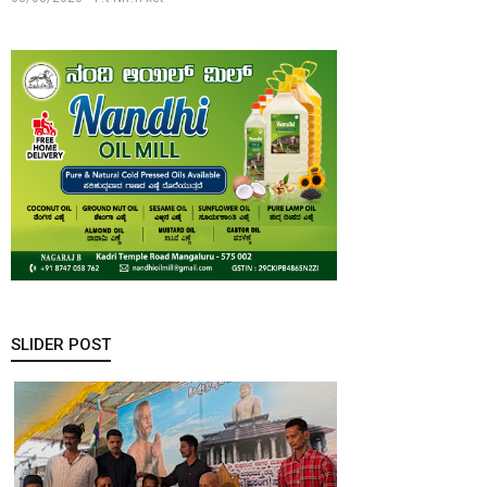
SLIDER POST
ಪುತ್ತೂರು ಸಂತ
ಫಿಲೋಮಿನಾ
(ಸ್ವಾಯತ್ತ)