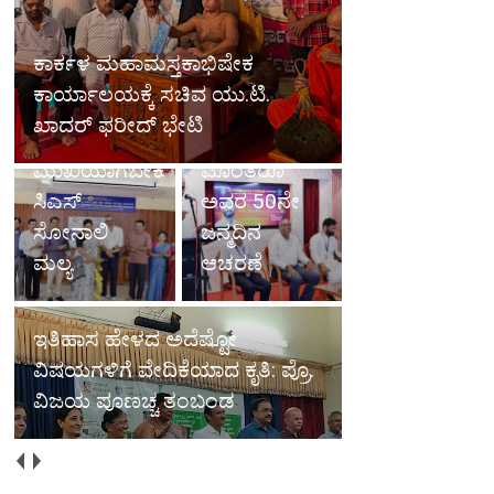
ಕಾಲೇಜಿನ
ಪ್ರಾಂಶುಪಾಲ
ಕಾರ್ಕಳ ಮಹಾಮಸ್ತಕಾಭಿಷೇಕ
ವಾಣಿಜ್ಯಶಾಸ್ತ್ರ
ವಂ. ಡಾ.
ಕಾರ್ಯಾಲಯಕ್ಕೆ ಸಚಿವ ಯು.ಟಿ.
ಅಧ್ಯಯನ
ಆಂಟನಿ
ಖಾದರ್ ಫರೀದ್ ಭೇಟಿ
ಉದ್ಯೋಗ
ಪ್ರಕಾಶ್
ಮುಖಿಯಾಗಬೇಕು:
ಮೊಂತೆರೊ
ಸಿಎಸ್
ಅವರ 50ನೇ
ಸೋನಾಲಿ
ಜನ್ಮದಿನ
ಮಲ್ಯ
ಆಚರಣೆ
ಇತಿಹಾಸ ಹೇಳದ ಅದೆಷ್ಟೋ
ವಿಷಯಗಳಿಗೆ ವೇದಿಕೆಯಾದ ಕೃತಿ: ಪ್ರೊ.
ವಿಜಯ ಪೂಣಚ್ಚ ತಂಬಂಡ