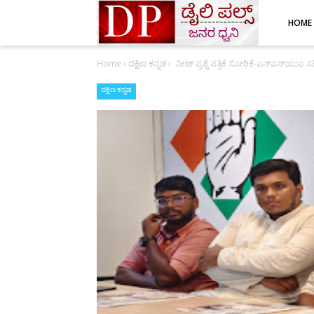
HOME
Home
›
ದಕ್ಷಿಣ ಕನ್ನಡ
›
ನೀಟ್ ಪ್ರಶ್ನೆ ಪತ್ರಿಕೆ ಸೋರಿಕೆ-ಎನ್‌ಎಸ್‌ಯುಐ
ದಕ್ಷಿಣ ಕನ್ನಡ