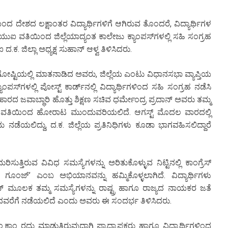
ಯಿಂದ ದೇಶದ ಲಕ್ಷಾಂತರ ವಿದ್ಯಾರ್ಥಿಗಳಿಗೆ ಆಗಿರುವ ತೊಂದರೆ, ವಿದ್ಯಾರ್ಥಿಗಳ
ಎಸ್‌ಯುಐ ವತಿಯಿಂದ ಜಿಲ್ಲೆಯಾದ್ಯಂತ ಕಾಲೇಜು ಕ್ಯಾಂಪಸ್‌ಗಳಲ್ಲಿ ಸಹಿ ಸಂಗ್ರಹ
. ಜಿಲ್ಲಾ ಅಧ್ಯಕ್ಷ ಸುಹಾನ್ ಆಳ್ವ ತಿಳಿಸಿದರು.
್ದಿಗೋಷ್ಟಿಯಲ್ಲಿ ಮಾತನಾಡಿದ ಅವರು, ಜಿಲ್ಲೆಯ ಎಂಟು ವಿಧಾನಸಭಾ ವ್ಯಾಪ್ತಿಯ
ಂಪಸ್‌ಗಳಲ್ಲಿ ಪೋಸ್ಟ್ ಕಾರ್ಡ್‌ನಲ್ಲಿ ವಿದ್ಯಾರ್ಥಿಗಳಿಂದ ಸಹಿ ಸಂಗ್ರಹ ನಡೆಸಿ
ಹಾರದ ಜವಾಬ್ಧಾರಿ ಹೊತ್ತು ಶಿಕ್ಷಣ ಸಚಿವ ಧರ್ಮೇಂದ್ರ ಪ್ರದಾನ್ ಅವರು ತಮ್ಮ
‌ಯುಐ ವತಿಯಿಂದ ಹೋರಾಟ ಮುಂದುವರಿಯಲಿದೆ. ಆಗಸ್ಟ್ ಮೊದಲ ವಾರದಲ್ಲಿ
ೆಯಲಿದ್ದು, ದ.ಕ. ಜಿಲ್ಲೆಯ ಪ್ರತಿನಿಧಿಗಳು ಕೂಡಾ ಭಾಗವಹಿಸಲಿದ್ದಾರೆ
ುರಿಸುತ್ತಿರುವ ವಿವಿಧ ಸಮಸ್ಯೆಗಳನ್ನು ಅರಿತುಕೊಳ್ಳುವ ನಿಟ್ಟಿನಲ್ಲಿ ಕಾಂಗ್ರೆಸ್
ಜ್’ ಎಂಬ ಅಭಿಯಾನವನ್ನು ಹಮ್ಮಿಕೊಳ್ಳಲಾಗಿದೆ. ವಿದ್ಯಾರ್ಥಿಗಳು
ೂಲಕ ತಮ್ಮ ಸಮಸ್ಯೆಗಳನ್ನು ರಾಷ್ಟ್ರ ಹಾಗೂ ರಾಜ್ಯದ ನಾಯಕರ ಜತೆ
ವರೆಗೆ ನಡೆಯಲಿದೆ ಎಂದು ಅವರು ಈ ಸಂದರ್ಭ ತಿಳಿಸಿದರು.
ಂ.ಕಾಂ ರದ್ದು ಮಾಡುತ್ತಿರುವುದಾಗಿ ಪ್ರಾಧ್ಯಾಪಕರು ಹಾಗೂ ವಿದ್ಯಾರ್ಥಿಗಳಿಂದ