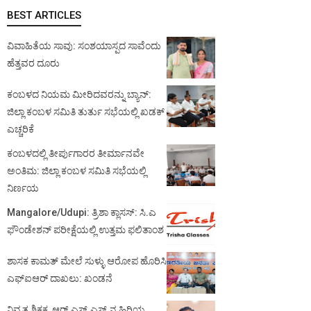
BEST ARTICLES
ವಿವಾಹಿತೆಯ ಸಾವು: ಸಂಶಯಾಸ್ಪದ ಸಾವೆಂದು
ಹೆತ್ತವರ ದೂರು
ಕಂಬಳದ ನಿಯಮ ಮೀರಿದವರನ್ನು ಬ್ಯಾನ್:
ಜಿಲ್ಲಾ ಕಂಬಳ ಸಮಿತಿ ತುರ್ತು ಸಭೆಯಲ್ಲಿ ಖಡಕ್
ಎಚ್ಚರಿಕೆ
ಕಂಬಳದಲ್ಲಿ ತೀರ್ಪುಗಾರರ ತೀರ್ಮಾನವೇ
ಅಂತಿಮ: ಜಿಲ್ಲಾ ಕಂಬಳ ಸಮಿತಿ ಸಭೆಯಲ್ಲಿ
ನಿರ್ಣಯ
Mangalore/Udupi: ತ್ರಿಶಾ ಕ್ಲಾಸಸ್: ಸಿ.ಎ
ಫೌಂಡೇಶನ್ ಪರೀಕ್ಷೆಯಲ್ಲಿ ಉತ್ತಮ ಫಲಿತಾಂಶ
ಶಾಸಕ ಕಾಮತ್ ಮೇಲೆ ಸುಳ್ಳು ಆರೋಪ ಹೊರಿಸಿ
ಎಫ್‌ಐಆರ್ ದಾಖಲು: ಖಂಡನೆ
ನಿವೃತ್ತ ಶಿಕ್ಷಕ, ಆರ್.ಎಸ್.ಎಸ್.ನ ಹಿರಿಯ