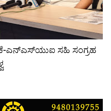
ೋರಿಕೆ-ಎನ್‌ಎಸ್‌ಯುಐ ಸಹಿ ಸಂಗ್ರಹ
ವ