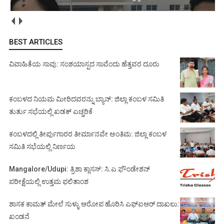
BEST ARTICLES
ವಿವಾಹಿತೆಯ ಸಾವು: ಸಂಶಯಾಸ್ಪದ ಸಾವೆಂದು ಹೆತ್ತವರ ದೂರು
ಕಂಬಳದ ನಿಯಮ ಮೀರಿದವರನ್ನು ಬ್ಯಾನ್: ಜಿಲ್ಲಾ ಕಂಬಳ ಸಮಿತಿ
ತುರ್ತು ಸಭೆಯಲ್ಲಿ ಖಡಕ್ ಎಚ್ಚರಿಕೆ
ಕಂಬಳದಲ್ಲಿ ತೀರ್ಪುಗಾರರ ತೀರ್ಮಾನವೇ ಅಂತಿಮ: ಜಿಲ್ಲಾ ಕಂಬಳ
ಸಮಿತಿ ಸಭೆಯಲ್ಲಿ ನಿರ್ಣಯ
Mangalore/Udupi: ತ್ರಿಶಾ ಕ್ಲಾಸಸ್: ಸಿ.ಎ ಫೌಂಡೇಶನ್
ಪರೀಕ್ಷೆಯಲ್ಲಿ ಉತ್ತಮ ಫಲಿತಾಂಶ
ಶಾಸಕ ಕಾಮತ್ ಮೇಲೆ ಸುಳ್ಳು ಆರೋಪ ಹೊರಿಸಿ ಎಫ್‌ಐಆರ್ ದಾಖಲು:
ಖಂಡನೆ