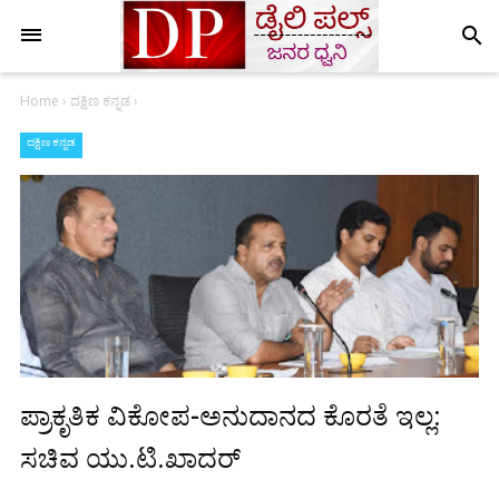
search
Home
›
ದಕ್ಷಿಣ ಕನ್ನಡ
›
ದಕ್ಷಿಣ ಕನ್ನಡ
ಪ್ರಾಕೃತಿಕ ವಿಕೋಪ-ಅನುದಾನದ ಕೊರತೆ ಇಲ್ಲ:
ಸಚಿವ ಯು.ಟಿ.ಖಾದರ್