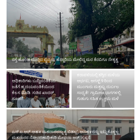
ರಸ್ತೆ ಹೊಂಡ ಮುಚ್ಚಿದ ವೈದ್ಯರು, ಹೆದ್ದಾರಿಯ ಮೇಲಿದ್ದ ಮರ ತೆರವಿಗೂ ನೇತೃತ್ವ
ಕರಾವಳಿಯಲ್ಲಿ ತಗ್ಗಿದ ಮಳೆಯ
ಅಧಿಕಾರಿಗಳು ಬುದ್ದಿವಂತಿಕೆಯ
ಆರ್ಭಟ, ಆಗಸ್ಟ್ 9 ರಿಂದ
ಜತೆಗೆ ಹೃದಯವಂತಿಕೆಯಿಂದ
ಮುಂಗಾರು ಮತ್ತಷ್ಟು ದುರ್ಬಲ
ಕೆಲಸ ಮಾಡಿ: ಸಚಿವ ಖಾದರ್
ಸಾಧ್ಯತೆ!: ಗ್ರಾಮೀಣ ಭಾಗಗಳಲ್ಲಿ
ಸೂಚನೆ
ಗುಡುಗು ಸಹಿತ ಉತ್ತಮ ಮಳೆ
ಎಸ್.ಐ.ಆರ್-ಅಹ೯ ಮತದಾರರನ್ನು ಕೈ ಬಿಡಲ್ಲ', ಅನಹ೯ರನ್ನು ಇಟ್ಟುಕೊಳ್ಳಲ್ಲ:
ಮತದಾರರ ನೋಂದಣಾಧಿಕಾರಿ ಮೇಘನಾ ಆರ್. ಸ್ಪಷ್ಠನೆ