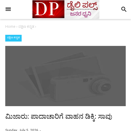
search
Home
›
ದಕ್ಷಿಣ ಕನ್ನಡ
›
ದಕ್ಷಿಣ ಕನ್ನಡ
ಮಿಜಾರು: ಪಾದಾಚಾರಿಗೆ ವಾಹನ ಡಿಕ್ಕಿ: ಸಾವು
Sunday, July 5, 2026