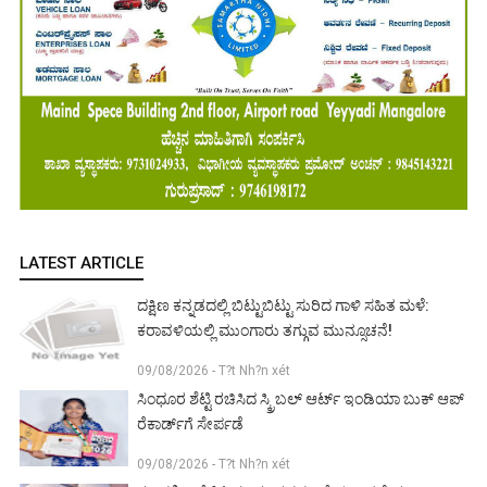
LATEST ARTICLE
ದಕ್ಷಿಣ ಕನ್ನಡದಲ್ಲಿ ಬಿಟ್ಟುಬಿಟ್ಟು ಸುರಿದ ಗಾಳಿ ಸಹಿತ ಮಳೆ:
ಕರಾವಳಿಯಲ್ಲಿ ಮುಂಗಾರು ತಗ್ಗುವ ಮುನ್ಸೂಚನೆ!
09/08/2026 - T?t Nh?n xét
ಸಿಂಧೂರ ಶೆಟ್ಟಿ ರಚಿಸಿದ ಸ್ಕ್ರಿಬಲ್ ಆರ್ಟ್ ಇಂಡಿಯಾ ಬುಕ್ ಆಪ್
ರೆಕಾರ್ಡ್‌ಗೆ ಸೇರ್ಪಡೆ
09/08/2026 - T?t Nh?n xét