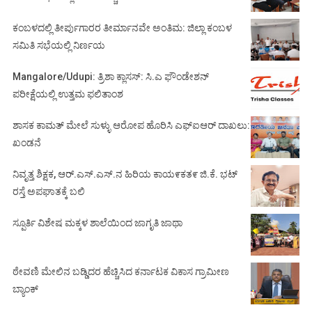
ಕಂಬಳದಲ್ಲಿ ತೀರ್ಪುಗಾರರ ತೀರ್ಮಾನವೇ ಅಂತಿಮ: ಜಿಲ್ಲಾ ಕಂಬಳ
ಸಮಿತಿ ಸಭೆಯಲ್ಲಿ ನಿರ್ಣಯ
Mangalore/Udupi: ತ್ರಿಶಾ ಕ್ಲಾಸಸ್: ಸಿ.ಎ ಫೌಂಡೇಶನ್
ಪರೀಕ್ಷೆಯಲ್ಲಿ ಉತ್ತಮ ಫಲಿತಾಂಶ
ಶಾಸಕ ಕಾಮತ್ ಮೇಲೆ ಸುಳ್ಳು ಆರೋಪ ಹೊರಿಸಿ ಎಫ್‌ಐಆರ್ ದಾಖಲು:
ಖಂಡನೆ
ನಿವೃತ್ತ ಶಿಕ್ಷಕ, ಆರ್.ಎಸ್.ಎಸ್.ನ ಹಿರಿಯ ಕಾಯ೯ಕತ೯ ಜಿ.ಕೆ. ಭಟ್
ರಸ್ತೆ ಅಪಘಾತಕ್ಕೆ ಬಲಿ
ಸ್ಪೂರ್ತಿ ವಿಶೇಷ ಮಕ್ಕಳ ಶಾಲೆಯಿಂದ ಜಾಗೃತಿ ಜಾಥಾ
ಠೇವಣಿ ಮೇಲಿನ ಬಡ್ಡಿದರ ಹೆಚ್ಚಿಸಿದ ಕರ್ನಾಟಕ ವಿಕಾಸ ಗ್ರಾಮೀಣ
ಬ್ಯಾಂಕ್