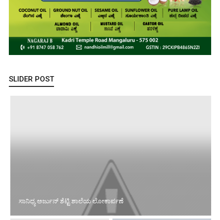
SLIDER POST
ಸಾನಿಧ್ಯ ಅರ್ಜುನ್ ಶೆಟ್ಟಿ ಶಾಲೆಯ ಲೋಕಾರ್ಪಣೆ