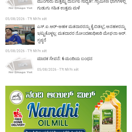
ಮುಂಗಾರು ಮತ್ತಷ್ಟು ದುರ್ಬಲ ಸಾಧ್ಯತೆ!: ಗ್ರಾಮೀಣ ಭಾಗಗಳಲ್ಲಿ
ಗುಡುಗು ಸಹಿತ ಉತ್ತಮ ಮಳೆ
05/08/2026 - T?t Nh?n xét
ಎಸ್.ಐ.ಆರ್-ಅಹ೯ ಮತದಾರರನ್ನು ಕೈ ಬಿಡಲ್ಲ', ಅನಹ೯ರನ್ನು
ಇಟ್ಟುಕೊಳ್ಳಲ್ಲ: ಮತದಾರರ ನೋಂದಣಾಧಿಕಾರಿ ಮೇಘನಾ ಆರ್.
ಸ್ಪಷ್ಠನೆ
05/08/2026 - T?t Nh?n xét
ಮಾದಕ ಸೇವನೆ: 6 ಮಂದಿಯ ಬಂಧನ
05/08/2026 - T?t Nh?n xét