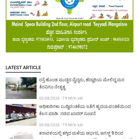
LATEST ARTICLE
ರಸ್ತೆ ಹೊಂಡ ಮುಚ್ಚಿದ ವೈದ್ಯರು, ಹೆದ್ದಾರಿಯ ಮೇಲಿದ್ದ ಮರ
ತೆರವಿಗೂ ನೇತೃತ್ವ
05/08/2026 - T?t Nh?n xét
ಅಧಿಕಾರಿಗಳು ಬುದ್ದಿವಂತಿಕೆಯ ಜತೆಗೆ ಹೃದಯವಂತಿಕೆಯಿಂದ
ಕೆಲಸ ಮಾಡಿ: ಸಚಿವ ಖಾದರ್ ಸೂಚನೆ
05/08/2026 - T?t Nh?n xét
ಕರಾವಳಿಯಲ್ಲಿ ತಗ್ಗಿದ ಮಳೆಯ ಆರ್ಭಟ, ಆಗಸ್ಟ್ 9 ರಿಂದ