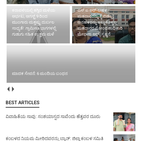
ಕರಾವಳಿಯಲ್ಲಿ ತಗ್ಗಿದ ಮಳೆಯ
ಎಸ್.ಐ.ಆರ್-ಅಹ೯
ಆರ್ಭಟ, ಆಗಸ್ಟ್ 9 ರಿಂದ
ಮತದಾರರನ್ನು ಕೈ ಬಿಡಲ್ಲ',
ಮುಂಗಾರು ಮತ್ತಷ್ಟು ದುರ್ಬಲ
ಅನಹ೯ರನ್ನು ಇಟ್ಟುಕೊಳ್ಳಲ್ಲ:
ಸಾಧ್ಯತೆ!: ಗ್ರಾಮೀಣ ಭಾಗಗಳಲ್ಲಿ
ಮತದಾರರ ನೋಂದಣಾಧಿಕಾರಿ
ಗುಡುಗು ಸಹಿತ ಉತ್ತಮ ಮಳೆ
ಮೇಘನಾ ಆರ್. ಸ್ಪಷ್ಠನೆ
ಮಾದಕ ಸೇವನೆ: 6 ಮಂದಿಯ ಬಂಧನ
BEST ARTICLES
ವಿವಾಹಿತೆಯ ಸಾವು: ಸಂಶಯಾಸ್ಪದ ಸಾವೆಂದು ಹೆತ್ತವರ ದೂರು
ಕಂಬಳದ ನಿಯಮ ಮೀರಿದವರನ್ನು ಬ್ಯಾನ್: ಜಿಲ್ಲಾ ಕಂಬಳ ಸಮಿತಿ