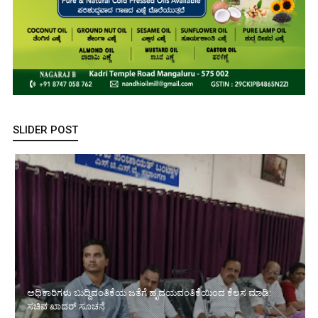
SLIDER POST
ಅಧಿಕಾರಿಗಳು ಬುದ್ದಿವಂತಿಕೆಯ ಜತೆಗೆ ಹೃದಯವಂತಿಕೆಯಿಂದ ಕೆಲಸ ಮಾಡಿ:
ಸಚಿವ ಖಾದರ್ ಸೂಚನೆ