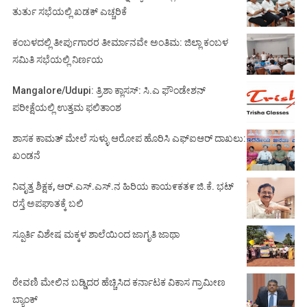
ತುರ್ತು ಸಭೆಯಲ್ಲಿ ಖಡಕ್ ಎಚ್ಚರಿಕೆ
ಕಂಬಳದಲ್ಲಿ ತೀರ್ಪುಗಾರರ ತೀರ್ಮಾನವೇ ಅಂತಿಮ: ಜಿಲ್ಲಾ ಕಂಬಳ
ಸಮಿತಿ ಸಭೆಯಲ್ಲಿ ನಿರ್ಣಯ
Mangalore/Udupi: ತ್ರಿಶಾ ಕ್ಲಾಸಸ್: ಸಿ.ಎ ಫೌಂಡೇಶನ್
ಪರೀಕ್ಷೆಯಲ್ಲಿ ಉತ್ತಮ ಫಲಿತಾಂಶ
ಶಾಸಕ ಕಾಮತ್ ಮೇಲೆ ಸುಳ್ಳು ಆರೋಪ ಹೊರಿಸಿ ಎಫ್‌ಐಆರ್ ದಾಖಲು:
ಖಂಡನೆ
ನಿವೃತ್ತ ಶಿಕ್ಷಕ, ಆರ್.ಎಸ್.ಎಸ್.ನ ಹಿರಿಯ ಕಾಯ೯ಕತ೯ ಜಿ.ಕೆ. ಭಟ್
ರಸ್ತೆ ಅಪಘಾತಕ್ಕೆ ಬಲಿ
ಸ್ಪೂರ್ತಿ ವಿಶೇಷ ಮಕ್ಕಳ ಶಾಲೆಯಿಂದ ಜಾಗೃತಿ ಜಾಥಾ
ಠೇವಣಿ ಮೇಲಿನ ಬಡ್ಡಿದರ ಹೆಚ್ಚಿಸಿದ ಕರ್ನಾಟಕ ವಿಕಾಸ ಗ್ರಾಮೀಣ
ಬ್ಯಾಂಕ್