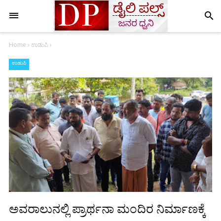
search
Home
›
ಉಡುಪಿ
›
ಉಡುಪಿ
ಅವರಾಲುನಲ್ಲಿ ಪ್ರಾರ್ಥನಾ ಮಂದಿರ ನಿರ್ಮಾಣಕ್ಕೆ