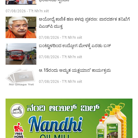
07/08/2026 - T?t Nh?n xét
ಅಯೋಧ್ಯೆ ಕಾಣಿಕೆ ಹಣ ಕಳವು ಪ್ರಕರಣ: ಪಾರದರ್ಶಕ ತನಿಖೆಗೆ
ವಿಎಚ್‌ಪಿ ಮುಕ್ತ
07/08/2026 - T?t Nh?n xét
ಬಂಟ್ವಾಳದಿಂದ ಉದ್ಯೋಗ ಮೇಳಕ್ಕೆ ಎರಡು ಬಸ್
07/08/2026 - T?t Nh?n xét
ಆ.15ರಂದು ಅಮೃತ ಯಕ್ಷಯಾನ’ ಕಾರ್ಯಕ್ರಮ
07/08/2026 - T?t Nh?n xét