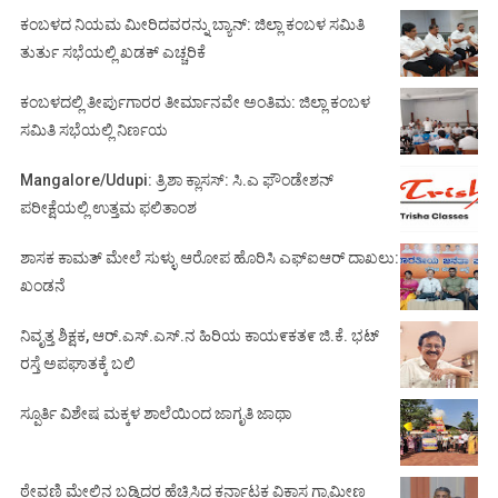
ಕಂಬಳದ ನಿಯಮ ಮೀರಿದವರನ್ನು ಬ್ಯಾನ್: ಜಿಲ್ಲಾ ಕಂಬಳ ಸಮಿತಿ
ತುರ್ತು ಸಭೆಯಲ್ಲಿ ಖಡಕ್ ಎಚ್ಚರಿಕೆ
ಕಂಬಳದಲ್ಲಿ ತೀರ್ಪುಗಾರರ ತೀರ್ಮಾನವೇ ಅಂತಿಮ: ಜಿಲ್ಲಾ ಕಂಬಳ
ಸಮಿತಿ ಸಭೆಯಲ್ಲಿ ನಿರ್ಣಯ
Mangalore/Udupi: ತ್ರಿಶಾ ಕ್ಲಾಸಸ್: ಸಿ.ಎ ಫೌಂಡೇಶನ್
ಪರೀಕ್ಷೆಯಲ್ಲಿ ಉತ್ತಮ ಫಲಿತಾಂಶ
ಶಾಸಕ ಕಾಮತ್ ಮೇಲೆ ಸುಳ್ಳು ಆರೋಪ ಹೊರಿಸಿ ಎಫ್‌ಐಆರ್ ದಾಖಲು:
ಖಂಡನೆ
ನಿವೃತ್ತ ಶಿಕ್ಷಕ, ಆರ್.ಎಸ್.ಎಸ್.ನ ಹಿರಿಯ ಕಾಯ೯ಕತ೯ ಜಿ.ಕೆ. ಭಟ್
ರಸ್ತೆ ಅಪಘಾತಕ್ಕೆ ಬಲಿ
ಸ್ಪೂರ್ತಿ ವಿಶೇಷ ಮಕ್ಕಳ ಶಾಲೆಯಿಂದ ಜಾಗೃತಿ ಜಾಥಾ
ಠೇವಣಿ ಮೇಲಿನ ಬಡ್ಡಿದರ ಹೆಚ್ಚಿಸಿದ ಕರ್ನಾಟಕ ವಿಕಾಸ ಗ್ರಾಮೀಣ