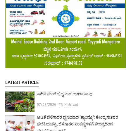
LATEST ARTICLE
ಕಾರಿನ ಮೇಲೆ ಬಿದ್ದ ಮರ: ಚಾಲಕ ಸಾವು
07/08/2026 - T?t Nh?n xét
ಅಡಿಕೆ ಬೆಳೆಗಾರರ ಧ್ವನಿಯಾದ ‘ಕ್ಯಾಂಪ್ಕೊ’: ಕೇಂದ್ರ ಸಚಿವರ
ಭೇಟಿ ಯಶಸ್ವಿ, ಬೆಳೆಗಾರರ ಸಂಕಷ್ಟಗಳಿಗೆ ಕೇಂದ್ರದಿಂದ
ಭರವಸೆಯ ಸ್ಪಂದನೆ