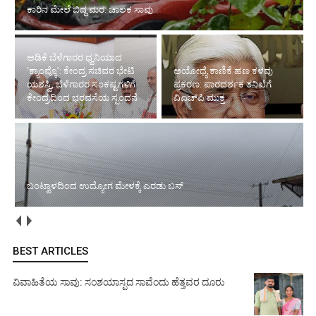
ಕಾರಿನ ಮೇಲೆ ಬಿದ್ದ ಮರ: ಚಾಲಕ ಸಾವು
ಅಡಿಕೆ ಬೆಳೆಗಾರರ ಧ್ವನಿಯಾದ
‘ಕ್ಯಾಂಪ್ಕೊ’: ಕೇಂದ್ರ ಸಚಿವರ ಭೇಟಿ
ಅಯೋಧ್ಯೆ ಕಾಣಿಕೆ ಹಣ ಕಳವು
ಯಶಸ್ವಿ, ಬೆಳೆಗಾರರ ಸಂಕಷ್ಟಗಳಿಗೆ
ಪ್ರಕರಣ: ಪಾರದರ್ಶಕ ತನಿಖೆಗೆ
ಕೇಂದ್ರದಿಂದ ಭರವಸೆಯ ಸ್ಪಂದನೆ
ವಿಎಚ್‌ಪಿ ಮುಕ್ತ
ಬಂಟ್ವಾಳದಿಂದ ಉದ್ಯೋಗ ಮೇಳಕ್ಕೆ ಎರಡು ಬಸ್
BEST ARTICLES
ವಿವಾಹಿತೆಯ ಸಾವು: ಸಂಶಯಾಸ್ಪದ ಸಾವೆಂದು ಹೆತ್ತವರ ದೂರು