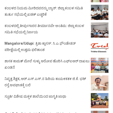
ಕಂಬಳದ ನಿಯಮ ಮೀರಿದವರನ್ನು ಬ್ಯಾನ್: ಜಿಲ್ಲಾ ಕಂಬಳ ಸಮಿತಿ
ತುರ್ತು ಸಭೆಯಲ್ಲಿ ಖಡಕ್ ಎಚ್ಚರಿಕೆ
ಕಂಬಳದಲ್ಲಿ ತೀರ್ಪುಗಾರರ ತೀರ್ಮಾನವೇ ಅಂತಿಮ: ಜಿಲ್ಲಾ ಕಂಬಳ
ಸಮಿತಿ ಸಭೆಯಲ್ಲಿ ನಿರ್ಣಯ
Mangalore/Udupi: ತ್ರಿಶಾ ಕ್ಲಾಸಸ್: ಸಿ.ಎ ಫೌಂಡೇಶನ್
ಪರೀಕ್ಷೆಯಲ್ಲಿ ಉತ್ತಮ ಫಲಿತಾಂಶ
ಶಾಸಕ ಕಾಮತ್ ಮೇಲೆ ಸುಳ್ಳು ಆರೋಪ ಹೊರಿಸಿ ಎಫ್‌ಐಆರ್ ದಾಖಲು:
ಖಂಡನೆ
ನಿವೃತ್ತ ಶಿಕ್ಷಕ, ಆರ್.ಎಸ್.ಎಸ್.ನ ಹಿರಿಯ ಕಾಯ೯ಕತ೯ ಜಿ.ಕೆ. ಭಟ್
ರಸ್ತೆ ಅಪಘಾತಕ್ಕೆ ಬಲಿ
ಸ್ಪೂರ್ತಿ ವಿಶೇಷ ಮಕ್ಕಳ ಶಾಲೆಯಿಂದ ಜಾಗೃತಿ ಜಾಥಾ