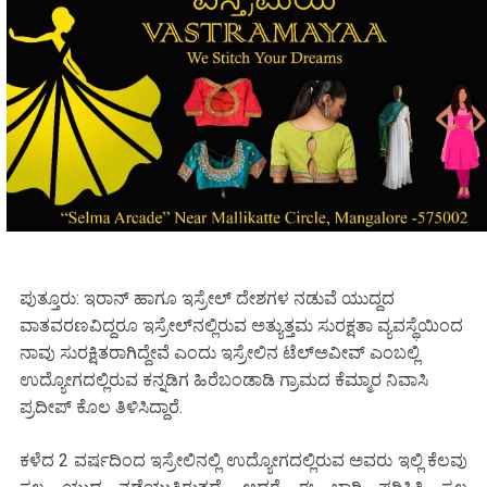
ಪುತ್ತೂರು: ಇರಾನ್ ಹಾಗೂ ಇಸ್ರೇಲ್ ದೇಶಗಳ ನಡುವೆ ಯುದ್ದದ
ವಾತವರಣವಿದ್ದರೂ ಇಸ್ರೇಲ್‌ನಲ್ಲಿರುವ ಅತ್ಯುತ್ತಮ ಸುರಕ್ಷತಾ ವ್ಯವಸ್ಥೆಯಿಂದ
ನಾವು ಸುರಕ್ಷಿತರಾಗಿದ್ದೇವೆ ಎಂದು ಇಸ್ರೇಲಿನ ಟೆಲ್‌ಅವೀವ್ ಎಂಬಲ್ಲಿ
ಉದ್ಯೋಗದಲ್ಲಿರುವ ಕನ್ನಡಿಗ ಹಿರೆಬಂಡಾಡಿ ಗ್ರಾಮದ ಕೆಮ್ಮಾರ ನಿವಾಸಿ
ಪ್ರದೀಪ್ ಕೊಲ ತಿಳಿಸಿದ್ದಾರೆ.
ಕಳೆದ 2 ವರ್ಷದಿಂದ ಇಸ್ರೇಲಿನಲ್ಲಿ ಉದ್ಯೋಗದಲ್ಲಿರುವ ಅವರು ಇಲ್ಲಿ ಕೆಲವು