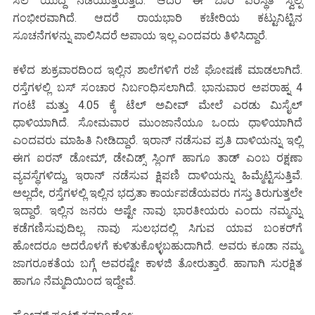
ಸಲ ಯುದ್ದ ನಡೆಯುತ್ತಿರುತ್ತದೆ. ಆದರೆ ಈ ಬಾರಿ ಪರಿಸ್ಥಿತಿ ಸ್ವಲ್ಪ
ಗಂಭೀರವಾಗಿದೆ. ಆದರೆ ರಾಯಭಾರಿ ಕಚೇರಿಯ ಕಟ್ಟುನಿಟ್ಟಿನ
ಸೂಚನೆಗಳನ್ನು ಪಾಲಿಸಿದರೆ ಅಪಾಯ ಇಲ್ಲ ಎಂದವರು ತಿಳಿಸಿದ್ದಾರೆ.
ಕಳೆದ ಶುಕ್ರವಾರದಿಂದ ಇಲ್ಲಿನ ಶಾಲೆಗಳಿಗೆ ರಜೆ ಘೋಷಣೆ ಮಾಡಲಾಗಿದೆ.
ರಸ್ತೆಗಳಲ್ಲಿ ಬಸ್ ಸಂಚಾರ ನಿರ್ಬಂಧಿಸಲಾಗಿದೆ. ಭಾನುವಾರ ಅಪರಾಹ್ನ 4
ಗಂಟೆ ಮತ್ತು 4.05 ಕ್ಕೆ ಟೆಲ್ ಅವೀವ್ ಮೇಲೆ ಎರಡು ಮಿಸೈಲ್
ಧಾಳಿಯಾಗಿದೆ. ಸೋಮವಾರ ಮುಂಜಾನೆಯೂ ಒಂದು ಧಾಳಿಯಾಗಿದೆ
ಎಂದವರು ಮಾಹಿತಿ ನೀಡಿದ್ದಾರೆ. ಇರಾನ್ ನಡೆಸುವ ಪ್ರತಿ ದಾಳಿಯನ್ನು ಇಲ್ಲಿ
ಈಗ ಐರನ್ ಡೋಮ್, ಡೇವಿಡ್ಸ್ ಸ್ಲಿಂಗ್ ಹಾಗೂ ತಾಡ್ ಎಂಬ ರಕ್ಷಣಾ
ವ್ಯವಸ್ಥೆಗಳಿದ್ದು, ಇರಾನ್ ನಡೆಸುವ ಕ್ಷಿಪಣಿ ದಾಳಿಯನ್ನು ಹಿಮ್ಮೆಟ್ಟಿಸುತ್ತಿವೆ.
ಅಲ್ಲದೇ, ರಸ್ತೆಗಳಲ್ಲಿ ಇಲ್ಲಿನ ಭದ್ರತಾ ಕಾರ್ಯಪಡೆಯವರು ಗಸ್ತು ತಿರುಗುತ್ತಲೇ
ಇದ್ದಾರೆ. ಇಲ್ಲಿನ ಜನರು ಅಷ್ಟೇ ನಾವು ಭಾರತೀಯರು ಎಂದು ನಮ್ಮನ್ನು
ಕಡೆಗಣಿಸುವುದಿಲ್ಲ. ನಾವು ಸುಲಭದಲ್ಲಿ ಸಿಗುವ ಯಾವ ಬಂಕರ್‌ಗೆ
ಹೋದರೂ ಅದರೊಳಗೆ ಕುಳಿತುಕೊಳ್ಳಬಹುದಾಗಿದೆ. ಅವರು ಕೂಡಾ ನಮ್ಮ
ಜಾಗರೂಕತೆಯ ಬಗ್ಗೆ ಅವರಷ್ಟೇ ಕಾಳಜಿ ತೋರುತ್ತಾರೆ. ಹಾಗಾಗಿ ಸುರಕ್ಷಿತ
ಹಾಗೂ ನೆಮ್ಮದಿಯಿಂದ ಇದ್ದೇವೆ.