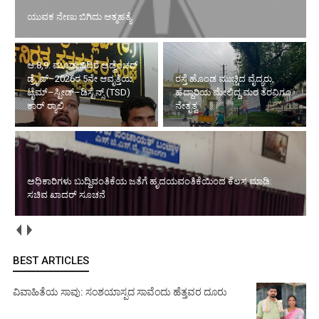
ಆ.8,9: ಮೂಡುಬಿದಿರೆ ಅಡ್ವೆಂಚರ್ ಡ್ರೈವ್–
2026ರ 5ನೇ ಆವೃತ್ತಿಯ ಟೈಮ್–ಸ್ಪೀಡ್–
ರಸ್ತೆ ಹೊಂಡ ಮುಚ್ಚಿದ ವೈದ್ಯರು,
ಡಿಸ್ಟೆನ್ಸ್ (TSD) ಕಾರ್ ರ‍್ಯಾಲಿ
ಹೆದ್ದಾರಿಯ ಮೇಲಿದ್ದ ಮರ ತೆರವಿಗೂ
ನೇತೃತ್ವ
ಅಧಿಕಾರಿಗಳು ಬುದ್ದಿವಂತಿಕೆಯ ಜತೆಗೆ ಹೃದಯವಂತಿಕೆಯಿಂದ ಕೆಲಸ
ಮಾಡಿ: ಸಚಿವ ಖಾದರ್ ಸೂಚನೆ
ಕರಾವಳಿಯಲ್ಲಿ ತಗ್ಗಿದ ಮಳೆಯ ಆರ್ಭಟ, ಆಗಸ್ಟ್ 9 ರಿಂದ ಮುಂಗಾರು ಮತ್ತಷ್ಟು
ದುರ್ಬಲ ಸಾಧ್ಯತೆ!: ಗ್ರಾಮೀಣ ಭಾಗಗಳಲ್ಲಿ ಗುಡುಗು ಸಹಿತ ಉತ್ತಮ ಮಳೆ
BEST ARTICLES
ವಿವಾಹಿತೆಯ ಸಾವು: ಸಂಶಯಾಸ್ಪದ ಸಾವೆಂದು ಹೆತ್ತವರ ದೂರು