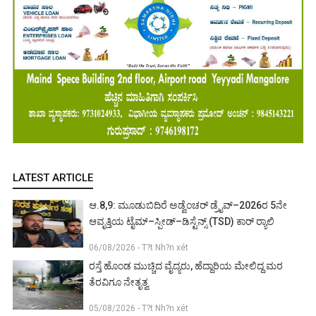
LATEST ARTICLE
ಆ.8,9: ಮೂಡುಬಿದಿರೆ ಅಡ್ವೆಂಚರ್ ಡ್ರೈವ್–2026ರ 5ನೇ
ಆವೃತ್ತಿಯ ಟೈಮ್–ಸ್ಪೀಡ್–ಡಿಸ್ಟೆನ್ಸ್ (TSD) ಕಾರ್ ರ‍್ಯಾಲಿ
06/08/2026 - T?t Nh?n xét
ರಸ್ತೆ ಹೊಂಡ ಮುಚ್ಚಿದ ವೈದ್ಯರು, ಹೆದ್ದಾರಿಯ ಮೇಲಿದ್ದ ಮರ
ತೆರವಿಗೂ ನೇತೃತ್ವ
05/08/2026 - T?t Nh?n xét