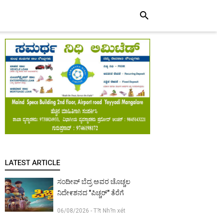
search
LATEST ARTICLE
ಸಂದೀಪ್ ಬೆದ್ರ ಅವರ ಚೊಚ್ಚಲ
ನಿದೇ೯ಶನದ "ಪಿಚ್ಚರ್" ತೆರೆಗೆ
06/08/2026 - T?t Nh?n xét