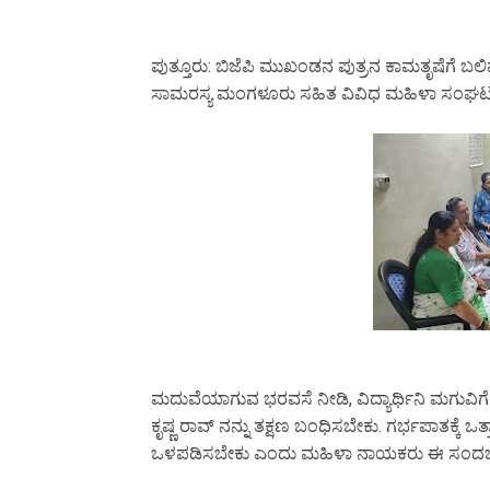
ಪುತ್ತೂರು: ಬಿಜೆಪಿ ಮುಖಂಡನ ಪುತ್ರನ ಕಾಮತೃಷೆಗೆ ಬಲ
ಸಾಮರಸ್ಯ ಮಂಗಳೂರು ಸಹಿತ ವಿವಿಧ ಮಹಿಳಾ ಸಂಘಟನೆ
ಮದುವೆಯಾಗುವ ಭರವಸೆ ನೀಡಿ, ವಿದ್ಯಾರ್ಥಿನಿ ಮಗುವ
ಕೃಷ್ಣ ರಾವ್ ನನ್ನು ತಕ್ಷಣ ಬಂಧಿಸಬೇಕು. ಗರ್ಭಪಾತಕ್ಕೆ
ಒಳಪಡಿಸಬೇಕು ಎಂದು ಮಹಿಳಾ ನಾಯಕರು ಈ ಸಂದರ್ಭ