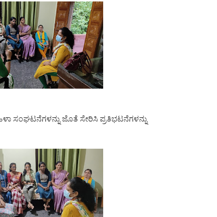
ಹಿಳಾ ಸಂಘಟನೆಗಳನ್ನು ಜೊತೆ ಸೇರಿಸಿ ಪ್ರತಿಭಟನೆಗಳನ್ನು