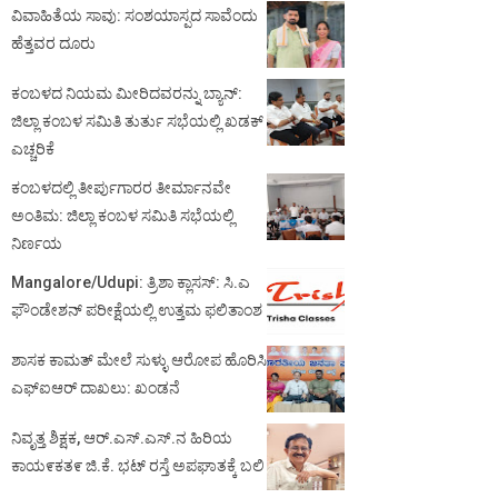
ವಿವಾಹಿತೆಯ ಸಾವು: ಸಂಶಯಾಸ್ಪದ ಸಾವೆಂದು
ಹೆತ್ತವರ ದೂರು
ಕಂಬಳದ ನಿಯಮ ಮೀರಿದವರನ್ನು ಬ್ಯಾನ್:
ಜಿಲ್ಲಾ ಕಂಬಳ ಸಮಿತಿ ತುರ್ತು ಸಭೆಯಲ್ಲಿ ಖಡಕ್
ಎಚ್ಚರಿಕೆ
ಕಂಬಳದಲ್ಲಿ ತೀರ್ಪುಗಾರರ ತೀರ್ಮಾನವೇ
ಅಂತಿಮ: ಜಿಲ್ಲಾ ಕಂಬಳ ಸಮಿತಿ ಸಭೆಯಲ್ಲಿ
ನಿರ್ಣಯ
Mangalore/Udupi: ತ್ರಿಶಾ ಕ್ಲಾಸಸ್: ಸಿ.ಎ
ಫೌಂಡೇಶನ್ ಪರೀಕ್ಷೆಯಲ್ಲಿ ಉತ್ತಮ ಫಲಿತಾಂಶ
ಶಾಸಕ ಕಾಮತ್ ಮೇಲೆ ಸುಳ್ಳು ಆರೋಪ ಹೊರಿಸಿ
ಎಫ್‌ಐಆರ್ ದಾಖಲು: ಖಂಡನೆ
ನಿವೃತ್ತ ಶಿಕ್ಷಕ, ಆರ್.ಎಸ್.ಎಸ್.ನ ಹಿರಿಯ
ಕಾಯ೯ಕತ೯ ಜಿ.ಕೆ. ಭಟ್ ರಸ್ತೆ ಅಪಘಾತಕ್ಕೆ ಬಲಿ