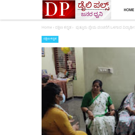
HOME
Home
›
ದಕ್ಷಿಣ ಕನ್ನಡ
›
ಪುತ್ತೂರು ಪ್ರೇಮ ವಂಚನೆಗೆ ಒಳಗಾದ ವಿದ್ಯ
ದಕ್ಷಿಣ ಕನ್ನಡ