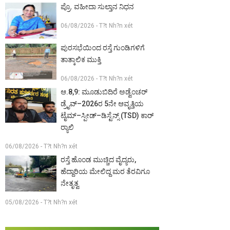
ಪ್ರೊ. ವಹೀದಾ ಸುಲ್ತಾನ ನಿಧನ
06/08/2026 - T?t Nh?n xét
ಪುರಸಭೆಯಿಂದ ರಸ್ತೆ ಗುಂಡಿಗಳಿಗೆ
ತಾತ್ಕಾಲಿಕ ಮುಕ್ತಿ
06/08/2026 - T?t Nh?n xét
ಆ.8,9: ಮೂಡುಬಿದಿರೆ ಅಡ್ವೆಂಚರ್
ಡ್ರೈವ್–2026ರ 5ನೇ ಆವೃತ್ತಿಯ
ಟೈಮ್–ಸ್ಪೀಡ್–ಡಿಸ್ಟೆನ್ಸ್ (TSD) ಕಾರ್
ರ‍್ಯಾಲಿ
06/08/2026 - T?t Nh?n xét
ರಸ್ತೆ ಹೊಂಡ ಮುಚ್ಚಿದ ವೈದ್ಯರು,
ಹೆದ್ದಾರಿಯ ಮೇಲಿದ್ದ ಮರ ತೆರವಿಗೂ
ನೇತೃತ್ವ
05/08/2026 - T?t Nh?n xét