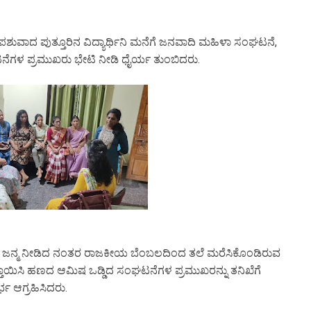
ಿಪಶುವಾದ ಪುತ್ತೂರಿನ ವಿದ್ಯಾರ್ಥಿನಿ ಮನೆಗೆ ಜನವಾದಿ ಮಹಿಳಾ ಸಂಘಟನೆ,
ಗಳ ಪ್ರಮುಖರು ಭೇಟಿ ನೀಡಿ ಧೈರ್ಯ ತುಂಬಿದರು.
ಿಗೆ ಜನ್ಮ ನೀಡಿದ ನಂತರ ರಾಜಕೀಯ ಬೆಂಬಲದಿಂದ ತಲೆ ಮರೆಸಿಕೊಂಡಿರುವ
 ಒತ್ತಾಯಿಸಿ ಹಣದ ಆಮಿಷ ಒಡ್ಡಿದ ಸಂಘಟನೆಗಳ ಪ್ರಮುಖರನ್ನು ತನಿಖೆಗೆ
 ಆಗ್ರಹಿಸಿದರು.