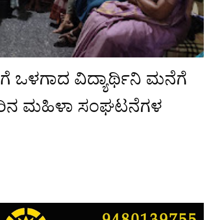
ೆ ಒಳಗಾದ ವಿದ್ಯಾರ್ಥಿನಿ ಮನೆಗೆ
ರಿನ ಮಹಿಳಾ ಸಂಘಟನೆಗಳ