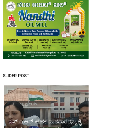
SLIDER POST
ಎಸ್.ಐ.ಆರ್-ಅಹ೯ ಮತದಾರರನ್ನು ಕೈ