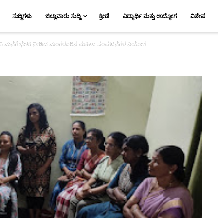
ಸುದ್ದಿಗಳು
ಜಿಲ್ಲಾವಾರು ಸುದ್ದಿ
ಕ್ರೀಡೆ
ವಿದ್ಯಾರ್ಥಿ ಮತ್ತು ಉದ್ಯೋಗ
ವಿಶೇಷ
ಾರ್ಥಿನಿ ಮನೆಗೆ ಭೇಟಿ ನೀಡಿದ ಮಂಗಳೂರಿನ ಮಹಿಳಾ ಸಂಘಟನೆಗಳ ನಿಯೋಗ