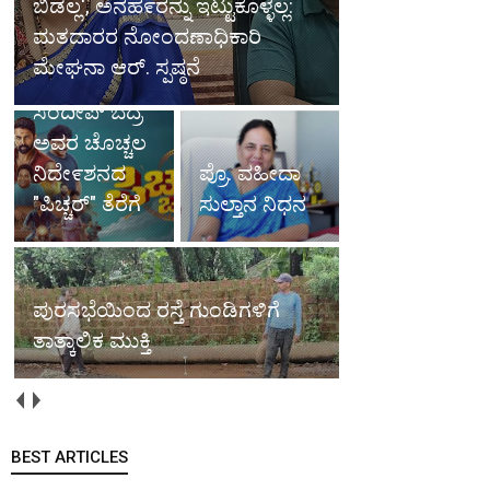
ಬಿಡಲ್ಲ', ಅನಹ೯ರನ್ನು ಇಟ್ಟುಕೊಳ್ಳಲ್ಲ:
ಮತದಾರರ ನೋಂದಣಾಧಿಕಾರಿ
ಮೇಘನಾ ಆರ್. ಸ್ಪಷ್ಠನೆ
ಸಂದೀಪ್ ಬೆದ್ರ
ಅವರ ಚೊಚ್ಚಲ
ನಿದೇ೯ಶನದ
ಪ್ರೊ. ವಹೀದಾ
"ಪಿಚ್ಚರ್" ತೆರೆಗೆ
ಸುಲ್ತಾನ ನಿಧನ
ಪುರಸಭೆಯಿಂದ ರಸ್ತೆ ಗುಂಡಿಗಳಿಗೆ
ತಾತ್ಕಾಲಿಕ ಮುಕ್ತಿ
BEST ARTICLES