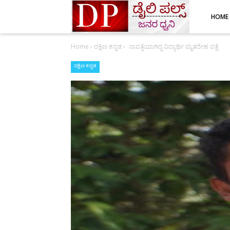
HOME
Home
›
ದಕ್ಷಿಣ ಕನ್ನಡ
›
ನಾಪತ್ತೆಯಾಗಿದ್ದ ವಿದ್ಯಾರ್ಥಿ ಮೃತದೇಹ ಪತ್ತೆ
ದಕ್ಷಿಣ ಕನ್ನಡ