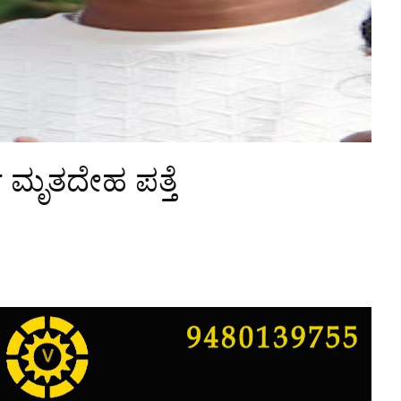
ಥಿ ಮೃತದೇಹ ಪತ್ತೆ