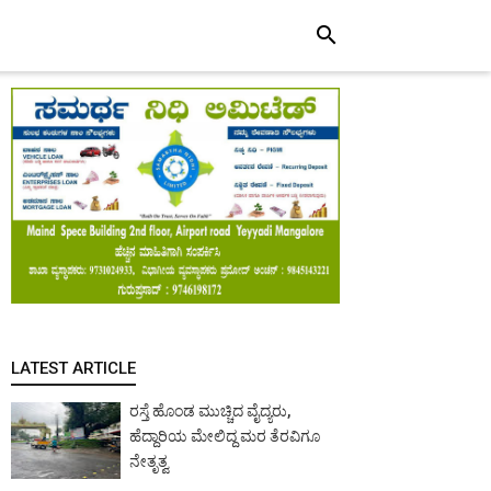
search
LATEST ARTICLE
ರಸ್ತೆ ಹೊಂಡ ಮುಚ್ಚಿದ ವೈದ್ಯರು,
ಹೆದ್ದಾರಿಯ ಮೇಲಿದ್ದ ಮರ ತೆರವಿಗೂ
ನೇತೃತ್ವ