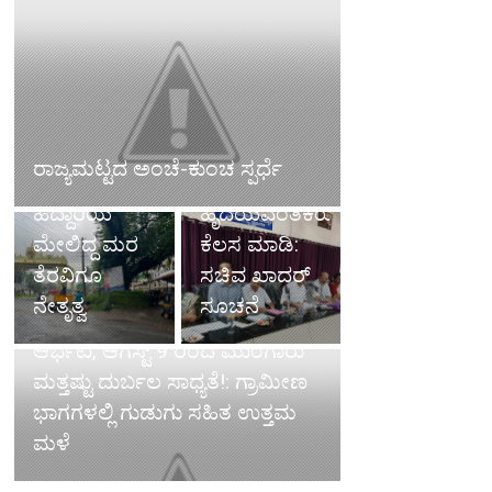
ರಸ್ತೆ ಹೊಂಡ
ಅಧಿಕಾರಿಗಳು
ಮುಚ್ಚಿದ
ಬುದ್ದಿವಂತಿಕೆಯ
ರಾಜ್ಯಮಟ್ಟದ ಅಂಚೆ-ಕುಂಚ ಸ್ಪರ್ಧೆ
ವೈದ್ಯರು,
ಜತೆಗೆ
ಹೆದ್ದಾರಿಯ
ಹೃದಯವಂತಿಕೆಯಿಂದ
ಮೇಲಿದ್ದ ಮರ
ಕೆಲಸ ಮಾಡಿ:
ತೆರವಿಗೂ
ಸಚಿವ ಖಾದರ್
ನೇತೃತ್ವ
ಸೂಚನೆ
ಕರಾವಳಿಯಲ್ಲಿ ತಗ್ಗಿದ ಮಳೆಯ
ಆರ್ಭಟ, ಆಗಸ್ಟ್ 9 ರಿಂದ ಮುಂಗಾರು
ಮತ್ತಷ್ಟು ದುರ್ಬಲ ಸಾಧ್ಯತೆ!: ಗ್ರಾಮೀಣ
ಭಾಗಗಳಲ್ಲಿ ಗುಡುಗು ಸಹಿತ ಉತ್ತಮ
ಮಳೆ