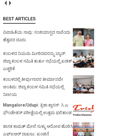
BEST ARTICLES
ವಿವಾಹಿತೆಯ ಸಾವು: ಸಂಶಯಾಸ್ಪದ ಸಾವೆಂದು
ಹೆತ್ತವರ ದೂರು
ಕಂಬಳದ ನಿಯಮ ಮೀರಿದವರನ್ನು ಬ್ಯಾನ್:
ಜಿಲ್ಲಾ ಕಂಬಳ ಸಮಿತಿ ತುರ್ತು ಸಭೆಯಲ್ಲಿ ಖಡಕ್
ಎಚ್ಚರಿಕೆ
ಕಂಬಳದಲ್ಲಿ ತೀರ್ಪುಗಾರರ ತೀರ್ಮಾನವೇ
ಅಂತಿಮ: ಜಿಲ್ಲಾ ಕಂಬಳ ಸಮಿತಿ ಸಭೆಯಲ್ಲಿ
ನಿರ್ಣಯ
Mangalore/Udupi: ತ್ರಿಶಾ ಕ್ಲಾಸಸ್: ಸಿ.ಎ
ಫೌಂಡೇಶನ್ ಪರೀಕ್ಷೆಯಲ್ಲಿ ಉತ್ತಮ ಫಲಿತಾಂಶ
ಶಾಸಕ ಕಾಮತ್ ಮೇಲೆ ಸುಳ್ಳು ಆರೋಪ ಹೊರಿಸಿ
ಎಫ್‌ಐಆರ್ ದಾಖಲು: ಖಂಡನೆ