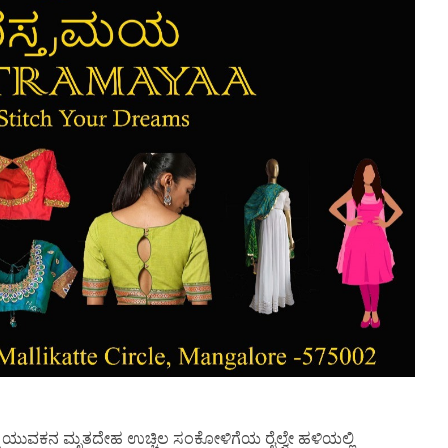
್ದ ಯುವಕನ ಮೃತದೇಹ ಉಚ್ಚಿಲ ಸಂಕೋಳಿಗೆಯ ರೈಲ್ವೇ ಹಳಿಯಲ್ಲಿ