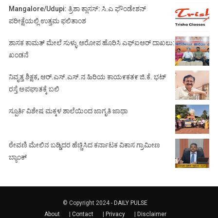
Mangalore/Udupi: ತ್ರಿಶಾ ಕ್ಲಾಸಸ್: ಸಿ.ಎ ಫೌಂಡೇಶನ್
ಪರೀಕ್ಷೆಯಲ್ಲಿ ಉತ್ತಮ ಫಲಿತಾಂಶ
ಶಾಸಕ ಕಾಮತ್ ಮೇಲೆ ಸುಳ್ಳು ಆರೋಪ ಹೊರಿಸಿ ಎಫ್‌ಐಆರ್ ದಾಖಲು:
ಖಂಡನೆ
ನಿವೃತ್ತ ಶಿಕ್ಷಕ, ಆರ್.ಎಸ್.ಎಸ್.ನ ಹಿರಿಯ ಕಾಯ೯ಕತ೯ ಜಿ.ಕೆ. ಭಟ್
ರಸ್ತೆ ಅಪಘಾತಕ್ಕೆ ಬಲಿ
ಸ್ಪೂರ್ತಿ ವಿಶೇಷ ಮಕ್ಕಳ ಶಾಲೆಯಿಂದ ಜಾಗೃತಿ ಜಾಥಾ
ಠೇವಣಿ ಮೇಲಿನ ಬಡ್ಡಿದರ ಹೆಚ್ಚಿಸಿದ ಕರ್ನಾಟಕ ವಿಕಾಸ ಗ್ರಾಮೀಣ
ಬ್ಯಾಂಕ್
© Copyright 2024 -
DAILY PULSE
About
|
Contact
|
Privacy
|
Disclaimer