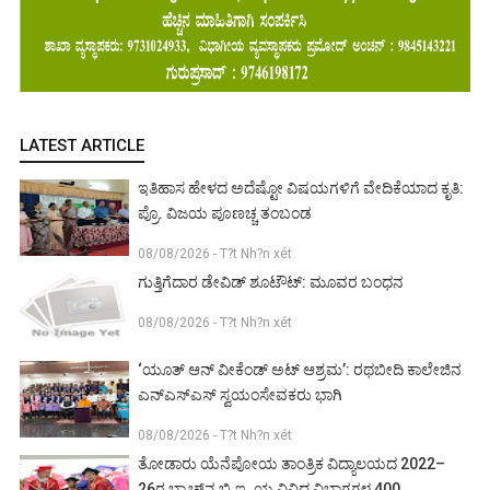
LATEST ARTICLE
ಇತಿಹಾಸ ಹೇಳದ ಅದೆಷ್ಟೋ ವಿಷಯಗಳಿಗೆ ವೇದಿಕೆಯಾದ ಕೃತಿ:
ಪ್ರೊ. ವಿಜಯ ಪೂಣಚ್ಚ ತಂಬಂಡ
08/08/2026 - T?t Nh?n xét
ಗುತ್ತಿಗೆದಾರ ಡೇವಿಡ್ ಶೂಟೌಟ್: ಮೂವರ ಬಂಧನ
08/08/2026 - T?t Nh?n xét
‘ಯೂತ್ ಆನ್ ವೀಕೆಂಡ್ ಅಟ್ ಆಶ್ರಮ’: ರಥಬೀದಿ ಕಾಲೇಜಿನ
ಎನ್‌ಎಸ್‌ಎಸ್ ಸ್ವಯಂಸೇವಕರು ಭಾಗಿ
08/08/2026 - T?t Nh?n xét
ತೋಡಾರು ಯೆನೆಪೋಯ ತಾಂತ್ರಿಕ ವಿದ್ಯಾಲಯದ 2022–
26ರ ಬ್ಯಾಚ್‌ನ ಬಿ.ಇ. ಯ ವಿವಿಧ ವಿಭಾಗಗಳ 400