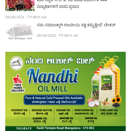
ವಿದ್ಯಾಥಿ೯ಗಳಿಗೆ ಪದವಿ ಪ್ರದಾನ
08/08/2026 - T?t Nh?n xét
ಸಮ ಸಮಾಜಕ್ಕಾಗಿ ರಾಜಕೀಯ ಪಕ್ಷ ಕಟ್ಟುತ್ತೇವೆ: ಚೇತನ್
08/08/2026 - T?t Nh?n xét