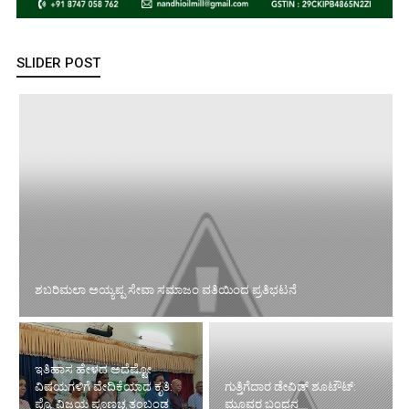
SLIDER POST
ಶಬರಿಮಲಾ ಅಯ್ಯಪ್ಪ ಸೇವಾ ಸಮಾಜಂ ವತಿಯಿಂದ ಪ್ರತಿಭಟನೆ
ಇತಿಹಾಸ ಹೇಳದ ಅದೆಷ್ಟೋ
ವಿಷಯಗಳಿಗೆ ವೇದಿಕೆಯಾದ ಕೃತಿ:
ಗುತ್ತಿಗೆದಾರ ಡೇವಿಡ್ ಶೂಟೌಟ್:
ಪ್ರೊ. ವಿಜಯ ಪೂಣಚ್ಚ ತಂಬಂಡ
ಮೂವರ ಬಂಧನ