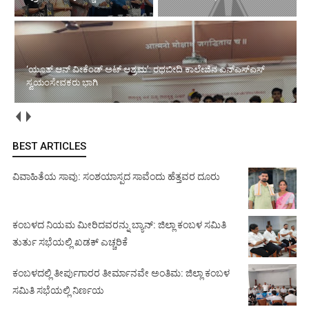
‘ಯೂತ್ ಆನ್ ವೀಕೆಂಡ್ ಅಟ್ ಆಶ್ರಮ’: ರಥಬೀದಿ ಕಾಲೇಜಿನ ಎನ್‌ಎಸ್‌ಎಸ್
ಸ್ವಯಂಸೇವಕರು ಭಾಗಿ
BEST ARTICLES
ವಿವಾಹಿತೆಯ ಸಾವು: ಸಂಶಯಾಸ್ಪದ ಸಾವೆಂದು ಹೆತ್ತವರ ದೂರು
ಕಂಬಳದ ನಿಯಮ ಮೀರಿದವರನ್ನು ಬ್ಯಾನ್: ಜಿಲ್ಲಾ ಕಂಬಳ ಸಮಿತಿ
ತುರ್ತು ಸಭೆಯಲ್ಲಿ ಖಡಕ್ ಎಚ್ಚರಿಕೆ
ಕಂಬಳದಲ್ಲಿ ತೀರ್ಪುಗಾರರ ತೀರ್ಮಾನವೇ ಅಂತಿಮ: ಜಿಲ್ಲಾ ಕಂಬಳ
ಸಮಿತಿ ಸಭೆಯಲ್ಲಿ ನಿರ್ಣಯ