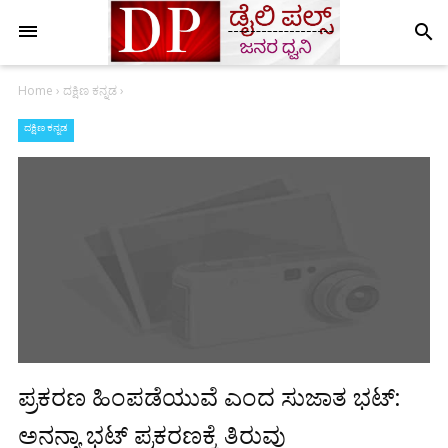
search
Home
›
ದಕ್ಷಿಣ ಕನ್ನಡ
›
ದಕ್ಷಿಣ ಕನ್ನಡ
ಪ್ರಕರಣ ಹಿಂಪಡೆಯುವೆ ಎಂದ ಸುಜಾತ ಭಟ್:
ಅನನ್ಯಾ ಭಟ್ ಪ್ರಕರಣಕ್ಕೆ ತಿರುವು