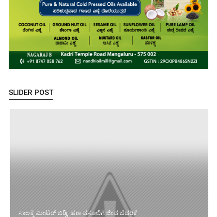
SLIDER POST
ಸಾಲಕ್ಕೆ ಮೀಟರ್ ಬಡ್ಡಿ: ಹಣ ವಸೂಲಿಗೆ ಜೀವ ಬೆದರಿಕೆ