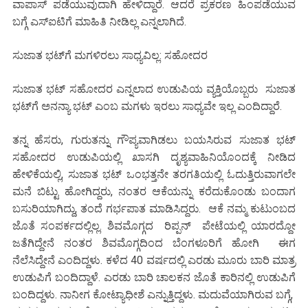
ವಾಪಾಸ್ ಪಡೆಯುವುದಾಗಿ ಹೇಳಿದ್ದಾರೆ. ಆದರೆ ಪ್ರಕರಣ ಹಿಂಪಡೆಯುವ
ಬಗ್ಗೆ ಎಸ್‌ಐಟಿಗೆ ಮಾಹಿತಿ ನೀಡಿಲ್ಲ ಎನ್ನಲಾಗಿದೆ.
ಸುಜಾತ ಭಟ್‌ಗೆ ಮಗಳಿರಲು ಸಾಧ್ಯವಿಲ್ಲ: ಸಹೋದರ
ಸುಜಾತ ಭಟ್ ಸಹೋದರ ಎನ್ನಲಾದ ಉಡುಪಿಯ ವ್ಯಕ್ತಿಯೊಬ್ಬರು ಸುಜಾತ
ಭಟ್‌ಗೆ ಅನನ್ಯಾ ಭಟ್ ಎಂಬ ಮಗಳು ಇರಲು ಸಾಧ್ಯವೇ ಇಲ್ಲ ಎಂದಿದ್ದಾರೆ.
ತನ್ನ ಹೆಸರು, ಗುರುತನ್ನು ಗೌಪ್ಯವಾಗಿಡಲು ಬಯಸಿರುವ ಸುಜಾತ ಭಟ್
ಸಹೋದರ ಉಡುಪಿಯಲ್ಲಿ ಖಾಸಗಿ ದೃಶ್ಯವಾಹಿನಿಯೊಂದಕ್ಕೆ ನೀಡಿದ
ಹೇಳಿಕೆಯಲ್ಲಿ, ಸುಜಾತ ಭಟ್ ಒಂಭತ್ತನೇ ತರಗತಿಯಲ್ಲಿ ಓದುತ್ತಿರುವಾಗಲೇ
ಮನೆ ಬಿಟ್ಟು ಹೋಗಿದ್ದರು, ನಂತರ ಆಕೆಯನ್ನು ಕರೆದುಕೊಂಡು ಬಂದಾಗ
ಬಸುರಿಯಾಗಿದ್ದು, ತಂದೆ ಗರ್ಭಪಾತ ಮಾಡಿಸಿದ್ದರು. ಆಕೆ ನಮ್ಮ ಕುಟುಂಬದ
ಜೊತೆ ಸಂಪರ್ಕದಲ್ಲಿಲ್ಲ. ಶಿವಮೊಗ್ಗದ ರಿಪ್ಪನ್ ಪೇಟೆಯಲ್ಲಿ ಯಾರದ್ದೋ
ಜತೆಗಿದ್ದೇನೆ ನಂತರ ಶಿವಮೊಗ್ಗದಿಂದ ಬೆಂಗಳೂರಿಗೆ ಹೋಗಿ ಈಗ
ನೆಲೆಸಿದ್ದೇನೆ ಎಂದಿದ್ದಳು. ಕಳೆದ 40 ವರ್ಷದಲ್ಲಿ ಎರಡು ಮೂರು ಬಾರಿ ಮಾತ್ರ
ಉಡುಪಿಗೆ ಬಂದಿದ್ದಾಳೆ. ಎರಡು ಬಾರಿ ಚಾಲಕನ ಜೊತೆ ಕಾರಿನಲ್ಲಿ ಉಡುಪಿಗೆ
ಬಂದಿದ್ದಳು. ನಾನೀಗ ಕೋಟ್ಯಾಧೀಶೆ ಎನ್ನುತ್ತಿದ್ದಳು. ಮದುವೆಯಾಗಿರುವ ಬಗ್ಗೆ,