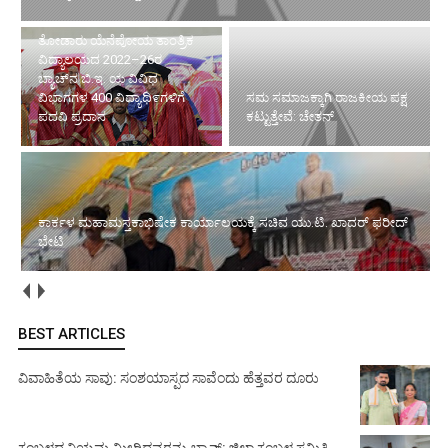
ತೋಡಾರು ಯೆನೆಪೋಯ ತಾಂತ್ರಿಕ
ವಿದ್ಯಾಲಯದ 2022–26ರ
ಬ್ಯಾಚ್‌ನ ಬಿ.ಇ. ಯ ವಿವಿಧ
ವಿಭಾಗಗಳ 400 ವಿದ್ಯಾಥಿ೯ಗಳಿಗೆ
ಸಮ ಸಮಾಜಕ್ಕಾಗಿ ರಾಜಕೀಯ ಪಕ್ಷ
ಪದವಿ ಪ್ರದಾನ
ಕಟ್ಟುತ್ತೇವೆ: ಚೇತನ್
ಕಾರ್ಕಳ ಮಹಾಮಸ್ತಕಾಭಿಷೇಕ ಕಾರ್ಯಾಲಯಕ್ಕೆ ಸಚಿವ ಯು.ಟಿ. ಖಾದರ್ ಫರೀದ್
ಭೇಟಿ
BEST ARTICLES
ವಿವಾಹಿತೆಯ ಸಾವು: ಸಂಶಯಾಸ್ಪದ ಸಾವೆಂದು ಹೆತ್ತವರ ದೂರು
ಕಂಬಳದ ನಿಯಮ ಮೀರಿದವರನ್ನು ಬ್ಯಾನ್: ಜಿಲ್ಲಾ ಕಂಬಳ ಸಮಿತಿ