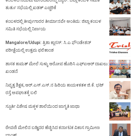
ತುರ್ತು ಸಭೆಯಲ್ಲಿ ಖಡಕ್ ಎಚ್ಚರಿಕೆ
ಕಂಬಳದಲ್ಲಿ ತೀರ್ಪುಗಾರರ ತೀರ್ಮಾನವೇ ಅಂತಿಮ: ಜಿಲ್ಲಾ ಕಂಬಳ
ಸಮಿತಿ ಸಭೆಯಲ್ಲಿ ನಿರ್ಣಯ
Mangalore/Udupi: ತ್ರಿಶಾ ಕ್ಲಾಸಸ್: ಸಿ.ಎ ಫೌಂಡೇಶನ್
ಪರೀಕ್ಷೆಯಲ್ಲಿ ಉತ್ತಮ ಫಲಿತಾಂಶ
ಶಾಸಕ ಕಾಮತ್ ಮೇಲೆ ಸುಳ್ಳು ಆರೋಪ ಹೊರಿಸಿ ಎಫ್‌ಐಆರ್ ದಾಖಲು:
ಖಂಡನೆ
ನಿವೃತ್ತ ಶಿಕ್ಷಕ, ಆರ್.ಎಸ್.ಎಸ್.ನ ಹಿರಿಯ ಕಾಯ೯ಕತ೯ ಜಿ.ಕೆ. ಭಟ್
ರಸ್ತೆ ಅಪಘಾತಕ್ಕೆ ಬಲಿ
ಸ್ಪೂರ್ತಿ ವಿಶೇಷ ಮಕ್ಕಳ ಶಾಲೆಯಿಂದ ಜಾಗೃತಿ ಜಾಥಾ
ಠೇವಣಿ ಮೇಲಿನ ಬಡ್ಡಿದರ ಹೆಚ್ಚಿಸಿದ ಕರ್ನಾಟಕ ವಿಕಾಸ ಗ್ರಾಮೀಣ
ಬ್ಯಾಂಕ್