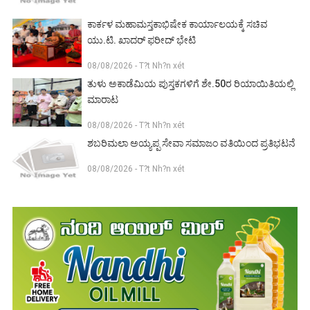
ಕಾರ್ಕಳ ಮಹಾಮಸ್ತಕಾಭಿಷೇಕ ಕಾರ್ಯಾಲಯಕ್ಕೆ ಸಚಿವ
ಯು.ಟಿ. ಖಾದರ್ ಫರೀದ್ ಭೇಟಿ
08/08/2026 - T?t Nh?n xét
ತುಳು ಅಕಾಡೆಮಿಯ ಪುಸ್ತಕಗಳಿಗೆ ಶೇ.50ರ ರಿಯಾಯಿತಿಯಲ್ಲಿ
ಮಾರಾಟ
08/08/2026 - T?t Nh?n xét
ಶಬರಿಮಲಾ ಅಯ್ಯಪ್ಪ ಸೇವಾ ಸಮಾಜಂ ವತಿಯಿಂದ ಪ್ರತಿಭಟನೆ
08/08/2026 - T?t Nh?n xét