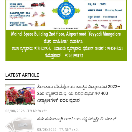
LATEST ARTICLE
ತೋಡಾರು ಯೆನೆಪೋಯ ತಾಂತ್ರಿಕ ವಿದ್ಯಾಲಯದ 2022–
26ರ ಬ್ಯಾಚ್‌ನ ಬಿ.ಇ. ಯ ವಿವಿಧ ವಿಭಾಗಗಳ 400
ವಿದ್ಯಾಥಿ೯ಗಳಿಗೆ ಪದವಿ ಪ್ರದಾನ
08/08/2026 - T?t Nh?n xét
ಸಮ ಸಮಾಜಕ್ಕಾಗಿ ರಾಜಕೀಯ ಪಕ್ಷ ಕಟ್ಟುತ್ತೇವೆ: ಚೇತನ್
08/08/2026 - T?t Nh?n xét